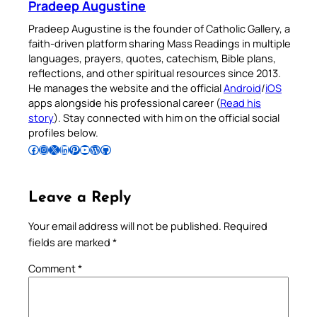
Pradeep Augustine
Pradeep Augustine is the founder of Catholic Gallery, a
faith-driven platform sharing Mass Readings in multiple
languages, prayers, quotes, catechism, Bible plans,
reflections, and other spiritual resources since 2013.
He manages the website and the official
Android
/
iOS
apps alongside his professional career (
Read his
story
). Stay connected with him on the official social
profiles below.
Follow Pradeep on Facebook
Follow Pradeep on Instagram
Follow Pradeep on X
Follow Pradeep on LinkedIn
Follow Pradeep on Pinterest
Subscribe to Pradeep’s Youtube Channel
Follow Pradeep on WordPress
Follow Pradeep on GitHub
Leave a Reply
Your email address will not be published.
Required
fields are marked
*
Comment
*