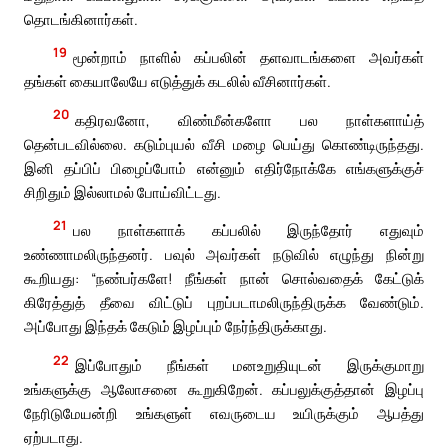
தொடங்கினார்கள்.
19
மூன்றாம் நாளில் கப்பலின் தளவாடங்களை அவர்கள்
தங்கள் கையாலேயே எடுத்துக் கடலில் வீசினார்கள்.
20
கதிரவனோ, விண்மீன்களோ பல நாள்களாய்த்
தென்படவில்லை. கடும்புயல் வீசி மழை பெய்து கொண்டிருந்தது.
இனி தப்பிப் பிழைப்போம் என்னும் எதிர்நோக்கே எங்களுக்குச்
சிறிதும் இல்லாமல் போய்விட்டது.
21
பல நாள்களாக் கப்பலில் இருந்தோர் எதுவும்
உண்ணாமலிருந்தனர். பவுல் அவர்கள் நடுவில் எழுந்து நின்று
கூறியது: “நண்பர்களே! நீங்கள் நான் சொல்வதைக் கேட்டுக்
கிரேத்துத் தீவை விட்டுப் புறப்படாமலிருந்திருக்க வேண்டும்.
அப்போது இந்தக் கேடும் இழப்பும் நேர்ந்திருக்காது.
22
இப்போதும் நீங்கள் மனஉறுதியுடன் இருக்குமாறு
உங்களுக்கு ஆலோசனை கூறுகிறேன். கப்பலுக்குத்தான் இழப்பு
நேரிடுமேயன்றி உங்களுள் எவருடைய உயிருக்கும் ஆபத்து
ஏற்படாது.