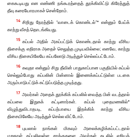
கைகூடியது என எண்ணி நங்கூரத்தைத் தூக்கிவிட்டு கிரேத்துத்
தீவு கரையோரமாகச் சென்றோம்.
14
சிறிது நேரத்தில் “வாடைக் கொண்டல்”* என்னும் பேய்க்
காற்று வீசத் தொடங்கியது.
15
கப்பல் அதில் அகப்பட்டுக் கொண்டதால் காற்று வீசிய
திசைக்கு எதிராக அதைச் செலுத்த முடியவில்லை; எனவே, காற்று
வீசிய திசையிலேயே கப்பலோடு அடித்துச் செல்லப்பட்டோம்.
16
கவுதா என்னும் சிறு தீவின் பாதுகாப்பான பகுதியில் கப்பல்
செல்லும்போது கப்பலின் பின்னால் இணைக்கப்பட்டுள்ள படகை
அரும்பாடுபட்டுக் கட்டுப்படுத்த முடிந்தது.
17
அவர்கள் அதைக் தூக்கிக் கப்பலில் வைத்த பின் வடத்தால்
கப்பலை இறுகக் கட்டினார்கள். கப்பல் புதைமணலில்*
விழுந்துவிடாதபடி, கப்பற்பாயை இறக்கிக் காற்று வீசிய
திசையிலேயே அடித்துச் செல்ல விட்டோம்.
18
புயலால் நாங்கள் மிகவும் அலைக்கழிக்கப்பட்டதால்
மறுநாள் கப்பலிலுள்ள சரக்குகளை அவர்கள் கடலில் எறியத்