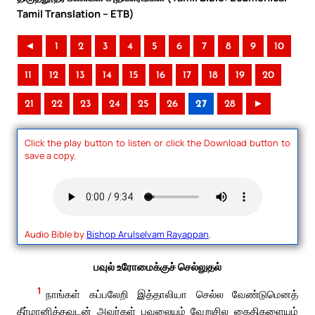
Tamil Translation – ETB)
◄
1
2
3
4
5
6
7
8
9
10
11
12
13
14
15
16
17
18
19
20
21
22
23
24
25
26
27
28
►
Click the play button to listen or click the Download button to
save a copy.
Audio Bible by
Bishop Arulselvam Rayappan
.
பவுல் உரோமைக்குச் செல்லுதல்
1
நாங்கள் கப்பலேறி இத்தாலியா செல்ல வேண்டுமெனத்
தீர்மானித்தவுடன் அவர்கள் பவுலையும் வேறுசில கைதிகளையும்