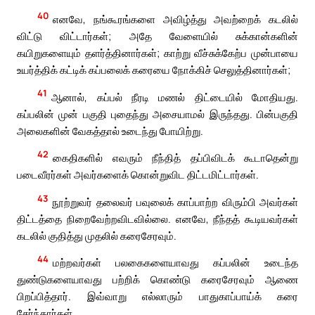
40
எனவே, நங்கூரங்களை அவிழ்த்து அவற்றைக் கடலில்
விட்டு விட்டார்கள்; அதே வேளையில் சுக்கான்களின்
கயிறுகளையும் தளர்த்தினார்கள்; காற்று வீச்சுக்கேற்ப முன்பாயை
உயர்த்திக் கட்டிக் கப்பலைக் கரையை நோக்கிச் செலுத்தினார்கள்;
41
ஆனால், கப்பல் நீரடி மணல் திட்டையில் மோதியது.
கப்பலின் முன் பகுதி புதைந்து அசையாமல் இருந்தது. பின்பகுதி
அலைகளின் வேகத்தால் உடைந்து போயிற்று.
42
கைதிகளில் எவரும் நீந்தித் தப்பிவிடக் கூடாதென்று
படைவீரர்கள் அவர்களைக் கொன்றுவிட திட்டமிட்டார்கள்.
43
நூற்றுவர் தலைவர் பவுலைக் காப்பாற்ற விரும்பி அவர்கள்
திட்டத்தை நிறைவேற்றவிடவில்லை. எனவே, நீந்தத் கூடியவர்கள்
கடலில் குதித்து முதலில் கரைசேரவும்.
44
மற்றவர்கள் பலகைகளையாவது கப்பலின் உடைந்த
துண்டுகளையாவது பற்றிக் கொண்டு கரைசேரவும் ஆணை
பிறப்பித்தார். இவ்வாறு எல்லாரும் பாதுகாப்பாய்க் கரை
சேர்ந்தார்கள்.