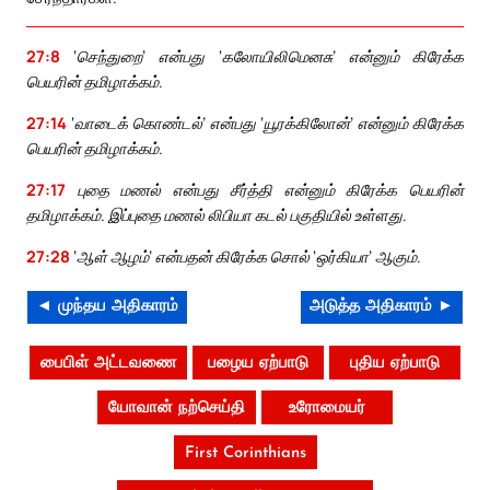
27:8
‘செந்துறை’ என்பது ‘கலோயிலிமெனசு’ என்னும் கிரேக்க
பெயரின் தமிழாக்கம்.
27:14
‘வாடைக் கொண்டல்’ என்பது ‘யூரக்கிலோன்’ என்னும் கிரேக்க
பெயரின் தமிழாக்கம்.
27:17
புதை மணல் என்பது சீர்த்தி என்னும் கிரேக்க பெயரின்
தமிழாக்கம். இப்புதை மணல் லிபியா கடல் பகுதியில் உள்ளது.
27:28
‘ஆள் ஆழம்’ என்பதன் கிரேக்க சொல் ‘ஒர்கியா’ ஆகும்.
◄ முந்தய அதிகாரம்
அடுத்த அதிகாரம் ►
பைபிள் அட்டவணை
பழைய ஏற்பாடு
புதிய ஏற்பாடு
யோவான் நற்செய்தி
உரோமையர்
First Corinthians