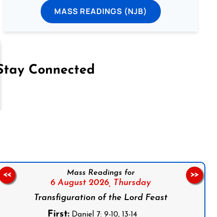
MASS READINGS (NJB)
Stay Connected
on Facebook
Follow us on Instagram
Follow us on X
Subscribe to our YouTube Channel
Follow us on WhatsApp
Mass Readings for
<<
>>
6 August 2026,
Thursday
Transfiguration of the Lord Feast
First:
Daniel 7: 9-10, 13-14