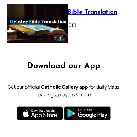
Webster Bible Translation
October 11, 2018
Download our App
Get our official
Catholic Gallery app
for daily Mass
readings, prayers & more