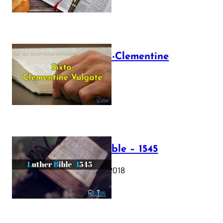
The Sixto-Clementine
Vulgate
July 12, 2025
Luther Bible – 1545
October 17, 2018