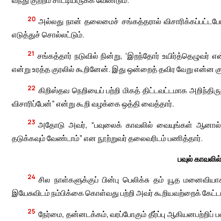
வந்து குற்றம் சாட்டியிருக்க வேண்டும்.
20
அல்லது நான் தலைமைச் சங்கத்தரால் விசாரிக்கப்பட்ட
எடுத்துச் சொல்லட்டும்.
21
சங்கத்தார் நடுவில் நின்று, ‘இறந்தோர் உயிர்த்தெழுவர் 
என்று உரத்த குரலில் கூறினேன். இது ஒன்றைத் தவிர வேறு என்ன குற
22
கிறிஸ்தவ நெறியைப் பற்றி மிகத் திட்டவட்டமாக அறிந்த
விசாரிப்பேன்” என்று கூறி வழக்கை ஒத்தி வைத்தார்.
23
அதோடு அவர், “பவுலைக் காவலில் வையுங்கள் ஆனால
தடுக்கவும் வேண்டாம்” என நூற்றுவர் தலைவரிடம் பணித்தார்.
பவுல் காவலில
24
சில நாள்களுக்குப் பின்பு பெலிக்சு தம் யூத மனைவியா
இயேசுவிடம் நம்பிக்கை கொள்வது பற்றி அவர் கூறியவற்றைக் கேட்டா
25
நேர்மை, தன்னடக்கம், வரப்போகும் தீர்ப்பு ஆகியனபற்றிப் ப