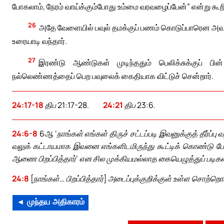
போகலாம், நேரம் வாய்க்கும்போது உம்மை வரவழைப்பேன்” என்று கூற
26
அதே வேளையில் பவுல் தமக்குப் பணம் கொடுப்பாரென அவர
உரையாடி வந்தார்.
27
இரண்டு ஆண்டுகள் முடிந்ததும் பெலிக்சுக்குப் பின
நல்லெண்ணத்தைப் பெற பவுலைக் கைதியாக விட்டுச் சென்றார்.
24:17-18
திப 21:17-28.
24:21
திப 23:6.
24:6-8
6ஆ ‘நாங்கள் எங்கள் திருச் சட்டப்படி இவனுக்குத் தீர்ப
வலுக் கட்டாயமாக இவனை எங்களிடமிருந்து கூட்டிக் கொண்டு போய் 
ஆணை பிறப்பித்தார்’ என சில முக்கியமல்லாத கையெழுத்துப் படிக
24:8
[நாங்கள்… பிறப்பித்தார்] அடைப்புக்குறிக்குள் உள்ள சொற்ற
◄ முந்தய அதிகாரம்