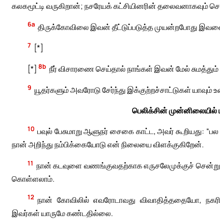
கலகமூட்டி வருகிறான்; நசரேயக் கட்சியினரின் தலைவனாகவும் செ
6a
திருக்கோவிலை இவன் தீட்டுப்படுத்த முயன்றபோது இவனை 
7
[*]
8b
[*]
நீர் விசாரணை செய்தால் நாங்கள் இவன் மேல் சுமத்தும்
9
யூதர்களும் அவரோடு சேர்ந்து இக்குற்றச்சாட்டுகள் யாவும்
பெலிக்சின் முன்னிலையில் 
10
பவுல் பேசுமாறு ஆளுநர் சைகை காட்ட, அவர் கூறியது: “பல
நான் அறிந்து நம்பிக்கையோடு என் நிலையை விளக்குகிறேன்.
11
நான் கடவுளை வணங்குவதற்காக எருசலேமுக்குச் சென்று ப
கொள்ளலாம்.
12
நான் கோவிலில் எவரோடாவது விவாதித்ததையோ, நக
இவர்கள் யாருமே கண்டதில்லை.