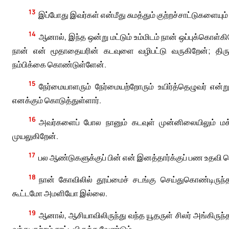
13
இப்போது இவர்கள் என்மீது சுமத்தும் குற்றச்சாட்டுகளையும்
14
ஆனால், இந்த ஒன்று மட்டும் உம்மிடம் நான் ஒப்புக்கொள்க
நான் என் மூதாதையரின் கடவுளை வழிபட்டு வருகிறேன்; திருச
நம்பிக்கை கொண்டுள்ளேன்.
15
நேர்மையாளரும் நேர்மையற்றோரும் உயிர்த்தெழுவர் என்ற
எனக்கும் கொடுத்துள்ளார்.
16
அவர்களைப் போல நானும் கடவுள் முன்னிலையிலும் மக்
முயலுகிறேன்.
17
பல ஆண்டுகளுக்குப் பின் என் இனத்தார்க்குப் பண உதவி செ
18
நான் கோவிலில் தூய்மைச் சடங்கு செய்துகொண்டிருந
கூட்டமோ அமளியோ இல்லை.
19
ஆனால், ஆசியாவிலிருந்து வந்த யூதருள் சிலர் அங்கிருந்