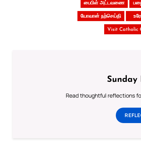
பைபிள் அட்டவணை
பழை
யோவான் நற்செய்தி
உர
Visit Catholic
Sunday 
Read thoughtful reflections f
REFL