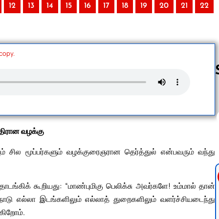
12
13
14
15
16
17
18
19
20
21
22
 copy.
Follow us 
எதிரான வழக்கு
 சில மூப்பர்களும் வழக்குரைஞரான தெர்த்துல் என்பவரும் வந்து
தொடங்கிக் கூறியது: “மாண்புமிகு பெலிக்சு அவர்களே! உம்மால் தான்
நாடு எல்லா இடங்களிலும் எல்லாத் துறைகளிலும் வளர்ச்சியடைந்து
கிறோம்.