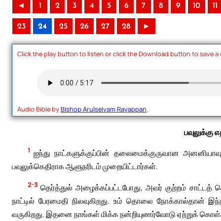
◄
1
2
3
4
5
6
7
8
9
10
11
23
24
25
26
27
28
►
Click the play button to listen or click the Download button to save a
Audio Bible by
Bishop Arulselvam Rayappan
.
பவுலுக்கு 
1
ஐந்து நாட்களுக்குப்பின் தலைமைக்குருவான அனனியாவும்
பவுலுக்கெதிராக ஆளுநரிடம் முறையிட்டார்கள்.
2-3
தெர்த்துல் அழைக்கப்பட்டபோது, அவர் குற்றம் சாட்டத் 
நாட்டில் பேரமைதி நிலவுகிறது. உம் தொலை நோக்கால்தான் இந்
வருகிறது. இதனை நாங்கள் மிக்க நன்றியுணர்வோடு ஏற்றுக் கொள்