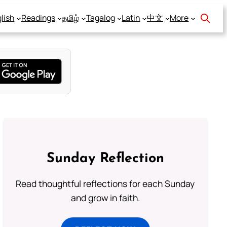
lish
Readings
தமிழ்
Tagalog
Latin
中文
More
Sunday Reflection
Read thoughtful reflections for each Sunday
and grow in faith.