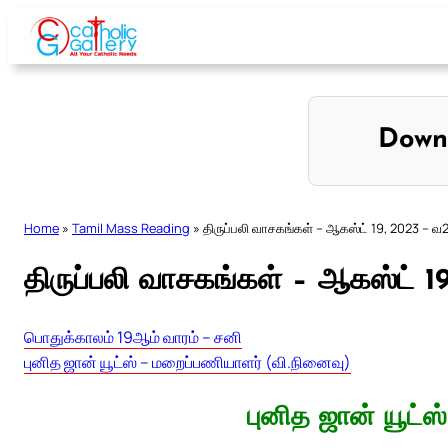
Skip
to
content
Down
Home
»
Tamil Mass Reading
»
திருப்பலி வாசகங்கள் – ஆகஸ்ட் 19, 2023 – வ
திருப்பலி வாசகங்கள் – ஆகஸ்ட் 1
பொதுக்காலம் 19ஆம் வாரம் – சனி
புனித ஜான் யூட்ஸ் – மறைப்பணியாளர் (வி.நினைவு)
புனித ஜான் யூட்