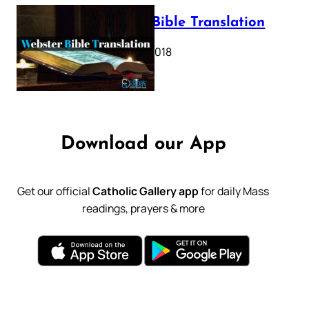
Webster Bible Translation
October 11, 2018
Download our App
Get our official
Catholic Gallery app
for daily Mass
readings, prayers & more