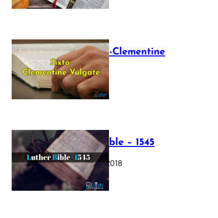
The Sixto-Clementine
Vulgate
July 12, 2025
Luther Bible – 1545
October 17, 2018