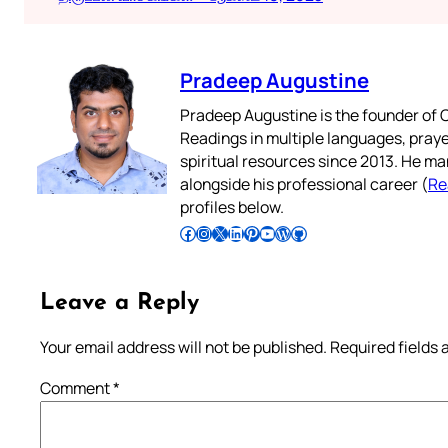
Pradeep Augustine
Pradeep Augustine is the founder of C
Readings in multiple languages, praye
spiritual resources since 2013. He ma
alongside his professional career (
Re
profiles below.
Follow Pradeep on Facebook
Follow Pradeep on Instagram
Follow Pradeep on X
Follow Pradeep on LinkedIn
Follow Pradeep on Pinterest
Subscribe to Pradeep’s Youtube Channel
Follow Pradeep on WordPress
Follow Pradeep on GitHub
Leave a Reply
Your email address will not be published.
Required fields
Comment
*