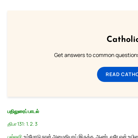
Catholi
Get answers to common questions 
READ CATH
பதிலுரைப் பாடல்
திபா 131: 1. 2. 3
பல்லவி:
உம்மோடு நான் அமைதியாய் இருக்க, ஆண்டவரே என் உயிரை