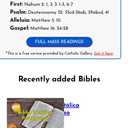
First:
Nahum 2: 1, 3; 3: 1-3, 6-7
Psalm:
Deuteronomy 32: 35cd-36ab, 39abcd, 41
Alleluia:
Matthew 5: 10
Gospel:
Matthew 16: 24-28
FULL MASS READINGS
*This is a free service provided by Catholic Gallery.
Get it here
Recently added Bibles
Bíblia Católica
Portuguesa
July 16, 2025