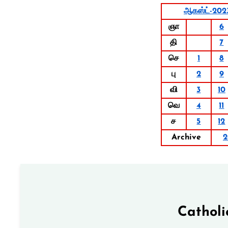
ஆகஸ்ட்-202
ஞா
6
தி
7
செ
1
8
பு
2
9
வி
3
10
வெ
4
11
ச
5
12
Archive
2
Catholi