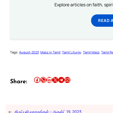
Explore articles on faith, spi
READ 
Tags:
August-2023
Mass in Tamil
Tamil Liturgy
Tamil Mass
Tamil R
Share this article on Facebook
Share this article on WhatsApp
Share this article on LinkedIn
Share this article on X
Share this article on Telegram
Email this Article
Share:
←
திருப்பலி வாசகங்கள் – ஆகஸ்ட் 19, 2023