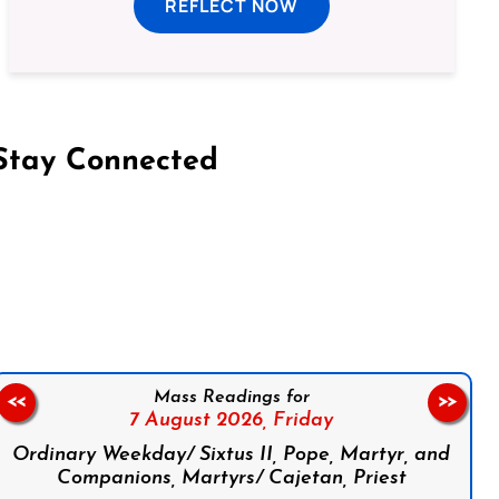
REFLECT NOW
Stay Connected
on Facebook
Follow us on Instagram
Follow us on X
Subscribe to our YouTube Channel
Follow us on WhatsApp
Mass Readings for
<<
>>
7 August 2026,
Friday
Ordinary Weekday/ Sixtus II, Pope, Martyr, and
Companions, Martyrs/ Cajetan, Priest