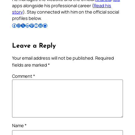
apps alongside his professional career (
Read his
story
). Stay connected with him on the official social
profiles below.
Follow Pradeep on Facebook
Follow Pradeep on Instagram
Follow Pradeep on X
Follow Pradeep on LinkedIn
Follow Pradeep on Pinterest
Subscribe to Pradeep’s Youtube Channel
Follow Pradeep on WordPress
Follow Pradeep on GitHub
Leave a Reply
Your email address will not be published.
Required
fields are marked
*
Comment
*
Name
*