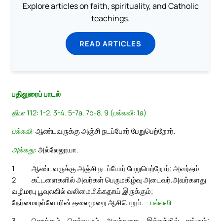
Explore articles on faith, spirituality, and Catholic
teachings.
READ ARTICLES
பதிலுரைப் பாடல்
திபா 112: 1-2. 3-4. 5-7a. 7b-8. 9 (பல்லவி: 1a)
பல்லவி:
ஆண்டவருக்கு அஞ்சி நடப்போர் பேறுபெற்றோர்.
அல்லது:
அல்லேலூயா.
1
ஆண்டவருக்கு அஞ்சி நடப்போர் பேறுபெற்றோர்; அவர்தம்
2
கட்டளைகளில் அவர்கள் பெருமகிழ்வு அடைவர்.
அவர்களது
வழிமரபு பூவுலகில் வலிமைமிக்கதாய் இருக்கும்;
நேர்மையுள்ளோரின் தலைமுறை ஆசிபெறும். –
பல்லவி
3
சொத்தும் செல்வமும் அவர்களது இல்லத்தில் தங்கும்;