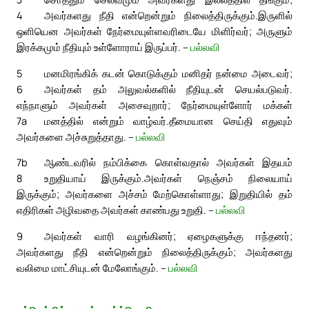
4
அவர்களது நீதி என்றென்றும் நிலைத்திருக்கும்.
இருளில்
ஒளியென அவர்கள் நேர்மையுள்ளவரிடையே மிளிர்வர்; அருளும்
இரக்கமும் நீதியும் உள்ளோராய் இருப்பர். –
பல்லவி
5
மனமிரங்கிக் கடன் கொடுக்கும் மனிதர் நன்மை அடைவர்;
6
அவர்கள் தம் அலுவல்களில் நீதியுடன் செயல்படுவர்.
எந்நாளும் அவர்கள் அசைவுறார்; நேர்மையுள்ளோர் மக்கள்
7a
மனத்தில் என்றும் வாழ்வர்.
தீமையான செய்தி எதுவும்
அவர்களை அச்சுறுத்தாது. –
பல்லவி
7b
ஆண்டவரில் நம்பிக்கை கொள்வதால் அவர்கள் இதயம்
8
உறுதியாய் இருக்கும்.
அவர்கள் நெஞ்சம் நிலையாய்
இருக்கும்; அவர்களை அச்சம் மேற்கொள்ளாது; இறுதியில் தம்
எதிரிகள் அழிவதை அவர்கள் காண்பது உறுதி. –
பல்லவி
9
அவர்கள் வாரி வழங்கினர்; ஏழைகளுக்கு ஈந்தனர்;
அவர்களது நீதி என்றென்றும் நிலைத்திருக்கும்; அவர்களது
வலிமை மாட்சியுடன் மேலோங்கும். –
பல்லவி