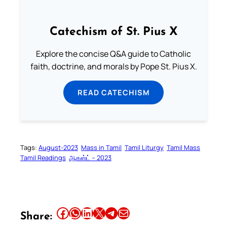
Catechism of St. Pius X
Explore the concise Q&A guide to Catholic
faith, doctrine, and morals by Pope St. Pius X.
READ CATECHISM
Tags:
August-2023
Mass in Tamil
Tamil Liturgy
Tamil Mass
Tamil Readings
ஆகஸ்ட் – 2023
Share this article on Facebook
Share this article on WhatsApp
Share this article on LinkedIn
Share this article on X
Share this article on Telegram
Email this Article
Share: