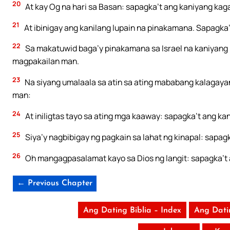
20
At kay Og na hari sa Basan: sapagka’t ang kaniyang k
21
At ibinigay ang kanilang lupain na pinakamana. Sapagk
22
Sa makatuwid baga’y pinakamana sa Israel na kaniyang
magpakailan man.
23
Na siyang umalaala sa atin sa ating mababang kalagay
man:
24
At iniligtas tayo sa ating mga kaaway: sapagka’t ang 
25
Siya’y nagbibigay ng pagkain sa lahat ng kinapal: sap
26
Oh mangagpasalamat kayo sa Dios ng langit: sapagka’t
← Previous Chapter
Ang Dating Biblia – Index
Ang Dati