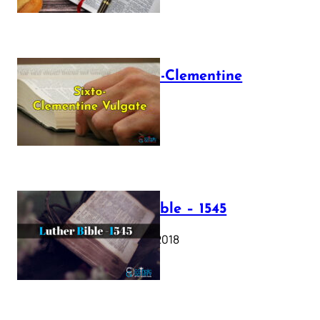
The Sixto-Clementine
Vulgate
July 12, 2025
Luther Bible – 1545
October 17, 2018