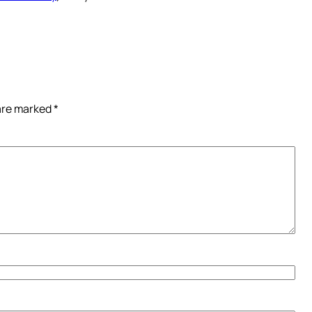
 are marked
*