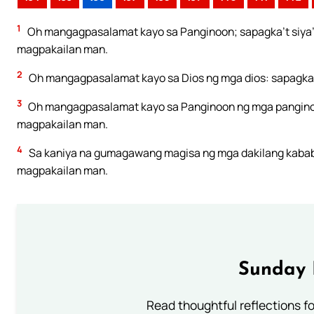
1
Oh mangagpasalamat kayo sa Panginoon; sapagka’t siya’
magpakailan man.
2
Oh mangagpasalamat kayo sa Dios ng mga dios: sapagka
3
Oh mangagpasalamat kayo sa Panginoon ng mga pangino
magpakailan man.
4
Sa kaniya na gumagawang magisa ng mga dakilang kabab
magpakailan man.
Sunday 
Read thoughtful reflections f