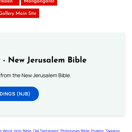
ikaan
Mangangaral
 Gallery Main Site
 - New Jerusalem Bible
from the New Jerusalem Bible.
DINGS (NJB)
s Word
Holy Bible
Old Testament
Philippines Bible
Psalms
Tagalog