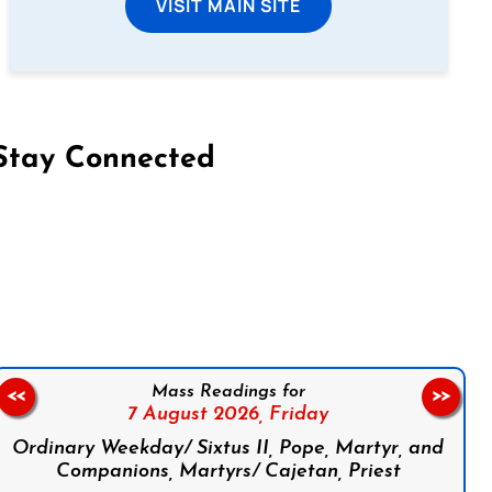
VISIT MAIN SITE
Stay Connected
on Facebook
Follow us on Instagram
Follow us on X
Subscribe to our YouTube Channel
Follow us on WhatsApp
Mass Readings for
<<
>>
7 August 2026,
Friday
Ordinary Weekday/ Sixtus II, Pope, Martyr, and
Companions, Martyrs/ Cajetan, Priest