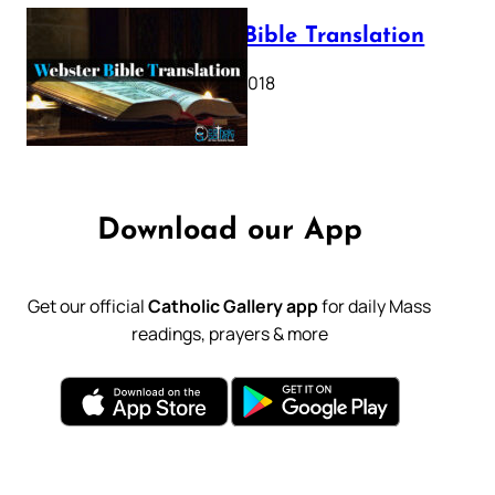
Webster Bible Translation
October 11, 2018
Download our App
Get our official
Catholic Gallery app
for daily Mass
readings, prayers & more