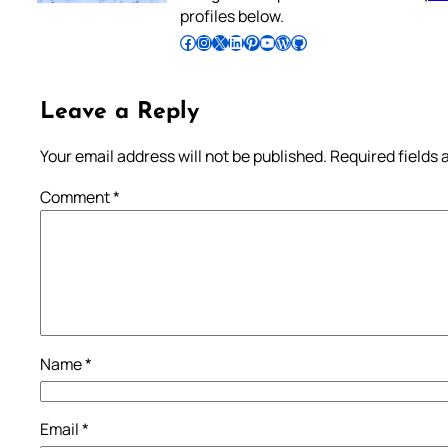
profiles below.
Follow Pradeep on Facebook
Follow Pradeep on Instagram
Follow Pradeep on X
Follow Pradeep on LinkedIn
Follow Pradeep on Pinterest
Subscribe to Pradeep’s Youtube Channel
Follow Pradeep on WordPress
Follow Pradeep on GitHub
Leave a Reply
Your email address will not be published.
Required fields
Comment
*
Name
*
Email
*