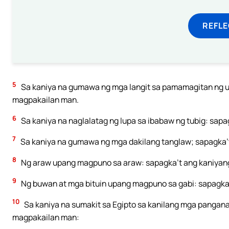
REFL
5
Sa kaniya na gumawa ng mga langit sa pamamagitan ng 
magpakailan man.
6
Sa kaniya na naglalatag ng lupa sa ibabaw ng tubig: sa
7
Sa kaniya na gumawa ng mga dakilang tanglaw; sapagka
8
Ng araw upang magpuno sa araw: sapagka’t ang kaniyan
9
Ng buwan at mga bituin upang magpuno sa gabi: sapagka
10
Sa kaniya na sumakit sa Egipto sa kanilang mga pangan
magpakailan man: