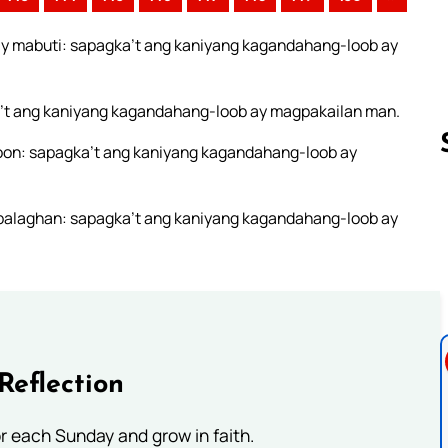
y mabuti: sapagka’t ang kaniyang kagandahang-loob ay
’t ang kaniyang kagandahang-loob ay magpakailan man.
on: sapagka’t ang kaniyang kagandahang-loob ay
alaghan: sapagka’t ang kaniyang kagandahang-loob ay
Follow us 
Reflection
or each Sunday and grow in faith.