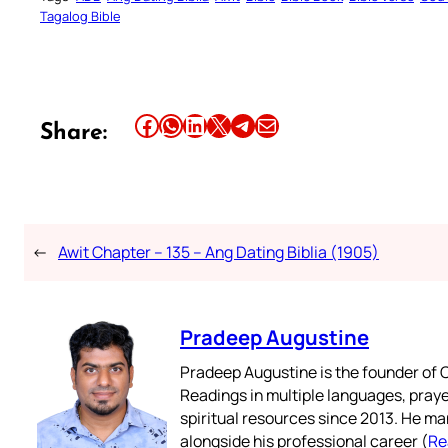
Tagalog Bible
Share this article on Facebook
Share this article on WhatsApp
Share this article on LinkedIn
Share this article on X
Share this article on Telegram
Email this Article
Share:
←
Awit Chapter – 135 – Ang Dating Biblia (1905)
Pradeep Augustine
Pradeep Augustine is the founder of C
Readings in multiple languages, praye
spiritual resources since 2013. He ma
alongside his professional career (
Re