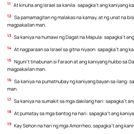
11
At kinuha ang Israel sa kanila: sapagka’t ang kaniyang
12
Sa pamamagitan ng malakas na kamay, at ng unat na bis
magpakailan man.
13
Sa kaniya na humawi ng Dagat na Mapula: sapagka’t an
14
At nagparaan sa Israel sa gitna niyaon: sapagka’t ang
15
Nguni’t tinabunan si Faraon at ang kaniyang hukbo sa 
magpakailan man.
16
Sa kaniya na pumatnubay ng kaniyang bayan sa ilang: 
man.
17
Sa kaniya na sumakit sa mga dakilang hari: sapagka’t 
18
At pumatay sa mga bantog na hari: sapagka’t ang kani
19
Kay Sehon na hari ng mga Amorrheo; sapagka’t ang kan