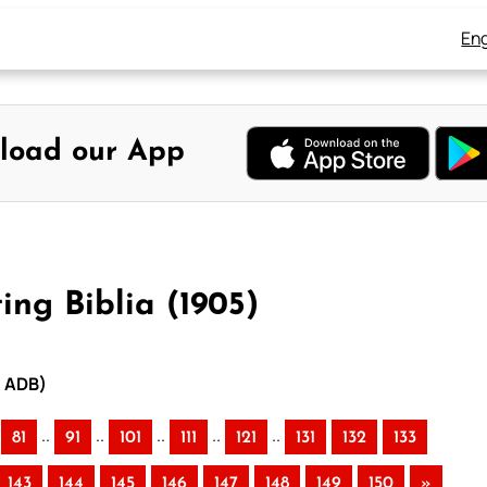
Eng
load our App
ing Biblia (1905)
– ADB)
..
..
..
..
..
81
91
101
111
121
131
132
133
143
144
145
146
147
148
149
150
»