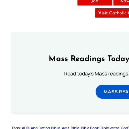
Job
Kaw
Visit Catholic
Mass Readings Today
Read today's Mass readings 
MASS REA
Tags:
ADB
Ang Dating Biblia
Awit
Bible
Bible Book
Bible Verse
God’