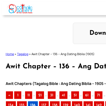
Skip
to
content
Down
Home
»
Tagalog
»
Awit Chapter – 136 – Ang Dating Biblia (1905)
Awit Chapter – 136 – Ang Dat
Awit Chapters (Tagalog Bible : Ang Dating Biblia – 1905 
..
..
..
..
..
..
..
..
«
1
11
21
31
41
51
61
71
134
135
136
137
138
139
140
141
142