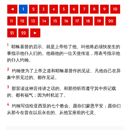
◄
1
2
3
4
5
6
7
8
9
10
11
12
13
14
15
16
17
18
19
20
21
22
►
1
耶稣基督的启示、就是上帝给了他、叫他将必须快发生的
事指示他仆人们的。他藉他的一位天使传送，用表号指示他
的仆人约翰。
2
约翰便为了上帝之道和耶稣基督作的见证、凡他自己在异
象中所见过的、都作见证。
3
那宣读这神言传讲之话的、和那些听而遵守其中所记载
的、都有福气；因为时机近了。
4
约翰写信给亚西亚的七个教会。愿你们蒙恩平安；愿你们
从那今在昔在以后永在的、从他宝座前的七灵、