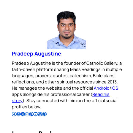
Pradeep Augustine
Pradeep Augustine is the founder of Catholic Gallery, a
faith-driven platform sharing Mass Readings in multiple
languages, prayers, quotes, catechism, Bible plans,
reflections, and other spiritual resources since 2013.
He manages the website and the official
Android
/
iOS
apps alongside his professional career (
Read his
story
). Stay connected with him on the official social
profiles below.
Follow Pradeep on Facebook
Follow Pradeep on Instagram
Follow Pradeep on X
Follow Pradeep on LinkedIn
Follow Pradeep on Pinterest
Subscribe to Pradeep’s Youtube Channel
Follow Pradeep on WordPress
Follow Pradeep on GitHub