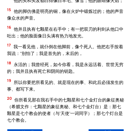
他的头和头发都白得像白羊毛、像雪；他的眼睛像火焰；
15
他的脚仿佛是明亮的铜，像在火炉中锻炼过的；他的声音
像众水的声音。
16
他并且执有七颗星在右手中；有一把双刃的利剑从他口中
吐出；他的脸面像日头满有热力地发光。
17
我一看见他，就仆倒在他脚前，像个死人。他把右手按着
我说：“别怕了；我是首先的，末后的，
18
永活的；我曾经死，如今你看，我是永远活着、世世无穷
的；我并且执有死亡和阴间的钥匙。
19
所以你要把所看见的、就是现在的事、和此后必须发生的
事、都写下来。
20
你所看见那在我右手中的七颗星和七个金灯台的象征奥秘
（希腊文作：七颗星的象征奥秘、和七个金灯台）是：那七
颗星是七个教会的使者（与‘天使’一词同字）；那七个灯台是
七个教会。