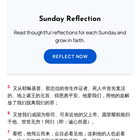
Sunday Reflection
Read thoughtful reflections for each Sunday and
grow in faith.
REFLECT NOW
5
又从耶稣基督、那忠信的舍生作证者、死人中首先复活
的、地上诸王的元首、得恩惠平安。他爱我们，用他的血解
放了我们脱离我们的罪；
6
又使我们成国为祭司、可亲近他的父上帝。愿荣耀权能归
于他、世世无穷！阿们（即：诚心所愿）。
7
看吧，他驾云而来，众目必看见他；连刺他的人也必看