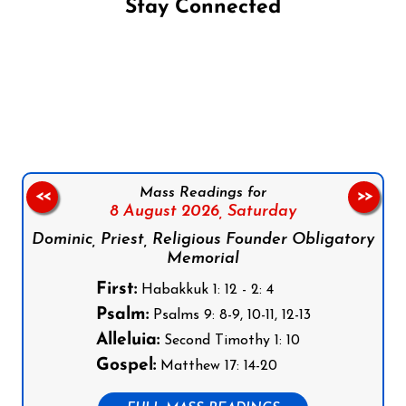
Stay Connected
Follow us on Facebook
Follow us on Instagram
Follow us on X
Subscribe to our YouTube Channel
Follow us on WhatsApp
Mass Readings for
<<
>>
8 August 2026,
Saturday
Dominic, Priest, Religious Founder Obligatory
Memorial
First:
Habakkuk 1: 12 - 2: 4
Psalm:
Psalms 9: 8-9, 10-11, 12-13
Alleluia:
Second Timothy 1: 10
Gospel:
Matthew 17: 14-20