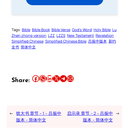
Tags:
Bible
Bible Book
Bible Verse
God’s Word
Holy Bible
Lu
Zhen zhong version
LZZ
LZZS
New Testament
Revelation
Simplified Chinese
Simplified Chinese Bible
吕振中版本
新约
全书
简体中文
Share this article on Facebook
Share this article on WhatsApp
Share this article on LinkedIn
Share this article on X
Share this article on Telegram
Email this Article
Share:
←
犹大书 章节 – 1 – 吕振中
启示录 章节 – 2 – 吕振中
→
版本 – 简体中文
版本 – 简体中文