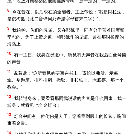
见；地上万族都必因他而捶胸号啕。是一定的，一定的。
8
今在昔在、以后求在的全能者、主上帝说：“我是阿拉法，
是俄梅戛（此二音译词乃希腊字母首末二字）”。
9
我约翰、你们的兄弟、又在耶稣里一同有分于苦难国度和
坚忍的、为了上帝之道、和耶稣作的见证、曾在那叫拔摩的
海岛上。
10
有一主日、我身在灵境中、听见有大声音在我后面像号筒
的声音
11
说着话：“你所看见的要写在书上，寄给以弗所、示每
拿、别迦摩、推雅推喇、撒狄、非拉铁非、老底嘉、那七个
教会。”
12
我转过身来，要看看那同我说话的声音是什么回事；我一
转身，就看见七个金灯台；
13
灯台中间有一位仿佛是人子，穿着垂到脚上的长衣，胸间
束着金带。
14