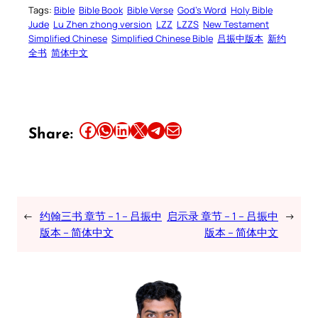
Tags:
Bible
Bible Book
Bible Verse
God’s Word
Holy Bible
Jude
Lu Zhen zhong version
LZZ
LZZS
New Testament
Simplified Chinese
Simplified Chinese Bible
吕振中版本
新约
全书
简体中文
Share this article on Facebook
Share this article on WhatsApp
Share this article on LinkedIn
Share this article on X
Share this article on Telegram
Email this Article
Share:
←
约翰三书 章节 – 1 – 吕振中
启示录 章节 – 1 – 吕振中
→
版本 – 简体中文
版本 – 简体中文