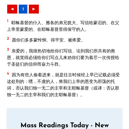
◄
1
►
1
耶稣基督的仆人、雅各的弟兄犹大、写信给蒙召的、在父
上帝里蒙爱的、在耶稣基督里得保守的人。
2
愿你们多多蒙怜悯、得平安、被疼爱。
3
亲爱的，我很热切地给你们写信、论到我们所共有的救
恩，就觉得必须给你们写点儿来劝你们要为着尽一次传授给
于圣徒们的信仰而奋力斗胜。
4
因为有些人偷着进来，就是往古时候经上早已记载必须受
这处刑的：嘿，不虔的人，将我们上帝的恩变为邪荡的托
词，否认我们独一无二的主宰和主耶稣基督（或译：否认那
独一无二的主宰和我们的主耶稣基督）。
Mass Readings Today - New