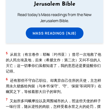
Jerusalem Bible
Read today's Mass readings from the New
Jerusalem Bible.
MASS READINGS (NJB)
5
从前主（有古卷作：耶稣〔约书亚〕）曾尽一次地救了他
的人民出埃及地，后来（希腊文作：第二次）又叫不信的人
灭亡；这一切事你们虽都知道了，我的意思还是要提醒你们
记得。
6
还有那些不守自己职位、却离弃自己住所的天使，主怎样
用永久锁炼给拘留（与本书‘保守’、‘守’、‘保留’等词同字）在
幽冥之下，等候着那大日子的审判。
7
又如所多玛蛾摩拉以及周围城市的人，照这些天使的样子
一味行淫，随从逆性的肉欲，怎样受着永世之火的处罚，摆