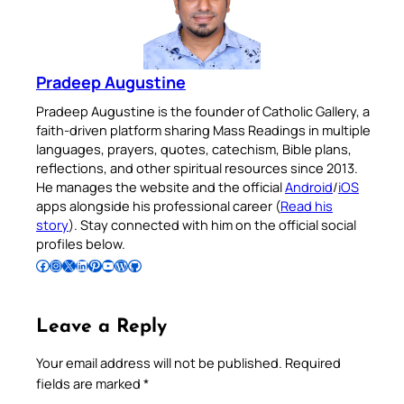
Pradeep Augustine
Pradeep Augustine is the founder of Catholic Gallery, a
faith-driven platform sharing Mass Readings in multiple
languages, prayers, quotes, catechism, Bible plans,
reflections, and other spiritual resources since 2013.
He manages the website and the official
Android
/
iOS
apps alongside his professional career (
Read his
story
). Stay connected with him on the official social
profiles below.
Follow Pradeep on Facebook
Follow Pradeep on Instagram
Follow Pradeep on X
Follow Pradeep on LinkedIn
Follow Pradeep on Pinterest
Subscribe to Pradeep’s Youtube Channel
Follow Pradeep on WordPress
Follow Pradeep on GitHub
Leave a Reply
Your email address will not be published.
Required
fields are marked
*