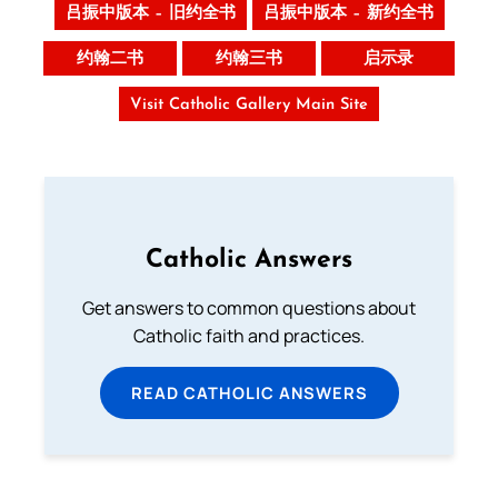
吕振中版本 – 旧约全书
吕振中版本 – 新约全书
约翰二书
约翰三书
启示录
Visit Catholic Gallery Main Site
Catholic Answers
Get answers to common questions about
Catholic faith and practices.
READ CATHOLIC ANSWERS