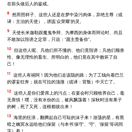
在前头做后人的鉴戒。
8
然而照样子、这些人还是在梦中染污肉体，弃绝主尊（或
译：主治的天使），谤讟‘众荣耀’的灵。
9
天使长米迦勒跟魔鬼争辩、为摩西的身体而辩论时、尚且
不敢加以毁谤之定罪，只说：“愿主责备你”。
10
但这些人呢、凡他们所不懂的、他们竟毁谤；凡他们顺兽
性、像无理性的畜生、所明白的，他们竟在其中败坏了自
己！
11
这些人有祸阿！因为他们走该隐的路；为了工钱向着巴兰
的谬妄狂奔；就在可拉的顶撞（或译：背叛）中灭亡了。
12
这些人是你们爱席上的污点；在宴会时只顾牧养自己，毫
无畏惧！嘿，没有水份的云，被风飘荡着！深秋时没有果子
的树，死了又死，连根都拔出来！
13
海里的狂浪，翻腾起自己可耻的沫子来！游荡的星，有黑
暗之幽冥永远给他们保留（与本书‘保守’、‘守’、‘保留’等词同
字）着！