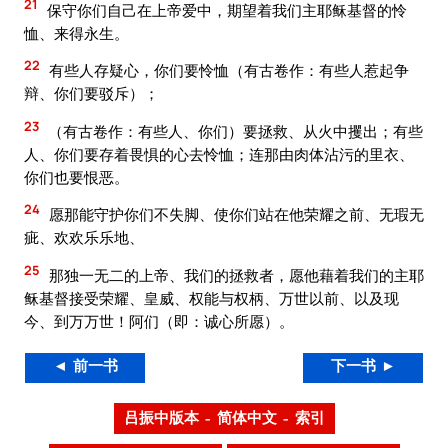
21
保守你们自己在上帝爱中，期望着我们主耶稣基督的怜
恤、来得永生。
22
有些人存疑心，你们要怜恤（有古卷作：有些人惹起争
辩、你们要驳斥）；
23
（有古卷作：有些人、你们）要拯救、从火中攫出；有些
人、你们要存着畏惧的心去怜恤；连那由肉体沾污的里衣、
你们也要恨恶。
24
愿那能守护你们不失脚、使你们站在他荣耀之前、无瑕无
疵、欢欢乐乐地、
25
那独一无二的上帝、我们的拯救者，愿他藉着我们的主耶
稣基督接受荣耀、皇威、权能与权柄、万世以前、以及现
今、到万万世！阿们（即：诚心所愿）。
◄ 前一书
下一书 ►
吕振中版本 – 简体中文 – 索引