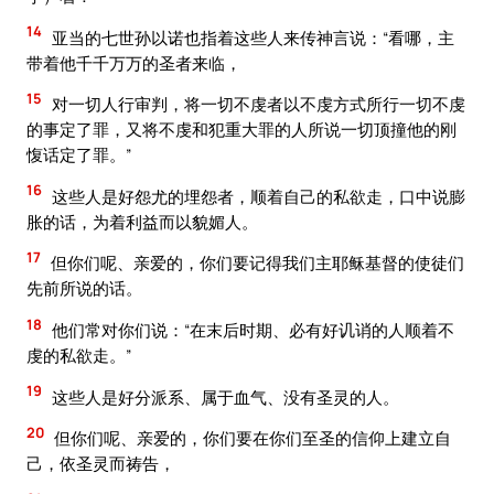
14
亚当的七世孙以诺也指着这些人来传神言说：“看哪，主
带着他千千万万的圣者来临，
15
对一切人行审判，将一切不虔者以不虔方式所行一切不虔
的事定了罪，又将不虔和犯重大罪的人所说一切顶撞他的刚
愎话定了罪。”
16
这些人是好怨尤的埋怨者，顺着自己的私欲走，口中说膨
胀的话，为着利益而以貌媚人。
17
但你们呢、亲爱的，你们要记得我们主耶稣基督的使徒们
先前所说的话。
18
他们常对你们说：“在末后时期、必有好讥诮的人顺着不
虔的私欲走。”
19
这些人是好分派系、属于血气、没有圣灵的人。
20
但你们呢、亲爱的，你们要在你们至圣的信仰上建立自
己，依圣灵而祷告，