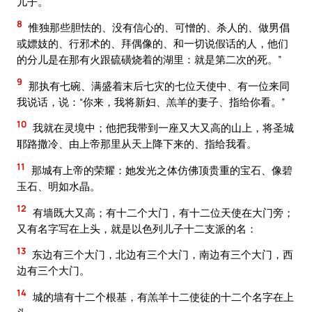
儿子。
8
惟独那些胆怯的、没有信心的、可憎的、杀人的、做男倡
或嫖妓的、行邪术的、拜偶像的、和一切说假话的人，他们
的分儿是在那有火跟硫磺烧着的湖里：就是第二次的死。”
9
那执有七碗、满盛着末后七灾的七位天使中、有一位来同
我说话，说：“你来，我将新妇、羔羊的妻子、指给你看。”
10
我就在灵境中；他把我带到一座又大又高的山上，将圣城
耶路撒冷、由上帝那里从天上降下来的、指给我看。
11
那城有上帝的荣耀：她发光之体仿佛顶贵重的宝石、像碧
玉石、明如水晶。
12
有墙既大又高；有十二个大门，有十二位天使在大门旁；
又有名字写在上头，就是以色列儿子十二支派的名：
13
东边有三个大门，北边有三个大门，南边有三个大门，西
边有三个大门。
14
城的墙有十二个根基，有羔羊十二使徒的十二个名字在上