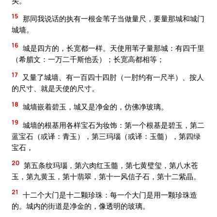
头。
15
那同我说话的执有一根金苇子当做量尺，要量那城和城门
城墙。
16
城是四方的，长宽都一样。天使用苇子量那城：有四千里
（希腊文：一万二千斯他丢）；长宽高都相等；
17
又量了城墙、有一百四十四肘（一肘约有一尺半）、按人
的尺寸、就是天使的尺寸。
18
城墙嵌着碧玉，城又是净金的，仿佛净玻璃。
19
城墙的根基用各样宝石为妆饰：第一个根基是碧玉，第二
蓝宝石（或译：青玉），第三玛瑙（或译：玉髓），第四绿
宝石，
20
第五条纹玛瑙，第六肉红玉髓，第七黄璧玺，第八水苍
玉，第九黄玉，第十翡翠，第十一风信子石，第十二紫晶。
21
十二个大门是十二颗珍珠：每一个大门是用一颗珍珠造
的。城内的街道是净金的，像透明的玻璃。