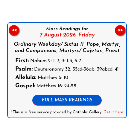
Mass Readings for
<<
>>
7 August 2026,
Friday
Ordinary Weekday/ Sixtus II, Pope, Martyr,
and Companions, Martyrs/ Cajetan, Priest
First:
Nahum 2: 1, 3; 3: 1-3, 6-7
Psalm:
Deuteronomy 32: 35cd-36ab, 39abcd, 41
Alleluia:
Matthew 5: 10
Gospel:
Matthew 16: 24-28
FULL MASS READINGS
*This is a free service provided by Catholic Gallery.
Get it here