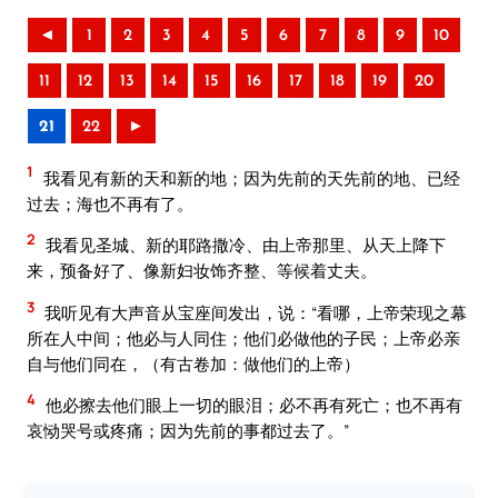
◄
1
2
3
4
5
6
7
8
9
10
11
12
13
14
15
16
17
18
19
20
21
22
►
1
我看见有新的天和新的地；因为先前的天先前的地、已经
过去；海也不再有了。
2
我看见圣城、新的耶路撒冷、由上帝那里、从天上降下
来，预备好了、像新妇妆饰齐整、等候着丈夫。
3
我听见有大声音从宝座间发出，说：“看哪，上帝荣现之幕
所在人中间；他必与人同住；他们必做他的子民；上帝必亲
自与他们同在，（有古卷加：做他们的上帝）
4
他必擦去他们眼上一切的眼泪；必不再有死亡；也不再有
哀恸哭号或疼痛；因为先前的事都过去了。”