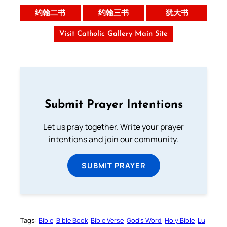
约翰二书
约翰三书
犹大书
Visit Catholic Gallery Main Site
Submit Prayer Intentions
Let us pray together. Write your prayer
intentions and join our community.
SUBMIT PRAYER
Tags:
Bible
Bible Book
Bible Verse
God’s Word
Holy Bible
Lu