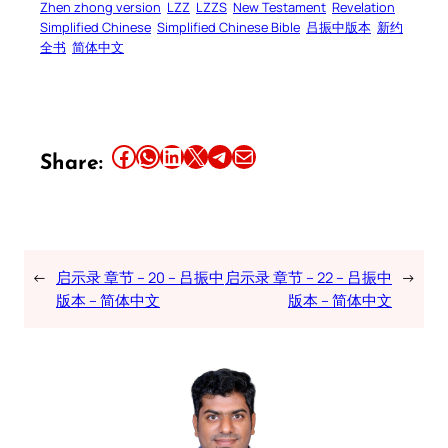
Zhen zhong version
LZZ
LZZS
New Testament
Revelation
Simplified Chinese
Simplified Chinese Bible
吕振中版本
新约
全书
简体中文
Share this article on Facebook
Share this article on WhatsApp
Share this article on LinkedIn
Share this article on X
Share this article on Telegram
Email this Article
Share:
←
启示录 章节 – 20 – 吕振中
启示录 章节 – 22 – 吕振中
→
版本 – 简体中文
版本 – 简体中文