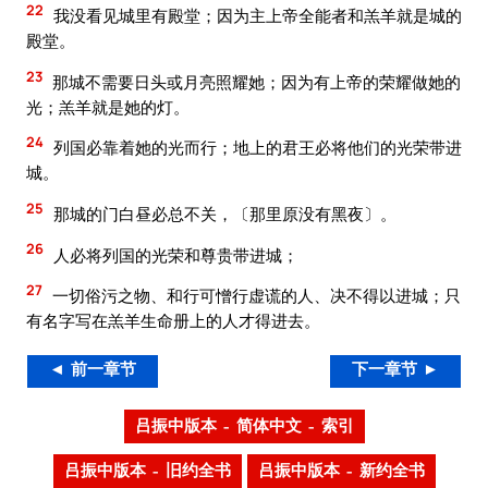
22
我没看见城里有殿堂；因为主上帝全能者和羔羊就是城的
殿堂。
23
那城不需要日头或月亮照耀她；因为有上帝的荣耀做她的
光；羔羊就是她的灯。
24
列国必靠着她的光而行；地上的君王必将他们的光荣带进
城。
25
那城的门白昼必总不关，〔那里原没有黑夜〕。
26
人必将列国的光荣和尊贵带进城；
27
一切俗污之物、和行可憎行虚谎的人、决不得以进城；只
有名字写在羔羊生命册上的人才得进去。
◄ 前一章节
下一章节 ►
吕振中版本 – 简体中文 – 索引
吕振中版本 – 旧约全书
吕振中版本 – 新约全书