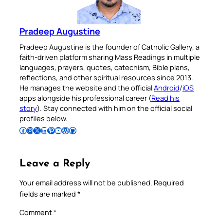
Pradeep Augustine
Pradeep Augustine is the founder of Catholic Gallery, a
faith-driven platform sharing Mass Readings in multiple
languages, prayers, quotes, catechism, Bible plans,
reflections, and other spiritual resources since 2013.
He manages the website and the official
Android
/
iOS
apps alongside his professional career (
Read his
story
). Stay connected with him on the official social
profiles below.
Follow Pradeep on Facebook
Follow Pradeep on Instagram
Follow Pradeep on X
Follow Pradeep on LinkedIn
Follow Pradeep on Pinterest
Subscribe to Pradeep’s Youtube Channel
Follow Pradeep on WordPress
Follow Pradeep on GitHub
Leave a Reply
Your email address will not be published.
Required
fields are marked
*
Comment
*