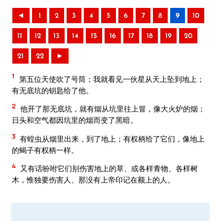
◄
1
2
3
4
5
6
7
8
9
10
11
12
13
14
15
16
17
18
19
20
21
22
►
1
第五位天使吹了号筒；我就看见一伙星从天上坠到地上；
有无底坑的钥匙给了他。
2
他开了那无底坑，就有烟从坑里往上冒，像大火炉的烟；
日头和空气都因坑里的烟而变了黑暗。
3
有蝗虫从烟里出来，到了地上；有权柄给了它们，像地上
的蝎子有权柄一样。
4
又有话吩咐它们别伤害地上的草、或各样青物、各样树
木，惟独要伤害人、那没有上帝印记在额上的人。