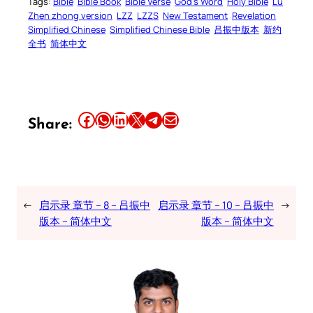
Tags:
Bible
Bible Book
Bible Verse
God’s Word
Holy Bible
Lu
Zhen zhong version
LZZ
LZZS
New Testament
Revelation
Simplified Chinese
Simplified Chinese Bible
吕振中版本
新约
全书
简体中文
Share this article on Facebook
Share this article on WhatsApp
Share this article on LinkedIn
Share this article on X
Share this article on Telegram
Email this Article
Share:
←
启示录 章节 – 8 – 吕振中
启示录 章节 – 10 – 吕振中
→
版本 – 简体中文
版本 – 简体中文