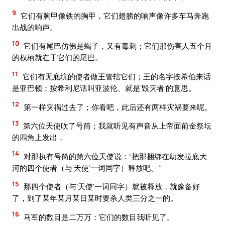
9
它们有胸甲像铁的胸甲，它们翅膀的响声像许多车马奔跑
出战的响声。
10
它们有尾巴仿佛是蝎子，又有毒刺；它们那伤害人五个月
的权柄就在于它们的尾巴。
11
它们有无底坑的使者做王管辖它们；王的名字按希伯来话
是亚巴顿；按希利尼话叫亚波伦、就是‘毁灭者’的意思。
12
第一样灾祸过去了；你看吧，此后还有两样灾祸要来呢。
13
第六位天使吹了号筒；我就听见有声音从上帝面前金祭坛
的四角上发出，
14
对那执有号筒的第六位天使说：“把那捆绑在幼发拉底大
河的四个使者（与‘天使’一词同字）释放吧。”
15
那四个使者（与‘天使’一词同字）就被释放，就豫备好
了，到了某年某月某日某时要杀人类三分之一的。
16
马军的数目是二万万：它们的数目我听见了。