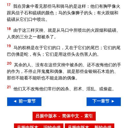
17
我在异象中看见那些马和骑马的是这样：他们有胸甲像火
跟风信子石和硫磺的颜色；马的头像狮子的头；有火跟烟和
硫磺从它们口中喷出。
18
由于这三样灾殃、就是从马口中所喷出的火跟烟和硫磺、
人类的三分之一都被杀了。
19
马的权柄是在于它们的口，又在于它们的尾巴；它们的尾
巴仿佛是蛇，有头；它们是用这些头去伤害人的。
20
其余的人、没有在这些灾殃中被杀的、还不改悔他们的手
的作为，不停止拜鬼魔和偶像、就是那些金银铜石木造的、
那些不能看不能听也不能走路的偶像。
21
他们又不改悔他们常行的凶杀、邪术、淫乱、或偷盗。
◄ 前一章节
下一章节 ►
吕振中版本 – 简体中文 – 索引