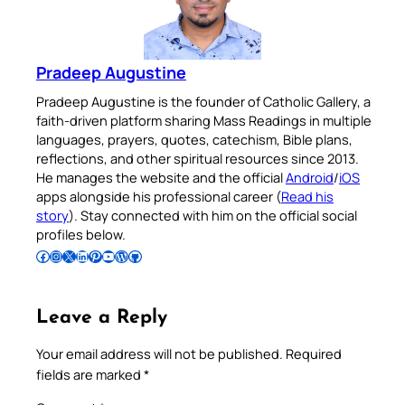
Pradeep Augustine
Pradeep Augustine is the founder of Catholic Gallery, a
faith-driven platform sharing Mass Readings in multiple
languages, prayers, quotes, catechism, Bible plans,
reflections, and other spiritual resources since 2013.
He manages the website and the official
Android
/
iOS
apps alongside his professional career (
Read his
story
). Stay connected with him on the official social
profiles below.
Follow Pradeep on Facebook
Follow Pradeep on Instagram
Follow Pradeep on X
Follow Pradeep on LinkedIn
Follow Pradeep on Pinterest
Subscribe to Pradeep’s Youtube Channel
Follow Pradeep on WordPress
Follow Pradeep on GitHub
Leave a Reply
Your email address will not be published.
Required
fields are marked
*