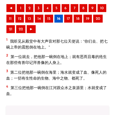
◄
1
2
3
4
5
6
7
8
9
10
11
12
13
14
15
16
17
18
19
20
21
22
►
1
我听见从殿堂中有大声音对那七位天使说：“你们去、把七
碗上帝的震怒倒在地上。”
2
第一位就去，把他那一碗倒在地上；就有恶而且毒的疮生
在那些有兽印记拜兽像的人身上。
3
第二位把他那一碗倒在海里；海水就变成了血、像死人的
血；一切有生性命的生物、海中之物、都死了。
4
第三位把他那一碗倒在江河跟众水之泉源里；水就变成了
血。