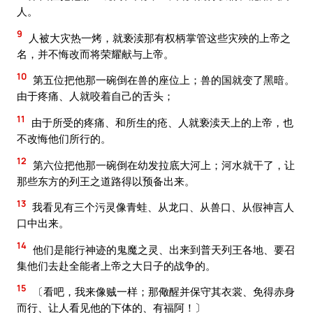
人。
9
人被大灾热一烤，就亵渎那有权柄掌管这些灾殃的上帝之
名，并不悔改而将荣耀献与上帝。
10
第五位把他那一碗倒在兽的座位上；兽的国就变了黑暗。
由于疼痛、人就咬着自己的舌头；
11
由于所受的疼痛、和所生的疮、人就亵渎天上的上帝，也
不改悔他们所行的。
12
第六位把他那一碗倒在幼发拉底大河上；河水就干了，让
那些东方的列王之道路得以预备出来。
13
我看见有三个污灵像青蛙、从龙口、从兽口、从假神言人
口中出来。
14
他们是能行神迹的鬼魔之灵、出来到普天列王各地、要召
集他们去赴全能者上帝之大日子的战争的。
15
〔看吧，我来像贼一样；那儆醒并保守其衣裳、免得赤身
而行、让人看见他的下体的、有福阿！〕