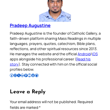
Pradeep Augustine
Pradeep Augustine is the founder of Catholic Gallery, a
faith-driven platform sharing Mass Readings in multiple
languages, prayers, quotes, catechism, Bible plans,
reflections, and other spiritual resources since 2013.
He manages the website and the official
Android
/
iOS
apps alongside his professional career (
Read his
story
). Stay connected with him on the official social
profiles below.
Follow Pradeep on Facebook
Follow Pradeep on Instagram
Follow Pradeep on X
Follow Pradeep on LinkedIn
Follow Pradeep on Pinterest
Subscribe to Pradeep’s Youtube Channel
Follow Pradeep on WordPress
Follow Pradeep on GitHub
Leave a Reply
Your email address will not be published.
Required
fields are marked
*