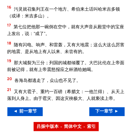
16
污灵就召集列王在一个地方、希伯来土话叫哈米吉多顿
（或译：米吉多山）。
17
第七位把他那一碗倒在空中，就有大声音从殿堂中的宝座
上发出，说：“成了”。
18
随有闪电、响声、和雷轰，又有大地震；这么大这么厉害
的地震、是从地上有人以来、未尝有的。
19
那大城裂为三分；列国的城都倾覆了。大巴比伦在上帝面
前被记得，就有上帝震怒报应之杯酒给她喝。
20
各海岛都逃走了，众山也不见了。
21
又有大雹子、重约一百磅（希腊文：一他兰得）、从天上
落到人身上。由于雹灾、因这灾殃极大、人就亵渎上帝。
◄ 前一章节
下一章节 ►
吕振中版本 – 简体中文 – 索引