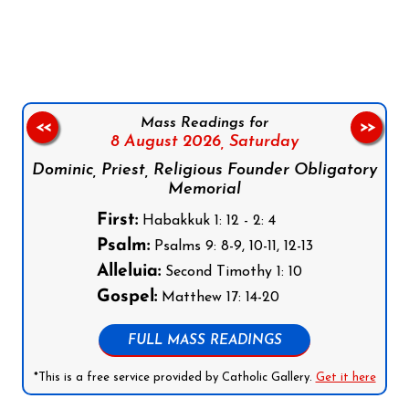
Follow us on Facebook
Follow us on Instagram
Follow us on X
Subscribe to our YouTube Channel
Follow us on WhatsApp
Mass Readings for
<<
>>
8 August 2026,
Saturday
Dominic, Priest, Religious Founder Obligatory
Memorial
First:
Habakkuk 1: 12 - 2: 4
Psalm:
Psalms 9: 8-9, 10-11, 12-13
Alleluia:
Second Timothy 1: 10
Gospel:
Matthew 17: 14-20
FULL MASS READINGS
*This is a free service provided by Catholic Gallery.
Get it here