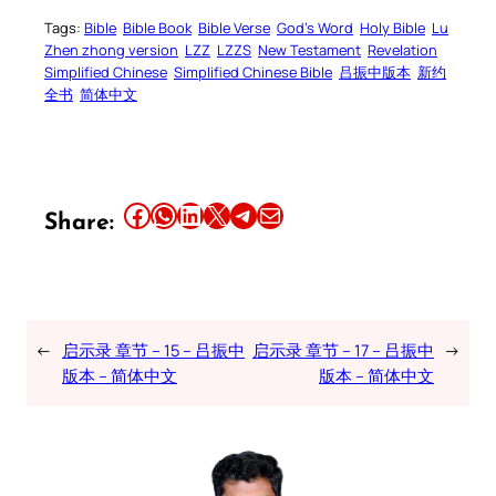
Tags:
Bible
Bible Book
Bible Verse
God’s Word
Holy Bible
Lu
Zhen zhong version
LZZ
LZZS
New Testament
Revelation
Simplified Chinese
Simplified Chinese Bible
吕振中版本
新约
全书
简体中文
Share this article on Facebook
Share this article on WhatsApp
Share this article on LinkedIn
Share this article on X
Share this article on Telegram
Email this Article
Share:
←
启示录 章节 – 15 – 吕振中
启示录 章节 – 17 – 吕振中
→
版本 – 简体中文
版本 – 简体中文