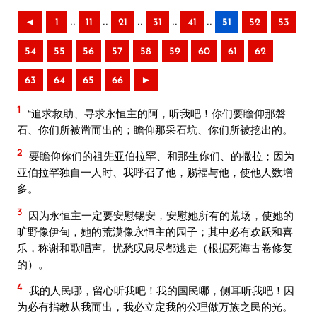
..
..
..
..
..
◄
1
11
21
31
41
51
52
53
54
55
56
57
58
59
60
61
62
63
64
65
66
►
1
“追求救助、寻求永恒主的阿，听我吧！你们要瞻仰那磐
石、你们所被凿而出的；瞻仰那采石坑、你们所被挖出的。
2
要瞻仰你们的祖先亚伯拉罕、和那生你们、的撒拉；因为
亚伯拉罕独自一人时、我呼召了他，赐福与他，使他人数增
多。
3
因为永恒主一定要安慰锡安，安慰她所有的荒场，使她的
旷野像伊甸，她的荒漠像永恒主的园子；其中必有欢跃和喜
乐，称谢和歌唱声。忧愁叹息尽都逃走（根据死海古卷修复
的）。
4
我的人民哪，留心听我吧！我的国民哪，侧耳听我吧！因
为必有指教从我而出，我必立定我的公理做万族之民的光。