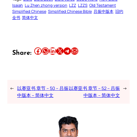
Isaiah
Lu Zhen zhong version
LZZ
LZZS
Old Testament
Simplified Chinese
Simplified Chinese Bible
吕振中版本
旧约
全书
简体中文
Share this article on Facebook
Share this article on WhatsApp
Share this article on LinkedIn
Share this article on X
Share this article on Telegram
Email this Article
Share:
←
以赛亚书 章节 – 50 – 吕振
以赛亚书 章节 – 52 – 吕振
→
中版本 – 简体中文
中版本 – 简体中文