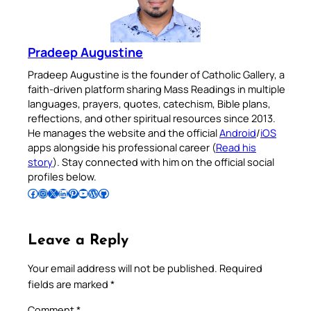
Pradeep Augustine
Pradeep Augustine is the founder of Catholic Gallery, a
faith-driven platform sharing Mass Readings in multiple
languages, prayers, quotes, catechism, Bible plans,
reflections, and other spiritual resources since 2013.
He manages the website and the official
Android
/
iOS
apps alongside his professional career (
Read his
story
). Stay connected with him on the official social
profiles below.
Follow Pradeep on Facebook
Follow Pradeep on Instagram
Follow Pradeep on X
Follow Pradeep on LinkedIn
Follow Pradeep on Pinterest
Subscribe to Pradeep’s Youtube Channel
Follow Pradeep on WordPress
Follow Pradeep on GitHub
Leave a Reply
Your email address will not be published.
Required
fields are marked
*
Comment
*