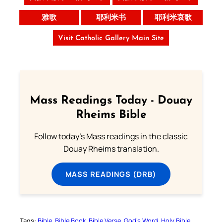
雅歌
耶利米书
耶利米哀歌
Visit Catholic Gallery Main Site
Mass Readings Today - Douay
Rheims Bible
Follow today's Mass readings in the classic
Douay Rheims translation.
MASS READINGS (DRB)
Tags:
Bible
Bible Book
Bible Verse
God’s Word
Holy Bible