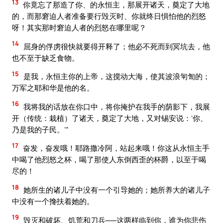
13
你竟忘了那造了你、的永恒主，那展开诸天，奠定了大地
的，而那窘迫人者准备要行毁灭时、你就终日惧怕他的烈怒
呀！其实那时窘迫人者的烈怒在哪里呢？
14
屈身的俘虏很快就要得开释了；他必不死而到冥坑去，他
也不至于缺乏食物。
15
是我，永恒主你的上帝，这搅动大海，使其波浪匉訇的；
万军之耶和华是他的名。
16
我将我的话放在你口中，将你掩护在我手的荫影下，我展
开（传统：栽植）了诸天，奠定了大地，又对锡安说：‘你、
乃是我的子民。’”
17
奋发，奋发哦！耶路撒冷阿，站起来哦！你这从永恒主手
中喝了他烈怒之杯，喝了那使人东倒西歪的杯爵，以至于喝
尽的！
18
她所生的诸儿子中没有一个引导她的；她所养大的诸儿子
中没有一个搀扶着她的。
19
毁灭和破坏、饥荒和刀兵──这两样临到你，谁为你悲伤