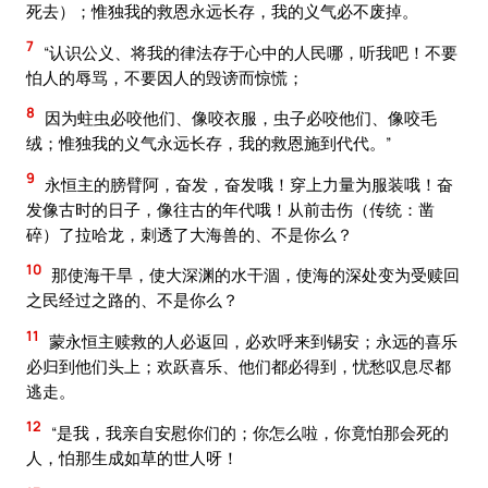
死去）；惟独我的救恩永远长存，我的义气必不废掉。
7
“认识公义、将我的律法存于心中的人民哪，听我吧！不要
怕人的辱骂，不要因人的毁谤而惊慌；
8
因为蛀虫必咬他们、像咬衣服，虫子必咬他们、像咬毛
绒；惟独我的义气永远长存，我的救恩施到代代。”
9
永恒主的膀臂阿，奋发，奋发哦！穿上力量为服装哦！奋
发像古时的日子，像往古的年代哦！从前击伤（传统：凿
碎）了拉哈龙，刺透了大海兽的、不是你么？
10
那使海干旱，使大深渊的水干涸，使海的深处变为受赎回
之民经过之路的、不是你么？
11
蒙永恒主赎救的人必返回，必欢呼来到锡安；永远的喜乐
必归到他们头上；欢跃喜乐、他们都必得到，忧愁叹息尽都
逃走。
12
“是我，我亲自安慰你们的；你怎么啦，你竟怕那会死的
人，怕那生成如草的世人呀！