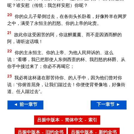
呢？谁安慰（传统：我怎样安慰）你呢？
20
你的众儿子晕倒过去，在各街头长卧着，好像羚羊在网罗
之中，满受了永恒主的烈怒、你的上帝的叱责。
21
故此你这受困苦的阿，你这醉薰薰、而不是因酒而醉的
阿，请听这话哦！
22
你的主永恒主、你的上帝、为他人民辩诉的、这么
说：“看哪，我已把那使人东倒西歪的杯、我烈怒的杯爵、从
你手中接过来了；你必不再喝它；
23
我必将这杯递在那苦待你、的人手中，因为他们曾对你
说：“你俯首屈身，让我们踹过去！你便使背脊像地，好像街
道、任人踹过去”。
◄ 前一章节
下一章节 ►
吕振中版本 – 简体中文 – 索引
吕振中版本 – 旧约全书
吕振中版本 – 新约全书