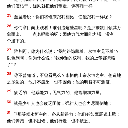
他们便枯干，旋风就把他们带走、像碎秸一样。
25
至圣者说：你们将谁来跟我相比，使他跟我一样呢？
26
你们举目向上观看！谁创造这些星呢？是那按数目领其万
象而出、一一点名呼唤的呀；因他力气大而能力强、没有一
个邋下的。
27
雅各阿，你为什么说：“我的路隐藏着、永恒主见不着”？
以色列阿，你为什么说：“我伸冤的权利、我的上帝都忽略
了”？
28
你不曾知道，不曾看见么？永恒的上帝永恒之主、创造地
之尽边的、他并不疲乏，也不困倦；他的明智不可测度。
29
疲乏的、他赐能力；无气力的、他给增加力量。
30
就是少年人也会疲乏困倦，强壮人也会力尽而倒地；
31
但那等候永恒主的、必从新得力；他们必如鹰展翅上腾；
他们奔跑，也不困倦，他们行走，也不疲乏。