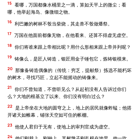
15
看哪，万国都像水桶里之一滴，算如天平上的微尘；看
哪，他举起海岛、像微细之物。
16
利巴嫩的树林不彀当柴烧，其走兽不彀做燔祭。
17
万国在他面前都像无物，在他看来、还算不得虚无虚空。
18
你们将谁来跟上帝相比呢？用什么形相来跟上帝并列呢？
19
铸像么，是匠人铸造，银匠用金子锤包它，炼铸银模来。
20
那豫备铸造偶像的（传统：穷乏，提献祭）拣选不能朽坏
的树木，寻找巧匠，立起不能摇动的铸像来。
21
你们不曾知道，不曾听见么？从起初没有人告诉过你们
么？大地的根基立了以来、你们没有明白过么？
22
是上帝坐在大地的圆穹之上，地上的居民就像蚱蜢；他搭
开诸天如帷幕，铺张天空如可住的帐棚。
23
他使人君归于无有，使地上的审判官成为虚空。
24
他们刚栽上，刚种上，其树墩子刚扎根在地里，他一吹，