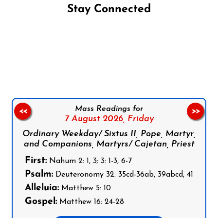
Stay Connected
Follow us on Facebook
Follow us on Instagram
Follow us on X
Subscribe to our YouTube Channel
Follow us on WhatsApp
Mass Readings for
<<
>>
7 August 2026,
Friday
Ordinary Weekday/ Sixtus II, Pope, Martyr,
and Companions, Martyrs/ Cajetan, Priest
First:
Nahum 2: 1, 3; 3: 1-3, 6-7
Psalm:
Deuteronomy 32: 35cd-36ab, 39abcd, 41
Alleluia:
Matthew 5: 10
Gospel:
Matthew 16: 24-28