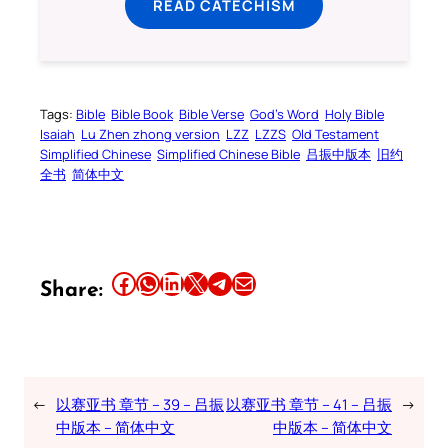
READ CATECHISM
Tags:
Bible
Bible Book
Bible Verse
God’s Word
Holy Bible
Isaiah
Lu Zhen zhong version
LZZ
LZZS
Old Testament
Simplified Chinese
Simplified Chinese Bible
吕振中版本
旧约
全书
简体中文
Share this article on Facebook
Share this article on WhatsApp
Share this article on LinkedIn
Share this article on X
Share this article on Telegram
Email this Article
Share:
←
以赛亚书 章节 – 39 – 吕振
以赛亚书 章节 – 41 – 吕振
→
中版本 – 简体中文
中版本 – 简体中文