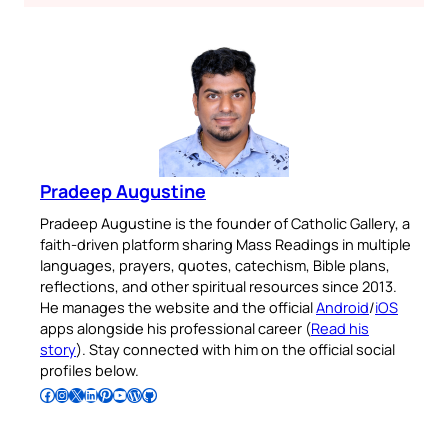
Pradeep Augustine
Pradeep Augustine is the founder of Catholic Gallery, a
faith-driven platform sharing Mass Readings in multiple
languages, prayers, quotes, catechism, Bible plans,
reflections, and other spiritual resources since 2013.
He manages the website and the official
Android
/
iOS
apps alongside his professional career (
Read his
story
). Stay connected with him on the official social
profiles below.
Follow Pradeep on Facebook
Follow Pradeep on Instagram
Follow Pradeep on X
Follow Pradeep on LinkedIn
Follow Pradeep on Pinterest
Subscribe to Pradeep’s Youtube Channel
Follow Pradeep on WordPress
Follow Pradeep on GitHub