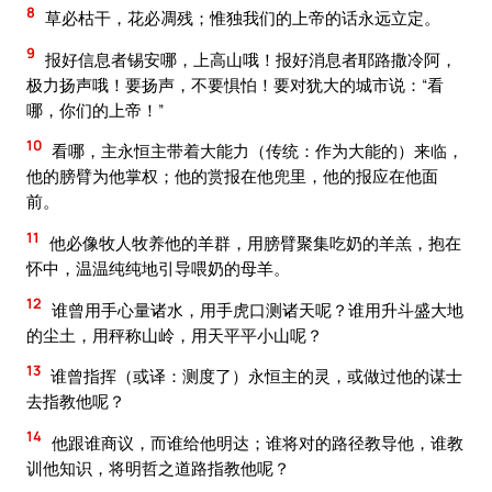
8
草必枯干，花必凋残；惟独我们的上帝的话永远立定。
9
报好信息者锡安哪，上高山哦！报好消息者耶路撒冷阿，
极力扬声哦！要扬声，不要惧怕！要对犹大的城市说：“看
哪，你们的上帝！”
10
看哪，主永恒主带着大能力（传统：作为大能的）来临，
他的膀臂为他掌权；他的赏报在他兜里，他的报应在他面
前。
11
他必像牧人牧养他的羊群，用膀臂聚集吃奶的羊羔，抱在
怀中，温温纯纯地引导喂奶的母羊。
12
谁曾用手心量诸水，用手虎口测诸天呢？谁用升斗盛大地
的尘土，用秤称山岭，用天平平小山呢？
13
谁曾指挥（或译：测度了）永恒主的灵，或做过他的谋士
去指教他呢？
14
他跟谁商议，而谁给他明达；谁将对的路径教导他，谁教
训他知识，将明哲之道路指教他呢？