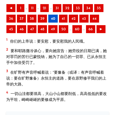
..
..
..
◄
1
11
21
31
32
33
34
35
36
37
38
39
40
41
42
43
44
..
..
45
46
47
48
49
50
60
66
►
1
你们的上帝说：要安慰，要安慰我的人民哦。
2
要和耶路撒冷谈心，要向她宣告：她劳役的日期已满，她
对罪罚的苦行已蒙悦纳，她为了自己的一切罪、已从永恒主
手中加倍受罚了。
3
在旷野有声音呼喊着说：“要豫备（或译：有声音呼喊着
说：要在旷野豫备）永恒主的道路，要在原野修平我们的上
帝的大路。
4
一切山洼都要填高，大山小山都要削低，高高低低的要改
为平坦，崎崎岖岖的要修成为平原。