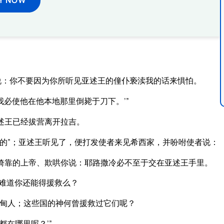
说：你不要因为你所听见亚述王的僮仆亵渎我的话来惧怕。
必使他在他本地那里倒毙于刀下。’”
述王已经拔营离开拉吉。
的”；亚述王听见了，便打发使者来见希西家，并吩咐使者说：
所倚靠的上帝、欺哄你说：耶路撒冷必不至于交在亚述王手里。
难道你还能得援救么？
甸人；这些国的神何曾援救过它们呢？
在哪里呢？’”