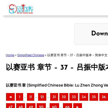
Skip
to
content
Down
Home
»
Simplified Chinese
»
以赛亚书 章节 – 37 – 吕振中版本 – 简体中文
以赛亚书 章节 – 37 – 吕振中版
以赛亚书 章 (Simplified Chinese Bible: Lu Zhen Zhong Ve
..
..
..
◄
1
11
21
31
32
33
34
35
36
..
..
47
48
49
50
60
66
►