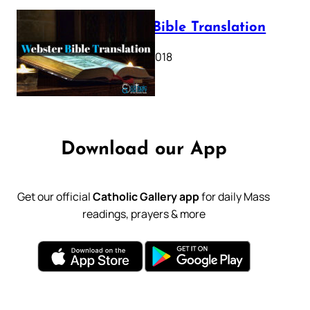
Webster Bible Translation
October 11, 2018
Download our App
Get our official
Catholic Gallery app
for daily Mass
readings, prayers & more