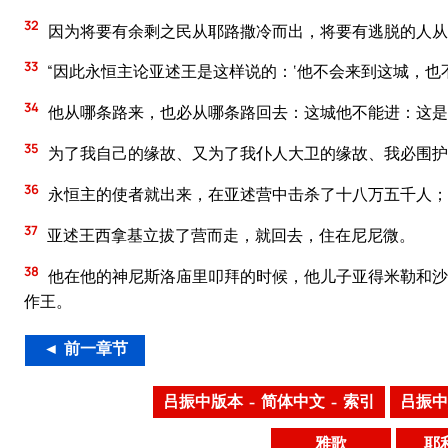
32
因为将要有余剩之民从耶路撒冷而出，将要有逃脱的人从
33
“因此永恒主论亚述王是这样说的：‘他不会来到这城，
34
他从哪条路来，也必从哪条路回去：这城他不能进：这是
35
为了我自己的缘故、又为了我仆人大卫的缘故、我必围护
36
永恒主的使者就出来，在亚述营中击杀了十八万五千人；
37
亚述王西拿基立拔了营而走，就回去，住在尼尼微。
38
他在他的神尼斯洛庙里叩拜的时候，他儿子亚得米勒和沙
作王。
◄ 前一章节
吕振中版本 – 简体中文 – 索引
吕振中
雅歌
耶