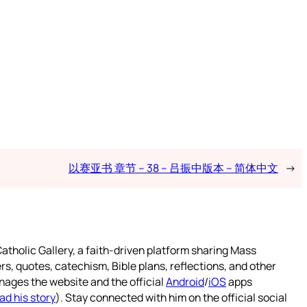
以赛亚书 章节 – 38 – 吕振中版本 – 简体中文
→
atholic Gallery, a faith-driven platform sharing Mass
rs, quotes, catechism, Bible plans, reflections, and other
nages the website and the official
Android
/
iOS
apps
ad his story
). Stay connected with him on the official social