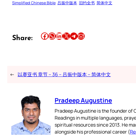
Simplified Chinese Bible
吕振中版本
旧约全书
简体中文
Share this article on Facebook
Share this article on WhatsApp
Share this article on LinkedIn
Share this article on X
Share this article on Telegram
Email this Article
Share:
←
以赛亚书 章节 – 36 – 吕振中版本 – 简体中文
Pradeep Augustine
Pradeep Augustine is the founder of C
Readings in multiple languages, praye
spiritual resources since 2013. He ma
alongside his professional career (
Re