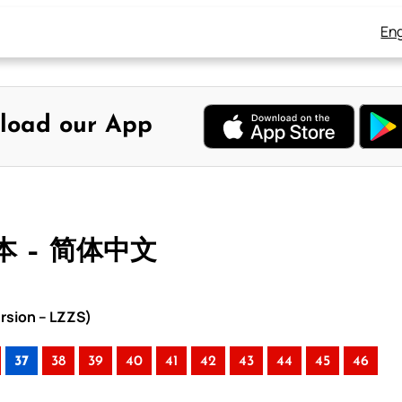
Eng
load our App
本 – 简体中文
rsion – LZZS)
37
38
39
40
41
42
43
44
45
46