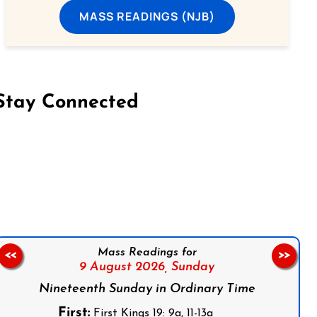
MASS READINGS (NJB)
Stay Connected
on Facebook
Follow us on Instagram
Follow us on X
Subscribe to our YouTube Channel
Follow us on WhatsApp
Mass Readings for
<<
>>
9 August 2026,
Sunday
Nineteenth Sunday in Ordinary Time
First:
First Kings 19: 9a, 11-13a