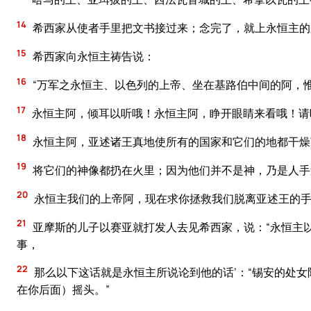
14
希西家从使者手里把文书接过来；念完了，就上永恒主的
15
希西家向永恒主祷告说：
16
“万军之永恒主、以色列的上帝、坐在基路伯中间的阿，
17
永恒主阿，倾耳以听哦！永恒主阿，睁开眼睛来看哦！请
18
永恒主阿，亚述诸王真地使所有的国家和它们的地都干燥
19
将它们的神像都扔在火里；因为他们并不是神，乃是人手
20
永恒主我们的上帝阿，现在求你拯救我们脱离亚述王的手
21
亚摩斯的儿子以赛亚就打发人去见希西家，说：“永恒主
事，
22
那么以下这话就是永恒主所说论到他的话’：“锡安的处
在你后面）摇头。”