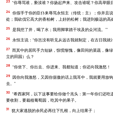
23
“你辱骂谁，亵渎谁？你扬起声来、攻击谁呢？你高举眼
24
你假手于你的臣仆来辱骂永恒主（传统：主）；你并且说
处；我砍伐它高大的香柏树，上好的松树；我进到极远的高
25
是我挖了井，喝了水；我用脚掌踏干埃及的众河流。’”
26
永恒主说：“你岂没有听见从远古我就制定，在古日我就
27
而其中的居民手力短缺，惊慌惭愧，像田间的菜蔬，像绿
立的田园）么？
28
“你坐下、你出去、你进来、我都知道；你还向我激怒！
29
因你向我激怒，又因你倨傲的话上我耳中，我就要用放钩
去。”
30
“希西家阿，以下这事要给你做个兆头：第一年你们还吃
要收割，要栽植葡萄园，吃其中的果子。
31
犹大家逃脱的余民必再往下扎根，向上结果子；