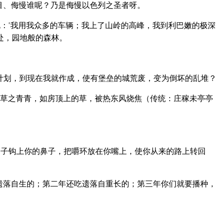
目、侮慢谁呢？乃是侮慢以色列之圣者呀。
：‘我用我众多的车辆；我上了山岭的高峰，我到利巴嫩的极深
处，园地般的森林。
计划，到现在我就作成，使有堡垒的城荒废，变为倒坏的乱堆？
草之青青，如房顶上的草，被热东风烧焦（传统：庄稼未亭亭
子钩上你的鼻子，把嚼环放在你嘴上，使你从来的路上转回
遗落自生的；第二年还吃遗落自重长的；第三年你们就要播种，