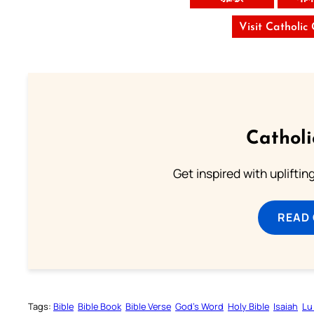
Visit Catholic
Cathol
Get inspired with uplifti
READ
Tags:
Bible
Bible Book
Bible Verse
God’s Word
Holy Bible
Isaiah
Lu