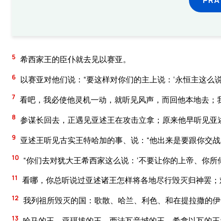
5
希西家王的臣仆就去见以赛亚。
6
以赛亚对他们说：“要这样对你们的主上说：‘永恒主这么
7
看吧，我必使他灵机一动，就听见风声，而回他本地去；我
8
参谋长回去，正遇见亚述王在攻击立拿；原来他早听见亚
9
亚述王听见古实王特哈加的事、说：“他出来是要跟你交战
10
“你们去对犹大王希西家这么说：‘不要让你的上帝、你
11
看哪，你总听说过亚述诸王怎样将各地尽行毁灭归神罢；
12
我列祖所毁灭的国：歌散、哈兰、利色、和在提拉撒的伊
13
哈马的王、亚珥拔的王、西法瓦音城的王、希拿以瓦的王都