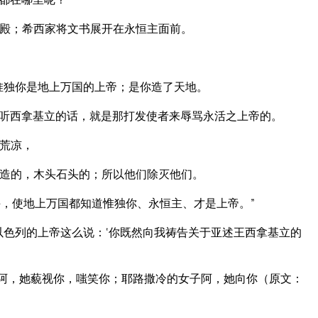
殿；希西家将文书展开在永恒主面前。
惟独你是地上万国的上帝；是你造了天地。
听西拿基立的话，就是那打发使者来辱骂永活之上帝的。
荒凉，
造的，木头石头的；所以他们除灭他们。
，使地上万国都知道惟独你、永恒主、才是上帝。”
以色列的上帝这么说：‘你既然向我祷告关于亚述王西拿基立的
女阿，她藐视你，嗤笑你；耶路撒冷的女子阿，她向你（原文：