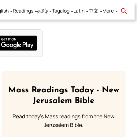
lish
Readings
தமிழ்
Tagalog
Latin
中文
More
Mass Readings Today - New
Jerusalem Bible
Read today's Mass readings from the New
Jerusalem Bible.