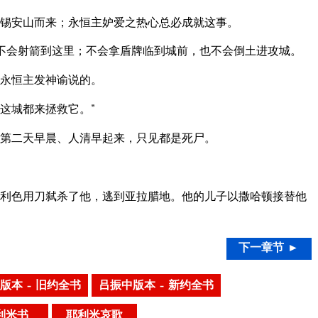
锡安山而来；永恒主妒爱之热心总必成就这事。
也不会射箭到这里；不会拿盾牌临到城前，也不会倒土进攻城。
永恒主发神谕说的。
这城都来拯救它。”
第二天早晨、人清早起来，只见都是死尸。
利色用刀弑杀了他，逃到亚拉腊地。他的儿子以撒哈顿接替他
下一章节 ►
版本 – 旧约全书
吕振中版本 – 新约全书
利米书
耶利米哀歌