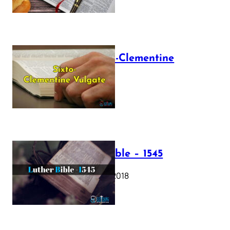
The Sixto-Clementine
Vulgate
July 12, 2025
Luther Bible – 1545
October 17, 2018