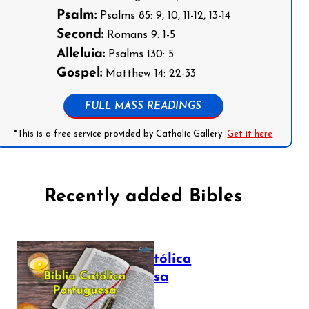
Psalm:
Psalms 85: 9, 10, 11-12, 13-14
Second:
Romans 9: 1-5
Alleluia:
Psalms 130: 5
Gospel:
Matthew 14: 22-33
FULL MASS READINGS
*This is a free service provided by Catholic Gallery.
Get it here
Recently added Bibles
Bíblia Católica
Portuguesa
July 16, 2025