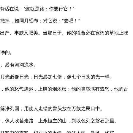
有话在说：“这就是路：你要行它！”
撒掉，如同月经布；对它说：“去吧！”
出产、丰腴又肥美。当那日子、你的牲畜必在宽阔的草地上吃
扬净的。
上、必有河沟流水。
月光必像日光，日光必加七倍，像七个日头的光一样。
，他的怒气烧起，上腾的烟浓密；他的嘴唇满有盛怒，他的舌
筛净列国；用使人走错的辔头放在万族之民口中。
，像人吹笛走路，上永恒主的山，到以色列之磐石那里。
忿怒中的震怒、和吞灭的火焰、倾盆大雨、暴风、冰雹。