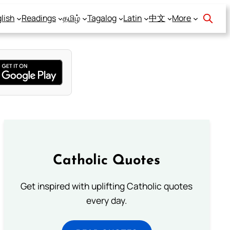
lish
Readings
தமிழ்
Tagalog
Latin
中文
More
Catholic Quotes
Get inspired with uplifting Catholic quotes
every day.