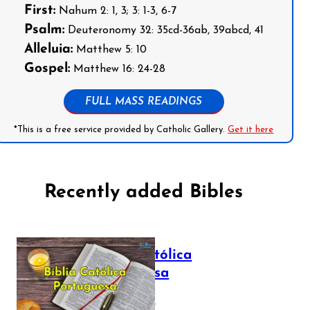
First:
Nahum 2: 1, 3; 3: 1-3, 6-7
Psalm:
Deuteronomy 32: 35cd-36ab, 39abcd, 41
Alleluia:
Matthew 5: 10
Gospel:
Matthew 16: 24-28
FULL MASS READINGS
*This is a free service provided by Catholic Gallery.
Get it here
Recently added Bibles
Bíblia Católica
Portuguesa
July 16, 2025