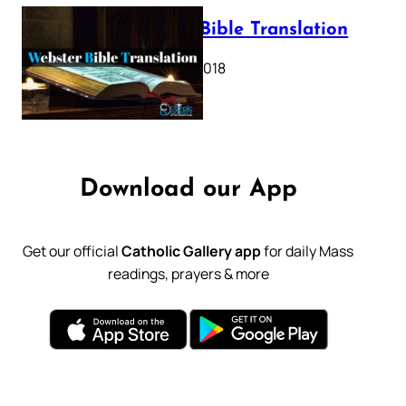
Webster Bible Translation
October 11, 2018
Download our App
Get our official
Catholic Gallery app
for daily Mass
readings, prayers & more