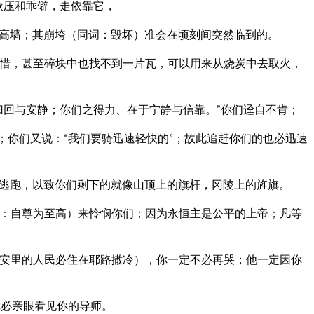
欺压和乖僻，走依靠它，
高墙；其崩垮（同词：毁坏）准会在顷刻间突然临到的。
惜，甚至碎块中也找不到一片瓦，可以用来从烧炭中去取火，
归回与安静；你们之得力、在于宁静与信靠。”你们迳自不肯；
；你们又说：“我们要骑迅速轻快的”；故此追赶你们的也必迅速
逃跑，以致你们剩下的就像山顶上的旗杆，冈陵上的旌旗。
：自尊为至高）来怜悯你们；因为永恒主是公平的上帝；凡等
安里的人民必住在耶路撒冷），你一定不必再哭；他一定因你
你必亲眼看见你的导师。