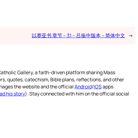
以赛亚书 章节 – 31 – 吕振中版本 – 简体中文
→
atholic Gallery, a faith-driven platform sharing Mass
rs, quotes, catechism, Bible plans, reflections, and other
nages the website and the official
Android
/
iOS
apps
ad his story
). Stay connected with him on the official social