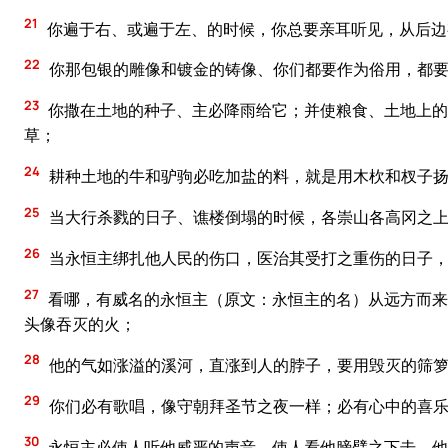
21
你遍于右、或遍于左、的时候，你总要亲耳听见，从后边
22
你那包银的雕像和镀金的铸像、你们都要作为俗用，都要
23
你撒在土地的种子、主必降雨给它；并使粮食、土地上的
草；
24
耕种土地的牛和驴驹必吃加盐的料，就是用木杴和杈子
25
当大行杀戮的日子、谯楼倒塌的时候，各崇山各高冈之
26
当永恒主绑扎他人民的伤口，医治其受打之重伤的日子，
27
看哪，有威名的永恒主（原文：永恒主的名）从远方而来
头像吞灭的火；
28
他的气如涨溢的溪河，直涨到人的脖子，要用毁灭的筛箩
29
你们必有歌唱，像守朝拜圣节之夜一样；必有心中的喜乐
30
永恒主必使人听他威严的声音，使人看他膀臂之下击，他