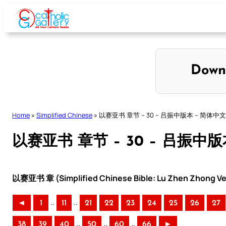
Skip
to
content
Down
Home
»
Simplified Chinese
»
以赛亚书 章节 – 30 – 吕振中版本 – 简体中文
以赛亚书 章节 – 30 – 吕振中
以赛亚书 章 (Simplified Chinese Bible: Lu Zhen Zhong Ve
..
..
◄
1
11
21
22
23
24
25
26
27
..
..
..
38
39
40
50
60
66
►