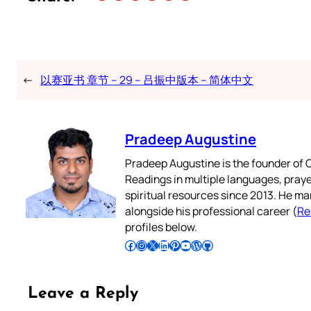
←
以赛亚书 章节 – 29 – 吕振中版本 – 简体中文
Pradeep Augustine
Pradeep Augustine is the founder of C
Readings in multiple languages, praye
spiritual resources since 2013. He ma
alongside his professional career (
Re
profiles below.
Follow Pradeep on Facebook
Follow Pradeep on Instagram
Follow Pradeep on X
Follow Pradeep on LinkedIn
Follow Pradeep on Pinterest
Subscribe to Pradeep’s Youtube Channel
Follow Pradeep on WordPress
Follow Pradeep on GitHub
Leave a Reply