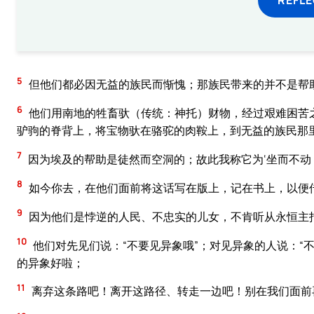
5
但他们都必因无益的族民而惭愧；那族民带来的并不是帮
6
他们用南地的牲畜驮（传统：神托）财物，经过艰难困苦
驴驹的脊背上，将宝物驮在骆驼的肉鞍上，到无益的族民那
7
因为埃及的帮助是徒然而空洞的；故此我称它为‘坐而不动
8
如今你去，在他们面前将这话写在版上，记在书上，以便
9
因为他们是悖逆的人民、不忠实的儿女，不肯听从永恒主
10
他们对先见们说：“不要见异象哦”；对见异象的人说：“
的异象好啦；
11
离弃这条路吧！离开这路径、转走一边吧！别在我们面前