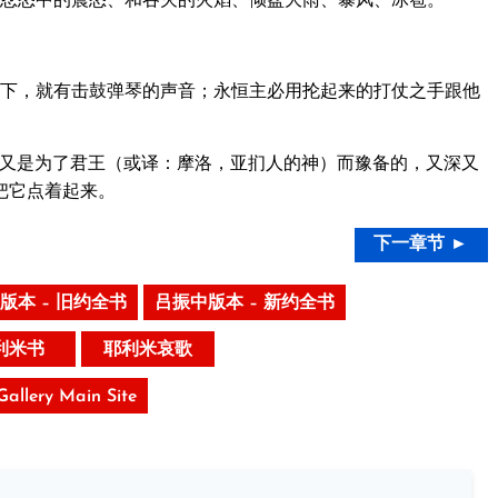
下，就有击鼓弹琴的声音；永恒主必用抡起来的打仗之手跟他
又是为了君王（或译：摩洛，亚扪人的神）而豫备的，又深又
把它点着起来。
下一章节 ►
版本 – 旧约全书
吕振中版本 – 新约全书
利米书
耶利米哀歌
 Gallery Main Site