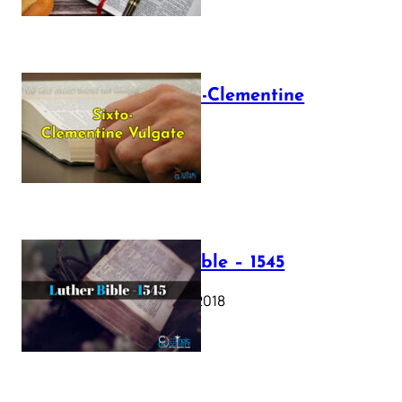
The Sixto-Clementine
Vulgate
July 12, 2025
Luther Bible – 1545
October 17, 2018