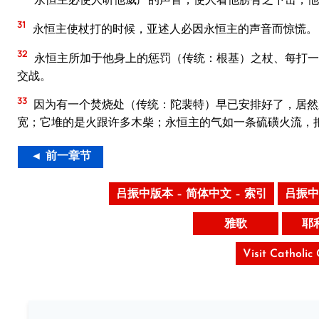
31
永恒主使杖打的时候，亚述人必因永恒主的声音而惊慌。
32
永恒主所加于他身上的惩罚（传统：根基）之杖、每打一
交战。
33
因为有一个焚烧处（传统：陀裴特）早已安排好了，居然
宽；它堆的是火跟许多木柴；永恒主的气如一条硫磺火流，
◄ 前一章节
吕振中版本 – 简体中文 – 索引
吕振中
雅歌
耶
Visit Catholic