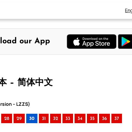
Eng
load our App
版本 – 简体中文
rsion – LZZS)
28
29
30
31
32
33
34
35
36
37