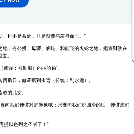
助，也不是益处，只是惭愧与羞辱而已。”
之地，有公狮、母狮、蝮蛇、和能飞的火蛇之地，把资财驮在
里去。
（或译：被制服）的拉哈伯’。
传留后日，做证据到永远（传统：到永远）。
指教的儿女。
不要向我们传讲对的异象哦；只要向我们说圆滑的话，传讲虚幻
再提以色列之圣者了！”