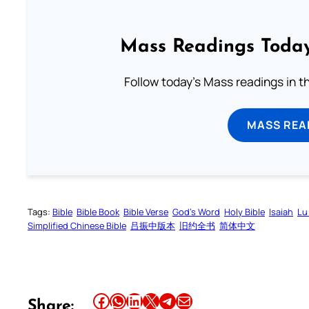
Mass Readings Today
Follow today's Mass readings in t
MASS REA
Tags:
Bible
Bible Book
Bible Verse
God’s Word
Holy Bible
Isaiah
Lu
Simplified Chinese Bible
吕振中版本
旧约全书
简体中文
Share this article on Facebook
Share this article on WhatsApp
Share this article on LinkedIn
Share this article on X
Share this article on Telegram
Email this Article
Share: