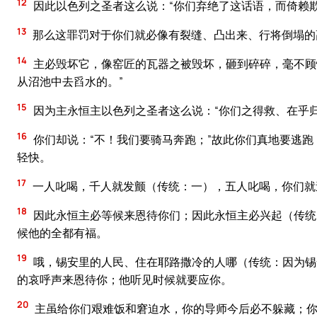
12
因此以色列之圣者这么说：“你们弃绝了这话语，而倚赖
13
那么这罪罚对于你们就必像有裂缝、凸出来、行将倒塌的
14
主必毁坏它，像窑匠的瓦器之被毁坏，砸到碎碎，毫不顾
从沼池中去舀水的。”
15
因为主永恒主以色列之圣者这么说：“你们之得救、在乎
16
你们却说：“不！我们要骑马奔跑；”故此你们真地要逃跑
轻快。
17
一人叱喝，千人就发颤（传统：一），五人叱喝，你们就
18
因此永恒主必等候来恩待你们；因此永恒主必兴起（传统
候他的全都有福。
19
哦，锡安里的人民、住在耶路撒冷的人哪（传统：因为锡
的哀呼声来恩待你；他听见时候就要应你。
20
主虽给你们艰难饭和窘迫水，你的导师今后必不躲藏；