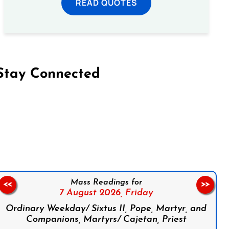
READ QUOTES
Stay Connected
on Facebook
Follow us on Instagram
Follow us on X
Subscribe to our YouTube Channel
Follow us on WhatsApp
Mass Readings for
<<
>>
7 August 2026,
Friday
Ordinary Weekday/ Sixtus II, Pope, Martyr, and
Companions, Martyrs/ Cajetan, Priest