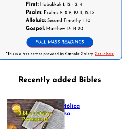
First:
Habakkuk 1: 12 - 2: 4
Psalm:
Psalms 9: 8-9, 10-11, 12-13
Alleluia:
Second Timothy 1: 10
Gospel:
Matthew 17: 14-20
FULL MASS READINGS
*This is a free service provided by Catholic Gallery.
Get it here
Recently added Bibles
Bíblia Católica
Portuguesa
July 16, 2025