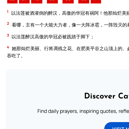
1
以法莲被酒灌倒的醉汉，高傲的华冠有祸阿！他那灿烂美
2
看哪，主有一个大能大力者，像一大阵冰雹，一阵毁灭的
3
以法莲醉汉高傲的华冠必被践踏于脚下；
4
她那灿烂美丽、行将凋残之花、在肥美平谷之山顶上的、
吞吃了。
Discover Ca
Find daily prayers, inspiring quotes, ref
VISIT 