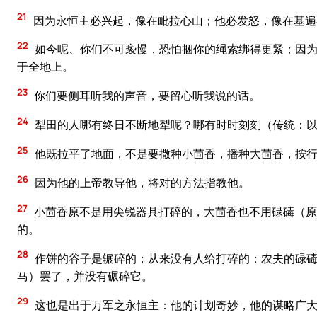
21
因为永恒主必兴起，像在毗拉心山；他必发怒，像在基遍
22
如今呢、你们不可亵慢，恐怕捆你的绳索绑得更紧；因为
于全地上。
23
你们要侧耳听我的声音，要留心听我说的话。
24
犁田的人哪有终日不断地犁呢？哪有时时刻刻（传统：
25
他既拉平了地面，不是要撒种小茴香，播种大茴香，按行
26
因为他的上帝教导他，将对的方法指教他。
27
小茴香原不是用尖锐器具打碎的，大茴香也不用碌碡（原
的。
28
作饼的谷子是辗碎的；从来没有人给打碎的：农夫的碌碡
马）罢了，并没有碾碎它。
29
这也是出于万军之永恒主：他的计划奇妙，他的谋略广