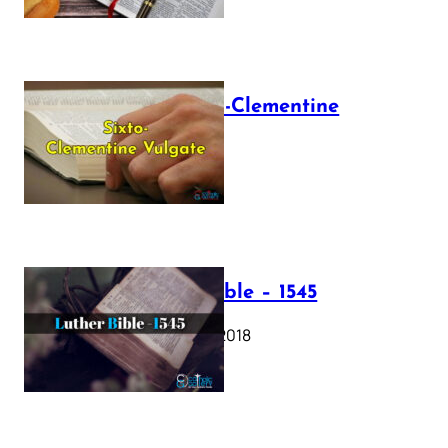
The Sixto-Clementine
Vulgate
July 12, 2025
Luther Bible – 1545
October 17, 2018