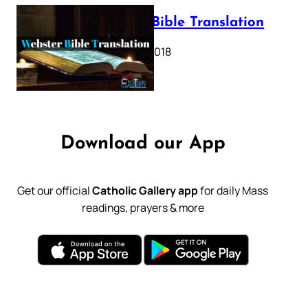
Webster Bible Translation
October 11, 2018
Download our App
Get our official
Catholic Gallery app
for daily Mass
readings, prayers & more