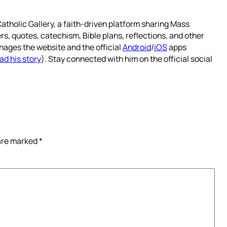
atholic Gallery, a faith-driven platform sharing Mass
rs, quotes, catechism, Bible plans, reflections, and other
nages the website and the official
Android
/
iOS
apps
ad his story
). Stay connected with him on the official social
 are marked
*