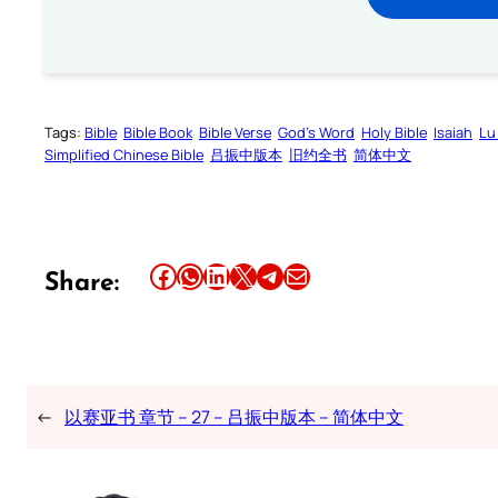
Tags:
Bible
Bible Book
Bible Verse
God’s Word
Holy Bible
Isaiah
Lu
Simplified Chinese Bible
吕振中版本
旧约全书
简体中文
Share this article on Facebook
Share this article on WhatsApp
Share this article on LinkedIn
Share this article on X
Share this article on Telegram
Email this Article
Share:
←
以赛亚书 章节 – 27 – 吕振中版本 – 简体中文