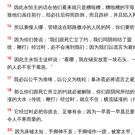
13
因此永恒主的话在他们看来就只是糟啦糟，糟啦糟的字母
致他们虽往前行，却必往后仰而跌倒，而且跌碎，并且陷入
14
所以亵慢人哪，管辖这在耶路撒冷的人民的阿，你们要听
15
因为你们曾说：“我们跟死亡立了约，我们同阴间结了盟
统：鞭打）经过时，必不会淹到我们；因为我们以谎言为避
16
因此主永恒主这样说：“看哪，我在锡安放置一块石头、
的人必不至于着急。”
17
我必以公平为准绳，以公义为线铊；暴冰雹必将谎言之避
18
那么你们跟死亡所立的约就必被解除，你们跟阴间所结的
涨的大水（传统：鞭打）经过时，就立不住；横流猛涨的（
19
它经过时必把你抓去、足够有余；因为一早晨一早晨总要
令人不寒而栗的。
20
因为床铺太短，手脚伸不直；手脚缩作一团，被窝太窄