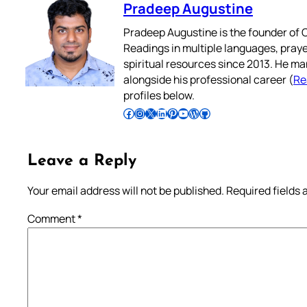
Pradeep Augustine
Pradeep Augustine is the founder of C
Readings in multiple languages, praye
spiritual resources since 2013. He ma
alongside his professional career (
Re
profiles below.
Follow Pradeep on Facebook
Follow Pradeep on Instagram
Follow Pradeep on X
Follow Pradeep on LinkedIn
Follow Pradeep on Pinterest
Subscribe to Pradeep’s Youtube Channel
Follow Pradeep on WordPress
Follow Pradeep on GitHub
Leave a Reply
Your email address will not be published.
Required fields
Comment
*