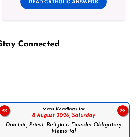
READ CATHOLIC ANSWERS
Stay Connected
on Facebook
Follow us on Instagram
Follow us on X
Subscribe to our YouTube Channel
Follow us on WhatsApp
Mass Readings for
<<
>>
8 August 2026,
Saturday
Dominic, Priest, Religious Founder Obligatory
Memorial