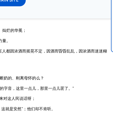
、灿烂的华冕；
力量。
言人都因浓酒而摇晃不定，因酒而昏昏乱乱，因浓酒而迷迷糊
刚断奶的、刚离母怀的么？
的字音，这里一点儿，那里一点儿罢了。”
来对这人民说话呀；
：这就是安然”；他们却不肯听。