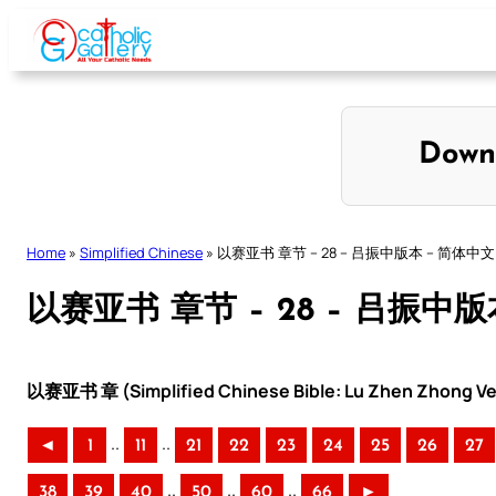
Skip
to
content
Down
Home
»
Simplified Chinese
»
以赛亚书 章节 – 28 – 吕振中版本 – 简体中文
以赛亚书 章节 – 28 – 吕振中版
以赛亚书 章 (Simplified Chinese Bible: Lu Zhen Zhong Ve
..
..
◄
1
11
21
22
23
24
25
26
27
..
..
..
38
39
40
50
60
66
►