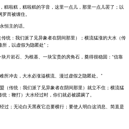
，糕啦糕，糕啦糕的字音，这里一点儿，那里一点儿罢了；以
网罗而被缠住。
永恒主的话。
（传统：我们派了见异象者在阴间那里）；横流猛涨的大水（传
难所，以虚假为隐匿处”；
一块片岩石、为根基、一块宝贵的房角石，奠得很稳固：“信靠
难所冲去，大水必涨溢横流、漫过虚假之隐匿处。”
盟（传统：我们派了见异象者在阴间那里）就立不住；横流猛
传统：鞭打）大水经过时，你们就必被蹂躏了。
经过；无论白天黑夜它总要横行；要使人明白这消息、简直是
。