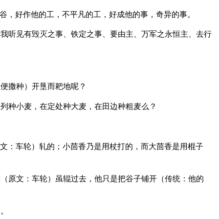
谷，好作他的工，不平凡的工，好成他的事，奇异的事。
我听见有毁灭之事、铁定之事、要由主、万军之永恒主、去行
以便撒种）开垦而耙地呢？
列种小麦，在定处种大麦，在田边种粗麦么？
文：车轮）轧的；小茴香乃是用杖打的，而大茴香是用棍子
（原文：车轮）虽辊过去，他只是把谷子铺开（传统：他的
大。