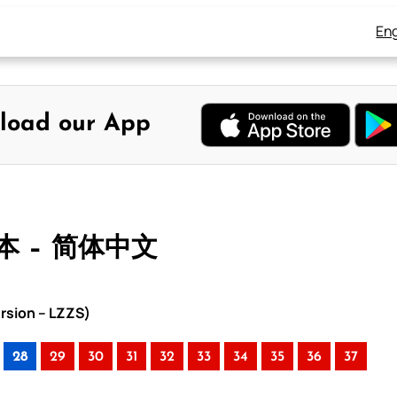
Eng
load our App
本 – 简体中文
rsion – LZZS)
28
29
30
31
32
33
34
35
36
37