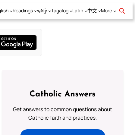
lish
Readings
தமிழ்
Tagalog
Latin
中文
More
Catholic Answers
Get answers to common questions about
Catholic faith and practices.