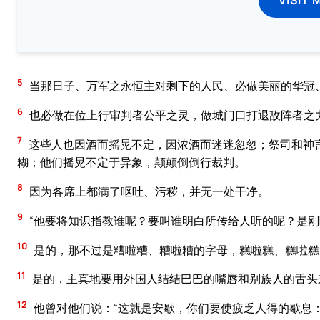
5
当那日子、万军之永恒主对剩下的人民、必做美丽的华冠
6
也必做在位上行审判者公平之灵，做城门口打退敌阵者之
7
这些人也因酒而摇晃不定，因浓酒而迷迷忽忽；祭司和神
糊；他们摇晃不定于异象，颠颠倒倒行裁判。
8
因为各席上都满了呕吐、污秽，并无一处干净。
9
“他要将知识指教谁呢？要叫谁明白所传给人听的呢？是
10
是的，那不过是糟啦糟、糟啦糟的字母，糕啦糕、糕啦糕
11
是的，主真地要用外国人结结巴巴的嘴唇和别族人的舌头
12
他曾对他们说：“这就是安歇，你们要使疲乏人得的歇息