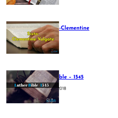
The Sixto-Clementine
Vulgate
July 12, 2025
Luther Bible – 1545
October 17, 2018