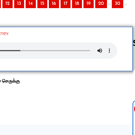
..
..
12
13
14
15
16
17
18
19
20
30
 copy.
Follow us 
் செருக்கு