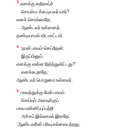
3
எனக்கு எதிராய்ச்
செயல்படக்கூடியவர் யார்?
எனச் சொல்லாதே;
ஆண்டவர் உன்னைத்
தண்டியாமல் விடமாட்டார்.
4
‘நான் பாவம் செய்தேன்;
இருப்பினும்,
எனக்கு என்ன நேர்ந்துவிட்டது?’
எனக்கூறாதே;
ஆண்டவர் பொறுமை உள்ளவர்.
5
பாவத்துக்கு மேல் பாவம்
செய்யும் அளவுக்குப்
பாவ மன்னிப்புப்பற்றி
அச்சம் இல்லாமல் இராதே.
‘ஆண்டவரின் பரிவு எல்லையற்றது;