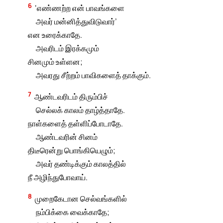
6
‘எண்ணற்ற என் பாவங்களை
அவர் மன்னித்துவிடுவார்’
என உரைக்காதே.
அவரிடம் இரக்கமும்
சினமும் உள்ளன;
அவரது சீற்றம் பாவிகளைத் தாக்கும்.
7
ஆண்டவரிடம் திரும்பிச்
செல்லக் காலம் தாழ்த்தாதே.
நாள்களைத் தள்ளிப்போடாதே.
ஆண்டவரின் சினம்
திடீரென்று பொங்கியெழும்;
அவர் தண்டிக்கும் காலத்தில்
நீ அழிந்துபோவாய்.
8
முறைகேடான செல்வங்களில்
நம்பிக்கை வைக்காதே;