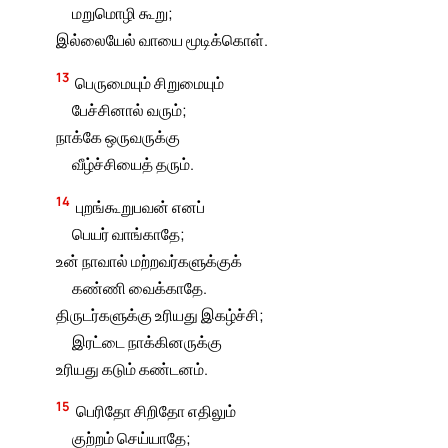
மறுமொழி கூறு;
இல்லையேல் வாயை மூடிக்கொள்.
13
பெருமையும் சிறுமையும்
பேச்சினால் வரும்;
நாக்கே ஒருவருக்கு
வீழ்ச்சியைத் தரும்.
14
புறங்கூறுபவன் எனப்
பெயர் வாங்காதே;
உன் நாவால் மற்றவர்களுக்குக்
கண்ணி வைக்காதே.
திருடர்களுக்கு உரியது இகழ்ச்சி;
இரட்டை நாக்கினருக்கு
உரியது கடும் கண்டனம்.
15
பெரிதோ சிறிதோ எதிலும்
குற்றம் செய்யாதே;