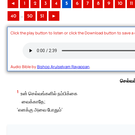
◄
1
2
3
4
5
6
7
8
9
10
11
..
40
50
51
►
Click the play button to listen or click the Download button to save a
Audio Bible by
Bishop Arulselvam Rayappan
.
செல்வச
1
உன் செல்வங்களில் நம்பிக்கை
வைக்காதே;
‘எனக்கு அவை போதும்’