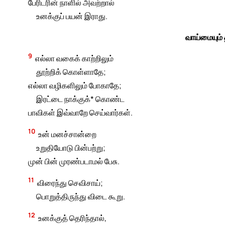
பேரிடரின் நாளில் அவற்றால்
உனக்குப் பயன் இராது.
வாய்மையும்
9
எல்லா வகைக் காற்றிலும்
தூற்றிக் கொள்ளாதே;
எல்லா வழிகளிலும் போகாதே;
இரட்டை நாக்குக்* கொண்ட
பாவிகள் இவ்வாறே செய்வார்கள்.
10
உன் மனச்சான்றை
உறுதியோடு பின்பற்று;
முன் பின் முரண்படாமல் பேசு.
11
விரைந்து செவிசாய்;
பொறுத்திருந்து விடை கூறு.
12
உனக்குத் தெரிந்தால்,