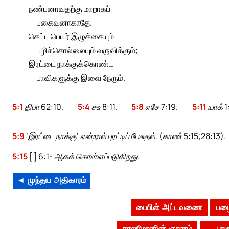
நண்பனாவதற்கு மாறாகப்
பகைவனாகாதே.
கெட்ட பெயர் இழுக்கையும்
பழிச்சொல்லையும் வருவிக்கும்;
இரட்டை நாக்குக்கொண்ட
பாவிகளுக்கு இவை நேரும்.
5:1
திபா 62:10.
5:4
சஉ 8:11.
5:8
எசே 7:19.
5:11
யாக் 1
5:9
‘இரட்டை நாக்கு’ என்றால் புரட்டிப் பேசுதல். (காண் 5:15;28:13).
5:15
[ ] 6:1- ஆகக் கொள்ளப்படுகிறது.
◄ முந்தய அதிகாரம்
பைபிள் அட்டவணை
பழை