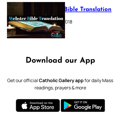
Webster Bible Translation
October 11, 2018
Download our App
Get our official
Catholic Gallery app
for daily Mass
readings, prayers & more