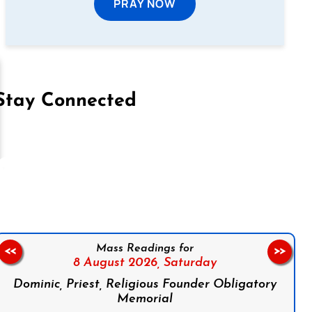
PRAY NOW
Stay Connected
on Facebook
Follow us on Instagram
Follow us on X
Subscribe to our YouTube Channel
Follow us on WhatsApp
Mass Readings for
<<
>>
8 August 2026,
Saturday
Dominic, Priest, Religious Founder Obligatory
Memorial