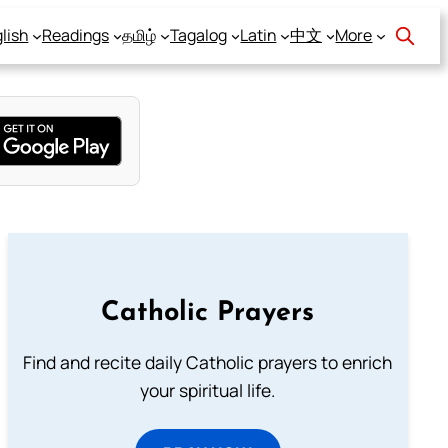
lish
Readings
தமிழ்
Tagalog
Latin
中文
More
Catholic Prayers
Find and recite daily Catholic prayers to enrich
your spiritual life.