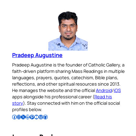
Pradeep Augustine
Pradeep Augustine is the founder of Catholic Gallery, a
faith-driven platform sharing Mass Readings in multiple
languages, prayers, quotes, catechism, Bible plans,
reflections, and other spiritual resources since 2013.
He manages the website and the official
Android
/
iOS
apps alongside his professional career (
Read his
story
). Stay connected with him on the official social
profiles below.
Follow Pradeep on Facebook
Follow Pradeep on Instagram
Follow Pradeep on X
Follow Pradeep on LinkedIn
Follow Pradeep on Pinterest
Subscribe to Pradeep’s Youtube Channel
Follow Pradeep on WordPress
Follow Pradeep on GitHub