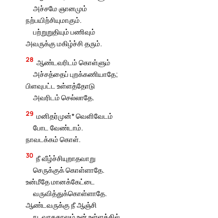
அச்சமே ஞானமும்
நற்பயிற்சியுமாகும்.
பற்றுறுதியும் பணிவும்
அவருக்கு மகிழ்ச்சி தரும்.
28
ஆண்டவரிடம் கொள்ளும்
அச்சத்தைப் புறக்கணியாதே;
பிளவுபட்ட உள்ளத்தோடு
அவரிடம் செல்லாதே.
29
மனிதர்முன்* வெளிவேடம்
போட வேண்டாம்.
நாவடக்கம் கொள்.
30
நீ வீழ்ச்சியுறாதவாறு
செருக்குக் கொள்ளாதே.
உன்மீதே மானக்கேட்டை
வருவித்துக்கொள்ளாதே.
ஆண்டவருக்கு நீ ஆஞ்சி
நடவாததாலும் உன் உள்ளத்தில்