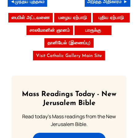
◄முந்தய புத்தகம்
அடுத்த அதிகாரம் ►
பைபிள் அட்டவணை
பழைய ஏற்பாடு
புதிய ஏற்பாடு
சாலமோனின் ஞானம்
பாரூக்கு
தானியேல் (இணைப்பு)
Visit Catholic Gallery Main Site
Mass Readings Today - New
Jerusalem Bible
Read today's Mass readings from the New
Jerusalem Bible.