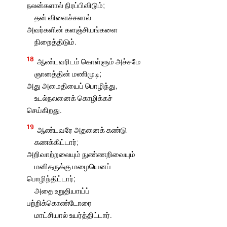
நலன்களால் நிரப்பிவிடும்;
தன் விளைச்சலால்
அவர்களின் களஞ்சியங்களை
நிறைத்திடும்.
18
ஆண்டவரிடம் கொள்ளும் அச்சமே
ஞானத்தின் மணிமுடி;
அது அமைதியைப் பொழிந்து,
உடல்நலனைக் கொழிக்கச்
செய்கிறது.
19
ஆண்டவரே அதனைக் கண்டு
கணக்கிட்டார்;
அறிவாற்றலையும் நுண்ணறிவையும்
மனிதருக்கு மழையெனப்
பொழிந்திட்டார்;
அதை உறுதியாய்ப்
பற்றிக்கொண்டோரை
மாட்சியால் உயர்த்திட்டார்.