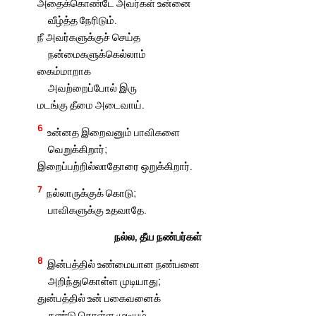
அதைக்கொண்டே அவர்கள் உன்னை
வீழ்த்த நேரிடும்.
நீ அவர்களுக்குச் செய்த
நன்மைகளுக்கெல்லாம்
கைம்மாறாக
அவற்றைப்போல் இரு
மடங்கு தீமை அடைவாய்.
6
உன்னத இறைவனும் பாவிகளை
வெறுக்கிறார்;
இறைப்பற்றில்லாதோரை ஒறுக்கிறார்.
7
நல்லாருக்குக் கொடு;
பாவிகளுக்கு உதவாதே.
நல்ல, தீய நண்பர்கள்
8
இன்பத்தில் உண்மையான நண்பனை
அறிந்துகொள்ள முடியாது;
துன்பத்தில் உன் பகைவனைக்
கண்டு கொள்ள முடியும்.