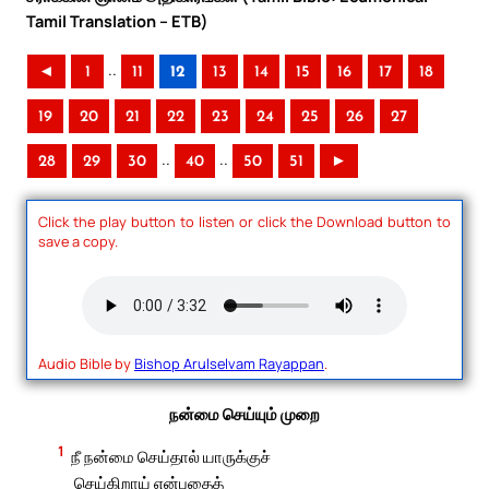
Tamil Translation – ETB)
..
◄
1
11
12
13
14
15
16
17
18
19
20
21
22
23
24
25
26
27
..
..
28
29
30
40
50
51
►
Click the play button to listen or click the Download button to
save a copy.
Audio Bible by
Bishop Arulselvam Rayappan
.
நன்மை செய்யும் முறை
1
நீ நன்மை செய்தால் யாருக்குச்
செய்கிறாய் என்பதைத்