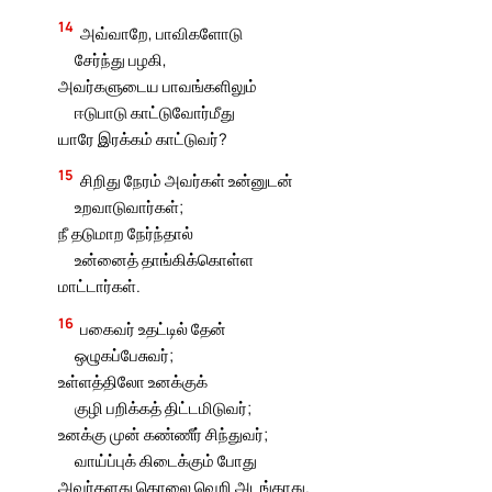
14
அவ்வாறே, பாவிகளோடு
சேர்ந்து பழகி,
அவர்களுடைய பாவங்களிலும்
ஈடுபாடு காட்டுவோர்மீது
யாரே இரக்கம் காட்டுவர்?
15
சிறிது நேரம் அவர்கள் உன்னுடன்
உறவாடுவார்கள்;
நீ தடுமாற நேர்ந்தால்
உன்னைத் தாங்கிக்கொள்ள
மாட்டார்கள்.
16
பகைவர் உதட்டில் தேன்
ஒழுகப்பேசுவர்;
உள்ளத்திலோ உனக்குக்
குழி பறிக்கத் திட்டமிடுவர்;
உனக்கு முன் கண்ணீர் சிந்துவர்;
வாய்ப்புக் கிடைக்கும் போது
அவர்களது கொலை வெறி அடங்காது.