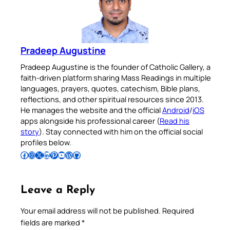
Pradeep Augustine
Pradeep Augustine is the founder of Catholic Gallery, a
faith-driven platform sharing Mass Readings in multiple
languages, prayers, quotes, catechism, Bible plans,
reflections, and other spiritual resources since 2013.
He manages the website and the official
Android
/
iOS
apps alongside his professional career (
Read his
story
). Stay connected with him on the official social
profiles below.
Follow Pradeep on Facebook
Follow Pradeep on Instagram
Follow Pradeep on X
Follow Pradeep on LinkedIn
Follow Pradeep on Pinterest
Subscribe to Pradeep’s Youtube Channel
Follow Pradeep on WordPress
Follow Pradeep on GitHub
Leave a Reply
Your email address will not be published.
Required
fields are marked
*