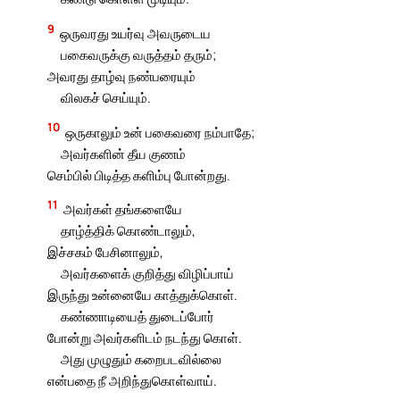
9
ஒருவரது உயர்வு அவருடைய
பகைவருக்கு வருத்தம் தரும்;
அவரது தாழ்வு நண்பரையும்
விலகச் செய்யும்.
10
ஒருகாலும் உன் பகைவரை நம்பாதே;
அவர்களின் தீய குணம்
செம்பில் பிடித்த களிம்பு போன்றது.
11
அவர்கள் தங்களையே
தாழ்த்திக் கொண்டாலும்,
இச்சகம் பேசினாலும்,
அவர்களைக் குறித்து விழிப்பாய்
இருந்து உன்னையே காத்துக்கொள்.
கண்ணாடியைத் துடைப்போர்
போன்று அவர்களிடம் நடந்து கொள்.
அது முழுதும் கறைபடவில்லை
என்பதை நீ அறிந்துகொள்வாய்.