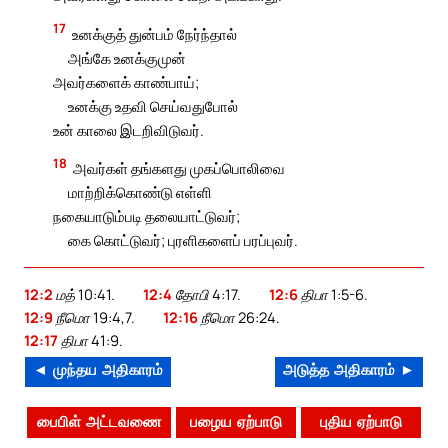
17
உனக்குத் துன்பம் நேர்ந்தால்
அங்கே உனக்குமுன்
அவர்களைக் காண்பாய்;
உனக்கு உதவி செய்வதுபோல்
உன் காலை இடறிவிடுவர்.
18
அவர்கள் தங்களது முகப்பொலிவை
மாற்றிக்கொண்டு எள்ளி
நகையாடும்படி தலையாட்டுவர்;
கை கொட்டுவர்; புரளிகளைப் பரப்புவர்.
12:2
மத் 10:41.
12:4
தோபி 4:17.
12:6
திபா 1:5-6.
12:9
நீமொ 19:4,7.
12:16
நீமொ 26:24.
12:17
திபா 41:9.
◄ முந்தய அதிகாரம்
அடுத்த அதிகாரம் ►
பைபிள் அட்டவணை
பழைய ஏற்பாடு
புதிய ஏற்பாடு