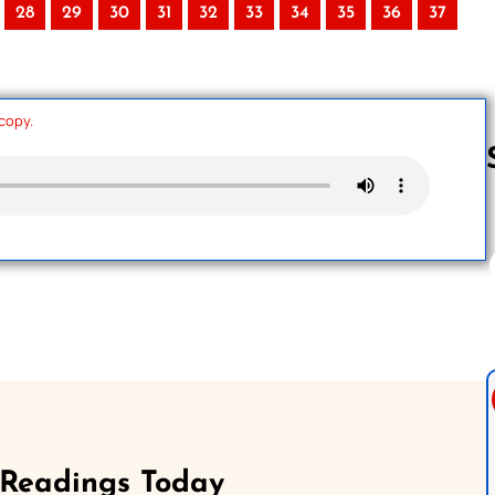
28
29
30
31
32
33
34
35
36
37
 copy.
Follow us 
 Readings Today