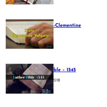
The Sixto-Clementine
Vulgate
July 12, 2025
Luther Bible – 1545
October 17, 2018