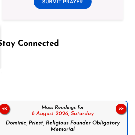
SUBMIT PRAYER
Stay Connected
on Facebook
Follow us on Instagram
Follow us on X
Subscribe to our YouTube Channel
Follow us on WhatsApp
Mass Readings for
<<
>>
8 August 2026,
Saturday
Dominic, Priest, Religious Founder Obligatory
Memorial