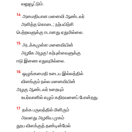
வலுவூட்டும்.
14
அமைதியான மனைவி ஆண்டவர்
அளித்த கொடை; நற்பயிற்சி
பெற்றவளுக்கு ஈடானது ஏதுமில்லை.
15
அடக்கமுள்ள மனைவியின்
அழகே அழகு! கற்புள்ளவளுக்கு
ஈடு இணை எதுவுமில்லை.
16
ஒழுங்கமைதி உடைய இல்லத்தில்
விளங்கும் நல்ல மனைவியின்
அழகு ஆண்டவர் உறையும்
உயர்வானில் எழும் கதிரவனைப் போன்றது.
17
தக்க பருவத்தில் மிளிரும்
அவளது அழகிய முகம்
தூய விளக்குத் தண்டின்மேல்