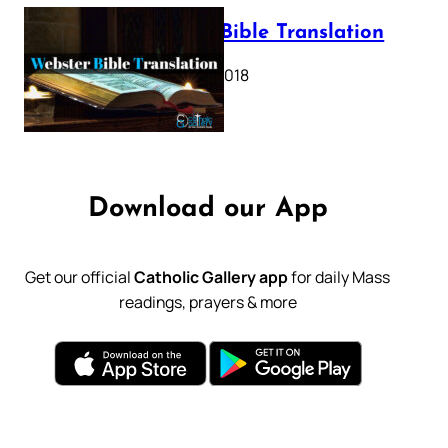
Webster Bible Translation
October 11, 2018
Download our App
Get our official
Catholic Gallery app
for daily Mass
readings, prayers & more