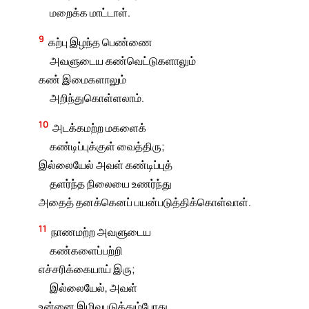
மறைக்க மாட்டாள்.
9
கற்பு இழந்த பெண்ணை
அவளுடைய கண்வெட்டுகளாலும்
கண் இமைகளாலும்
அறிந்துகொள்ளலாம்.
10
அடக்கமற்ற மகளைக்
கண்டிப்புக்குள் வைத்திரு;
இல்லையேல் அவள் கண்டிப்புத்
தளர்ந்த நிலையை உணர்ந்து
அதைத் தனக்கெனப் பயன்படுத்திக்கொள்வாள்.
11
நாணமற்ற அவளுடைய
கண்களைப்பற்றி
எச்சரிக்கையாய் இரு;
இல்லையேல், அவள்
உன்னை இழிவுபடுத்தும்போது