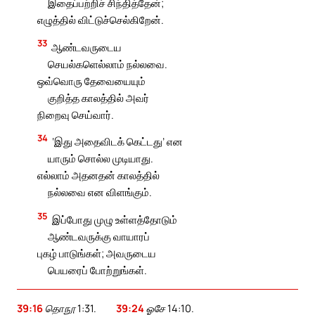
இதைப்பற்றிச் சிந்தித்தேன்;
எழுத்தில் விட்டுச்செல்கிறேன்.
33
ஆண்டவருடைய
செயல்களெல்லாம் நல்லவை.
ஒவ்வொரு தேவையையும்
குறித்த காலத்தில் அவர்
நிறைவு செய்வார்.
34
‘இது அதைவிடக் கெட்டது’ என
யாரும் சொல்ல முடியாது.
எல்லாம் அதனதன் காலத்தில்
நல்லவை என விளங்கும்.
35
இப்போது முழு உள்ளத்தோடும்
ஆண்டவருக்கு வாயாரப்
புகழ் பாடுங்கள்; அவருடைய
பெயரைப் போற்றுங்கள்.
39:16
தொநூ 1:31.
39:24
ஓசே 14:10.