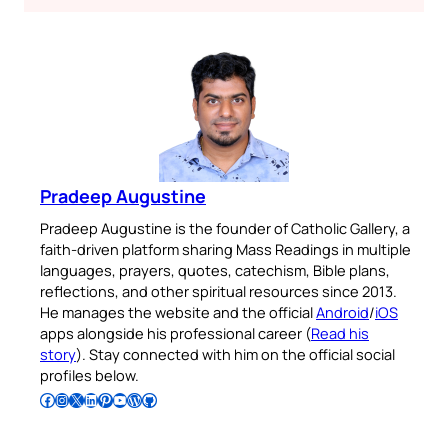
Pradeep Augustine
Pradeep Augustine is the founder of Catholic Gallery, a
faith-driven platform sharing Mass Readings in multiple
languages, prayers, quotes, catechism, Bible plans,
reflections, and other spiritual resources since 2013.
He manages the website and the official
Android
/
iOS
apps alongside his professional career (
Read his
story
). Stay connected with him on the official social
profiles below.
Follow Pradeep on Facebook
Follow Pradeep on Instagram
Follow Pradeep on X
Follow Pradeep on LinkedIn
Follow Pradeep on Pinterest
Subscribe to Pradeep’s Youtube Channel
Follow Pradeep on WordPress
Follow Pradeep on GitHub