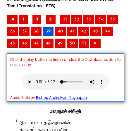
Tamil Translation – ETB)
..
..
..
◄
1
11
21
31
32
33
34
35
36
37
38
39
40
41
42
43
44
45
46
47
48
49
50
51
►
Click the play button to listen or click the Download button to
save a copy.
Audio Bible by
Bishop Arulselvam Rayappan
.
மறைநூல் அறிஞர்
1
ஆனால் உன்னத இறைவனின்
திருச்சட்டத்தைப் படிப்பதில்