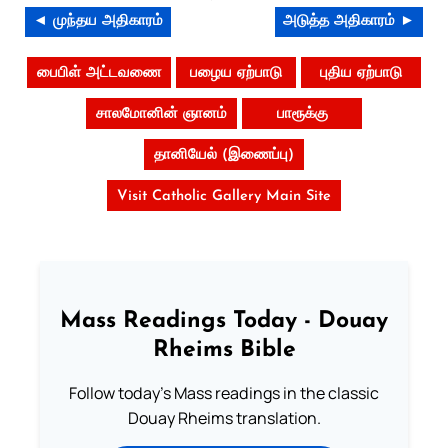
◄ முந்தய அதிகாரம்
அடுத்த அதிகாரம் ►
பைபிள் அட்டவணை
பழைய ஏற்பாடு
புதிய ஏற்பாடு
சாலமோனின் ஞானம்
பாரூக்கு
தானியேல் (இணைப்பு)
Visit Catholic Gallery Main Site
Mass Readings Today - Douay
Rheims Bible
Follow today's Mass readings in the classic
Douay Rheims translation.