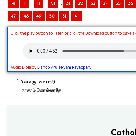
..
..
..
◄
1
11
21
31
32
33
34
35
36
47
48
49
50
51
►
Click the play button to listen or click the Download button to save a
Audio Bible by
Bishop Arulselvam Rayappan
.
1
பின்வருபவைபற்றி
நாணம் கொள்ளாதே;
Cathol