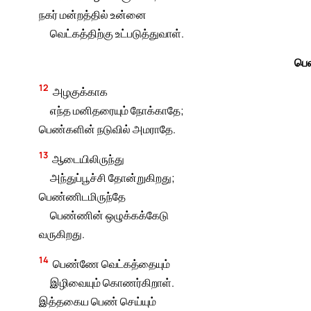
நகர் மன்றத்தில் உன்னை
வெட்கத்திற்கு உட்படுத்துவாள்.
பெ
12
அழகுக்காக
எந்த மனிதரையும் நோக்காதே;
பெண்களின் நடுவில் அமராதே.
13
ஆடையிலிருந்து
அந்துப்பூச்சி தோன்றுகிறது;
பெண்ணிடமிருந்தே
பெண்ணின் ஒழுக்கக்கேடு
வருகிறது.
14
பெண்ணே வெட்கத்தையும்
இழிவையும் கொணர்கிறாள்.
இத்தகைய பெண் செய்யும்