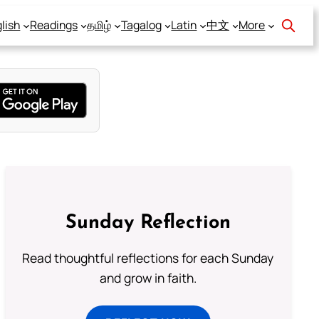
lish
Readings
தமிழ்
Tagalog
Latin
中文
More
Sunday Reflection
Read thoughtful reflections for each Sunday
and grow in faith.