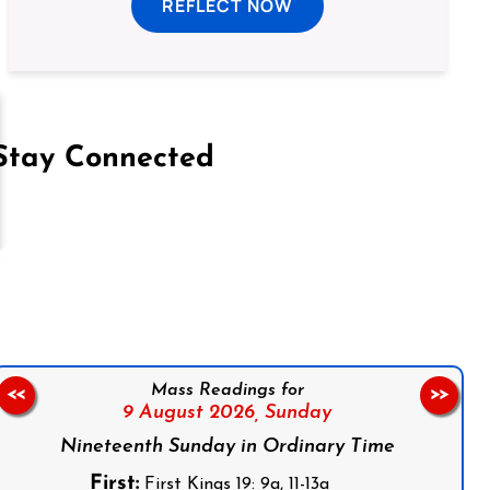
REFLECT NOW
Stay Connected
on Facebook
Follow us on Instagram
Follow us on X
Subscribe to our YouTube Channel
Follow us on WhatsApp
Mass Readings for
<<
>>
9 August 2026,
Sunday
Nineteenth Sunday in Ordinary Time
First:
First Kings 19: 9a, 11-13a