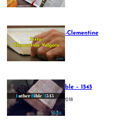
The Sixto-Clementine
Vulgate
July 12, 2025
Luther Bible – 1545
October 17, 2018