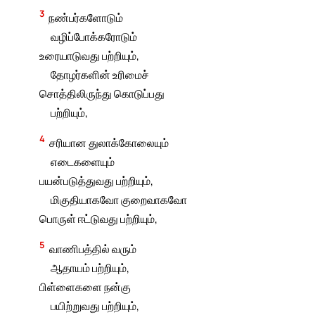
3
நண்பர்களோடும்
வழிப்போக்கரோடும்
உரையாடுவது பற்றியும்,
தோழர்களின் உரிமைச்
சொத்திலிருந்து கொடுப்பது
பற்றியும்,
4
சரியான துலாக்கோலையும்
எடைகளையும்
பயன்படுத்துவது பற்றியும்,
மிகுதியாகவோ குறைவாகவோ
பொருள் ஈட்டுவது பற்றியும்,
5
வாணிபத்தில் வரும்
ஆதாயம் பற்றியும்,
பிள்ளைகளை நன்கு
பயிற்றுவது பற்றியும்,