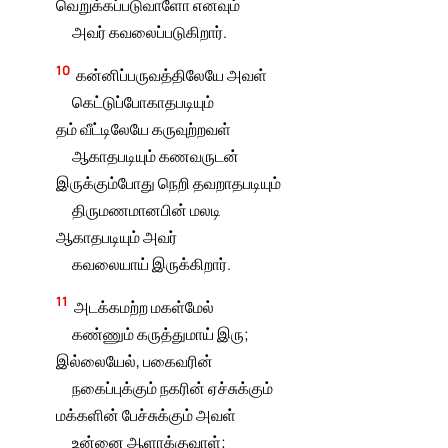
வெறுக்கப்படுவாளோ எனவும்
அவர் கவலைப்படுகிறார்.
10
கன்னிப்பருவத்திலேயே அவள்
கெட்டுப்போகாதபடியும்
தம் வீட்டிலேயே கருவுற்றவள்
ஆகாதபடியும் கணவருடன்
இருக்கும்போது நெறி தவறாதபடியும்
திருமணமானபின் மலடி
ஆகாதபடியும் அவர்
கவலையாய் இருக்கிறார்.
11
அடக்கமற்ற மகள்மேல்
கண்ணும் கருத்துமாய் இரு;
இல்லையேல், பகைவரின்
நகைப்புக்கும் நகரின் ஏச்சுக்கும்
மக்களின் பேச்சுக்கும் அவள்
உன்னை ஆளாக்குவாள்;