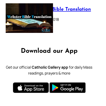
Webster Bible Translation
October 11, 2018
Download our App
Get our official
Catholic Gallery app
for daily Mass
readings, prayers & more