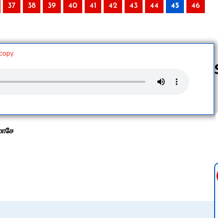
37
38
39
40
41
42
43
44
45
46
 copy.
Follow us 
ோசே