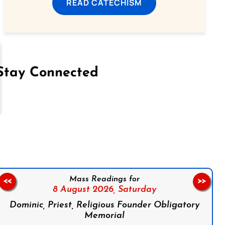
READ CATECHISM
Stay Connected
on Facebook
Follow us on Instagram
Follow us on X
Subscribe to our YouTube Channel
Follow us on WhatsApp
Mass Readings for
<<
>>
8 August 2026,
Saturday
Dominic, Priest, Religious Founder Obligatory
Memorial