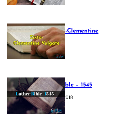
The Sixto-Clementine
Vulgate
July 12, 2025
Luther Bible – 1545
October 17, 2018