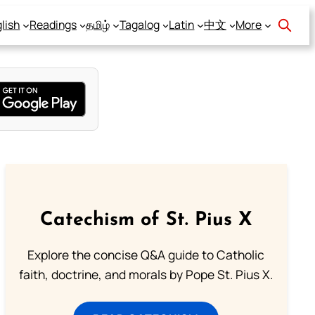
lish
Readings
தமிழ்
Tagalog
Latin
中文
More
Catechism of St. Pius X
Explore the concise Q&A guide to Catholic
faith, doctrine, and morals by Pope St. Pius X.