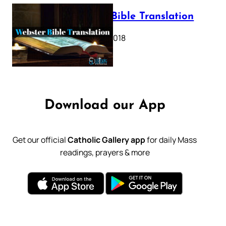
Webster Bible Translation
October 11, 2018
Download our App
Get our official
Catholic Gallery app
for daily Mass
readings, prayers & more