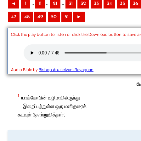
..
..
..
◄
1
11
21
31
32
33
34
35
36
47
48
49
50
51
►
Click the play button to listen or click the Download button to save a
Audio Bible by
Bishop Arulselvam Rayappan
.
ம
1
யாக்கோபின் வழிமரபிலிருந்து
இறைப்பற்றுள்ள ஒரு மனிதரைக்
கடவுள் தோற்றுவித்தார்;