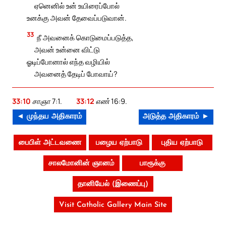
ஏனெனில் உன் உயிரைப்போல்
உனக்கு அவன் தேவைப்படுவான்.
33
நீ அவனைக் கொடுமைப்படுத்த,
அவன் உன்னை விட்டு
ஓடிப்போனால் எந்த வழியில்
அவனைத் தேடிப் போவாய்?
33:10
சாஞா 7:1.
33:12
எண் 16:9.
◄ முந்தய அதிகாரம்
அடுத்த அதிகாரம் ►
பைபிள் அட்டவணை
பழைய ஏற்பாடு
புதிய ஏற்பாடு
சாலமோனின் ஞானம்
பாரூக்கு
தானியேல் (இணைப்பு)
Visit Catholic Gallery Main Site