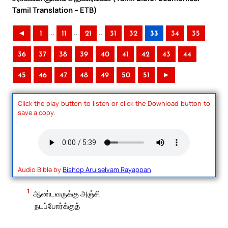
Tamil Translation – ETB)
..
..
..
◄
1
11
21
31
32
33
34
35
36
37
38
39
40
41
42
43
44
45
46
47
48
49
50
51
►
Click the play button to listen or click the Download button to
save a copy.
Audio Bible by
Bishop Arulselvam Rayappan
.
1
ஆண்டவருக்கு அஞ்சி
நடப்போர்க்குத்