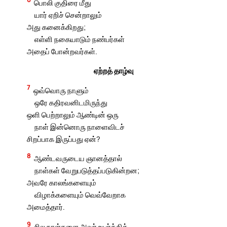
பொலி குதிரை மீது
யார் ஏறிச் சென்றாலும்
அது கனைக்கிறது;
எள்ளி நகையாடும் நண்பர்கள்
அதைப் போன்றவர்கள்.
ஏற்றத் தாழ்வு
7
ஒவ்வொரு நாளும்
ஒரே கதிரவனிடமிருந்து
ஒளி பெற்றாலும் ஆண்டின் ஒரு
நாள் இன்னொரு நாளைவிடச்
சிறப்பாக இருப்பது ஏன்?
8
ஆண்டவருடைய ஞானத்தால்
நாள்கள் வேறுபடுத்தப்படுகின்றன;
அவரே காலங்களையும்
விழாக்களையும் வெவ்வேறாக
அமைத்தார்.
9
சில நாள்களை அவர் உயர்த்தித்