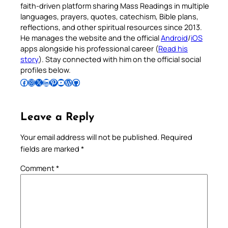
faith-driven platform sharing Mass Readings in multiple
languages, prayers, quotes, catechism, Bible plans,
reflections, and other spiritual resources since 2013.
He manages the website and the official
Android
/
iOS
apps alongside his professional career (
Read his
story
). Stay connected with him on the official social
profiles below.
Follow Pradeep on Facebook
Follow Pradeep on Instagram
Follow Pradeep on X
Follow Pradeep on LinkedIn
Follow Pradeep on Pinterest
Subscribe to Pradeep’s Youtube Channel
Follow Pradeep on WordPress
Follow Pradeep on GitHub
Leave a Reply
Your email address will not be published.
Required
fields are marked
*
Comment
*