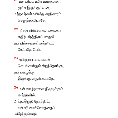
உன்னிடம் உயிர் உள்ளவரை,
மூச்சு இருக்கும்வரை,
மற்றவர்கள் உன்மீது அதிகாரம்
செலுத்த விடாதே.
22
நீ உன் பிள்ளைகள் கையை
எதிர்பார்த்திருப்பதைவிட
உன் பிள்ளைகள் உன்னிடம்
கேட்பதே மேல்.
23
உன்னுடைய எல்லாச்
செயல்களிலும் சிறந்தோங்கு;
உன் புகழுக்கு
இழுக்கு வருவிக்காதே.
24
உன் வாழ்நாளை நீ முடிக்கும்
அந்நாளில்,
அந்த இறுதி நேரத்தில்,
உன் உரிமைச்சொத்தைப்
பகிர்ந்துகொடு.