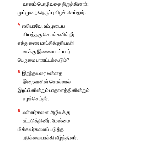
வானம் பொழிவதை நிறுத்தினார்;
மும்முறை நெருப்பு விழச் செய்தார்.
4
எலியாவே, உம்முடைய
வியத்தகு செயல்களில் நீர்
எத்துணை மாட்சிக்குரியவர்!
உமக்கு இணையாய் யார்
பெருமை பாராட்டக்கூடும்?
5
இறந்தவரை உன்னத
இறைவனின் சொல்லால்
இறப்பினின்றும் பாதாளத்தினின்றும்
எழச்செய்தீர்.
6
மன்னர்களை அழிவுக்கு
உட்படுத்தினீர்; மேன்மை
மிக்கவர்களைப் படுத்த
படுக்கையாக்கி வீழ்த்தினீர்.