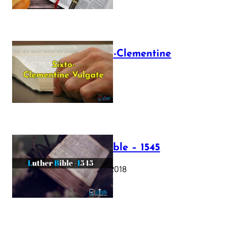
The Sixto-Clementine
Vulgate
July 12, 2025
Luther Bible – 1545
October 17, 2018