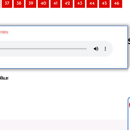
37
38
39
40
41
42
43
44
45
46
 copy.
Follow us 
லியா