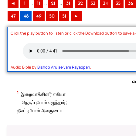
..
..
..
◄
1
11
21
31
32
33
34
35
36
47
48
49
50
51
►
Click the play button to listen or click the Download button to save a
Audio Bible by
Bishop Arulselvam Rayappan
.
எ
1
இறைவாக்கினர் எலியா
நெருப்புபோல் எழுந்தார்;
தீவட்டிபோல் அவருடைய