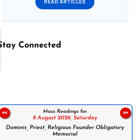
READ ARTICLES
Stay Connected
on Facebook
Follow us on Instagram
Follow us on X
Subscribe to our YouTube Channel
Follow us on WhatsApp
Mass Readings for
<<
>>
8 August 2026,
Saturday
Dominic, Priest, Religious Founder Obligatory
Memorial