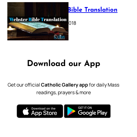
Webster Bible Translation
October 11, 2018
Download our App
Get our official
Catholic Gallery app
for daily Mass
readings, prayers & more