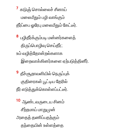
7
கடுஞ் சொல்லைச் சீனாய்
மலைமீதும் பழி வாங்கும்
தீர்ப்பை ஓரேபு மலைமீதும் கேட்டீர்.
8
பழிதீர்க்கும்படி மன்னர்களைத்
திருப்பொழிவு செய்தீர்;
உம் வழித்தோன்றல்களாக
இறைவாக்கினர்களை ஏற்படுத்தினீர்.
9
தீச்சூறாவளியில் நெருப்புக்
குதிரைகள் பூட்டிய தேரில்
நீர் எடுத்துக்கொள்ளப்பட்டீர்.
10
ஆண்டவருடைய சினம்
சீற்றமாய் மாறுமுன்
அதைத் தணிப்பதற்கும்
தந்தையின் உள்ளத்தை