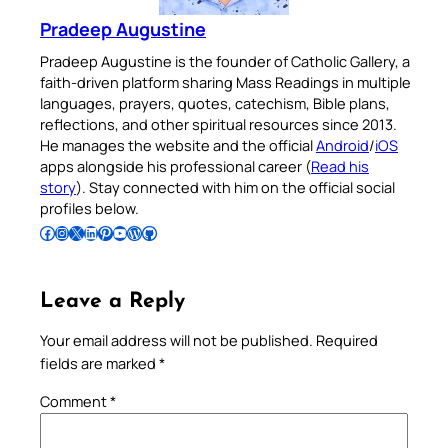
Pradeep Augustine
Pradeep Augustine is the founder of Catholic Gallery, a
faith-driven platform sharing Mass Readings in multiple
languages, prayers, quotes, catechism, Bible plans,
reflections, and other spiritual resources since 2013.
He manages the website and the official
Android
/
iOS
apps alongside his professional career (
Read his
story
). Stay connected with him on the official social
profiles below.
Follow Pradeep on Facebook
Follow Pradeep on Instagram
Follow Pradeep on X
Follow Pradeep on LinkedIn
Follow Pradeep on Pinterest
Subscribe to Pradeep’s Youtube Channel
Follow Pradeep on WordPress
Follow Pradeep on GitHub
Leave a Reply
Your email address will not be published.
Required
fields are marked
*
Comment
*