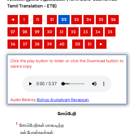
Tamil Translation – ETB)
..
..
◄
1
11
21
22
23
24
25
26
27
28
29
30
31
32
33
34
35
..
36
37
38
39
40
50
51
►
Click the play button to listen or click the Download button to
save a copy.
Audio Bible by
Bishop Arulselvam Rayappan
.
சோம்பேறி
1
சோம்பேறிகள் மாசுபடிந்த
கல் போன்றவர்கள்;