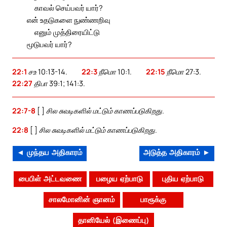
காவல் செய்பவர் யார்?
என் உதடுகளை நுண்ணறிவு
எனும் முத்திரையிட்டு
மூடுபவர் யார்?
22:1
சஉ 10:13-14.
22:3
நீமொ 10:1.
22:15
நீமொ 27:3.
22:27
திபா 39:1; 141:3.
22:7-8
[ ] சில சுவடிகளில் மட்டும் காணப்படுகிறது.
22:8
[ ] சில சுவடிகளில் மட்டும் காணப்படுகிறது.
◄ முந்தய அதிகாரம்
அடுத்த அதிகாரம் ►
பைபிள் அட்டவணை
பழைய ஏற்பாடு
புதிய ஏற்பாடு
சாலமோனின் ஞானம்
பாரூக்கு
தானியேல் (இணைப்பு)