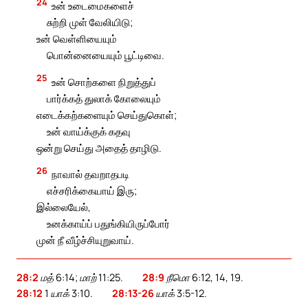
24
உன் உடைமைகளைச்
சுற்றி முள் வேலியிடு;
உன் வெள்ளியையும்
பொன்னையையும் பூட்டிவை.
25
உன் சொற்களை நிறுத்துப்
பார்க்கத் துலாக் கோலையும்
எடைக்கற்களையும் செய்துகொள்;
உன் வாய்க்குக் கதவு
ஒன்று செய்து அதைத் தாழிடு.
26
நாவால் தவறாதபடி
எச்சரிக்கையாய் இரு;
இல்லையேல்,
உனக்காய்ப் பதுங்கியிருப்போர்
முன் நீ வீழ்ச்சியுறுவாய்.
28:2
மத் 6:14; மாற் 11:25.
28:9
நீமொ 6:12, 14, 19.
28:12
1 யாக் 3:10.
28:13-26
யாக் 3:5-12.