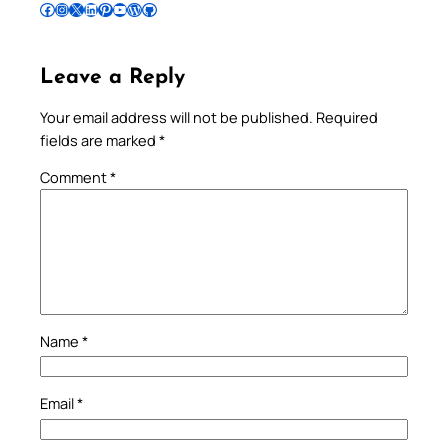
Follow Pradeep on Facebook
Follow Pradeep on Instagram
Follow Pradeep on X
Follow Pradeep on LinkedIn
Follow Pradeep on Pinterest
Subscribe to Pradeep’s Youtube Channel
Follow Pradeep on WordPress
Follow Pradeep on GitHub
Leave a Reply
Your email address will not be published.
Required
fields are marked
*
Comment
*
Name
*
Email
*