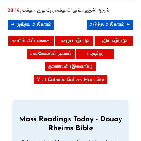
28:14
மூன்றாவது நாக்கு என்றால் ‘புறங்கூறுதல்’ ஆகும்.
◄ முந்தய அதிகாரம்
அடுத்த அதிகாரம் ►
பைபிள் அட்டவணை
பழைய ஏற்பாடு
புதிய ஏற்பாடு
சாலமோனின் ஞானம்
பாரூக்கு
தானியேல் (இணைப்பு)
Visit Catholic Gallery Main Site
Mass Readings Today - Douay
Rheims Bible