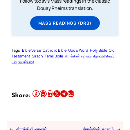
Follow today's Mass readings in the classic
Douay Rheims translation.
MASS READINGS (DRB)
Tags:
Bible Verse
Catholic Bible
God’s Word
Holy Bible
Old
Testament
Sirach
Tamil Bible
சீராக்கின் ஞானம்
திருவிவிலியம்
பழைய ஏற்பாடு
Share this article on Facebook
Share this article on WhatsApp
Share this article on LinkedIn
Share this article on X
Share this article on Telegram
Email this Article
Share:
←
சீராக்கின் ஞானம்
சீராக்கின் ஞானம்
→