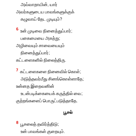
அவ்வாறாயின், யார்
அவர்களுடைய பாவங்களுக்குக்
கழுவாய் தேட முடியும்?
6
உன் முடிவை நினைத்துப்பார்;
பகைமையை அகற்று;
அழிவையும் சாவையையும்
நினைத்துப்பார்;
கட்டளைகளில் நிலைத்திரு.
7
கட்டளைகளை நினைவில் கொள்;
அடுத்தவர்மீது சினங்கொள்ளாதே;
உன்னத இறைவனின்
உடன்படிக்கையைக் கருத்தில் வை;
குற்றங்களைப் பொருட்படுத்தாதே.
பூசல்
8
பூசலைத் தவிர்த்திடு;
உன் பாவங்கள் குறையும்.