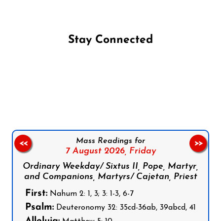
Stay Connected
Follow us on Facebook
Follow us on Instagram
Follow us on X
Subscribe to our YouTube Channel
Follow us on WhatsApp
Mass Readings for
<<
>>
7 August 2026,
Friday
Ordinary Weekday/ Sixtus II, Pope, Martyr,
and Companions, Martyrs/ Cajetan, Priest
First:
Nahum 2: 1, 3; 3: 1-3, 6-7
Psalm:
Deuteronomy 32: 35cd-36ab, 39abcd, 41