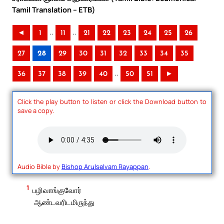
Tamil Translation – ETB)
..
..
◄
1
11
21
22
23
24
25
26
27
28
29
30
31
32
33
34
35
..
36
37
38
39
40
50
51
►
Click the play button to listen or click the Download button to
save a copy.
Audio Bible by
Bishop Arulselvam Rayappan
.
1
பழிவாங்குவோர்
ஆண்டவரிடமிருந்து