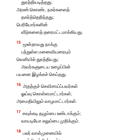
துரத்தியடித்தது;
அரண் கொண்ட நகர்களைத்
தகர்த்தெறிந்தது;
பெரியோர்களின்
வீடுகளைத் தரைமட்டமாக்கியது.
15
மூன்றாவது நாக்கு
பற்றுள்ள மனைவியரையும்
வெளியில் துரத்தியது;
அவர்களுடைய உழைப்பின்
பயனை இழக்கச் செய்தது.
16
அதற்குச் செவிசாய்ப்பவர்கள்
ஓய்வு கொள்ளமாட்டார்கள்;
அமைதியிலும் வாழமாட்டார்கள்.
17
சவுக்கடி தழும்பை உண்டாக்கும்;
வாயடியோ எலும்பை முறிக்கும்.
18
பலர் வாள்முனையில்