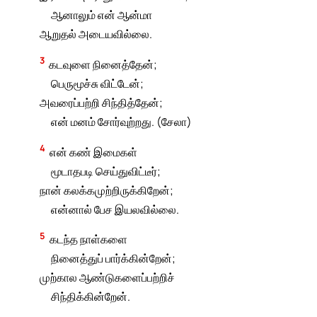
ஆனாலும் என் ஆன்மா
ஆறுதல் அடையவில்லை.
3
கடவுளை நினைத்தேன்;
பெருமூச்சு விட்டேன்;
அவரைப்பற்றி சிந்தித்தேன்;
என் மனம் சோர்வுற்றது. (சேலா)
4
என் கண் இமைகள்
மூடாதபடி செய்துவிட்டீர்;
நான் கலக்கமுற்றிருக்கிறேன்;
என்னால் பேச இயலவில்லை.
5
கடந்த நாள்களை
நினைத்துப் பார்க்கின்றேன்;
முற்கால ஆண்டுகளைப்பற்றிச்
சிந்திக்கின்றேன்.