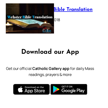
Webster Bible Translation
October 11, 2018
Download our App
Get our official
Catholic Gallery app
for daily Mass
readings, prayers & more