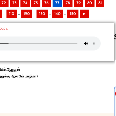
72
73
74
75
76
77
78
79
80
81
..
..
..
..
..
110
120
130
140
150
►
 copy.
Follow us 
ளில் ஆறுதல்
னுக்கு; ஆசாபின் புகழ்ப்பா)