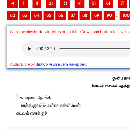
..
..
..
..
..
..
..
◄
1
11
21
31
41
51
61
71
..
82
83
84
85
86
87
88
89
90
100
Click the play button to listen or click the Download button to save a
Audio Bible by
Bishop Arulselvam Rayappan
.
துன்ப நா
(பாடகர் தலைவர் எதுத்தூ
1
கடவுளை நோக்கி
உரத்த குரலில் மன்றாடுகின்றேன்;
கடவுள் எனக்குச்