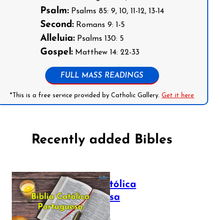
Psalm:
Psalms 85: 9, 10, 11-12, 13-14
Second:
Romans 9: 1-5
Alleluia:
Psalms 130: 5
Gospel:
Matthew 14: 22-33
FULL MASS READINGS
*This is a free service provided by Catholic Gallery.
Get it here
Recently added Bibles
Bíblia Católica
Portuguesa
July 16, 2025