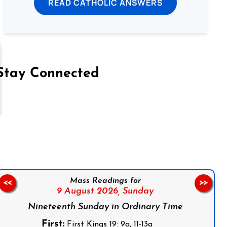
READ CATHOLIC ANSWERS
Stay Connected
on Facebook
Follow us on Instagram
Follow us on X
Subscribe to our YouTube Channel
Follow us on WhatsApp
Mass Readings for
<<
>>
9 August 2026,
Sunday
Nineteenth Sunday in Ordinary Time
First:
First Kings 19: 9a, 11-13a