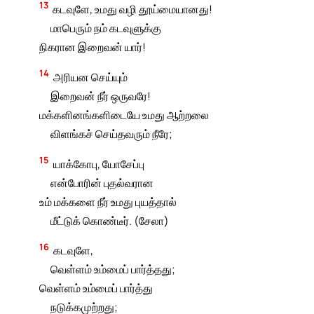
13
கடவுளே, உமது வழி தூய்மையானது!
மாபெரும் நம் கடவுளுக்கு
நிகரான இறைவன் யார்!
14
அரியன செய்யும்
இறைவன் நீர் ஒருவரே!
மக்களினங்களிடையே உமது ஆற்றலை
விளங்கச் செய்தவரும் நீரே;
15
யாக்கோபு, யோசேப்பு
என்போரின் புதல்வரான
உம் மக்களை நீர் உமது புயத்தால்
மீட்டுக் கொண்டீர். (சேலா)
16
கடவுளே,
வெள்ளம் உம்மைப் பார்த்தது;
வெள்ளம் உம்மைப் பார்த்து
நடுக்கமுற்றது;