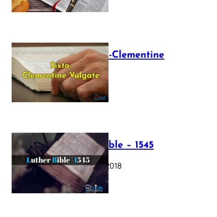
The Sixto-Clementine
Vulgate
July 12, 2025
Luther Bible – 1545
October 17, 2018