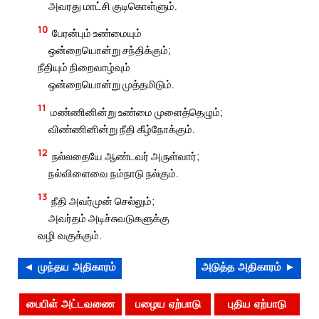
அவரது மாட்சி குடிகொள்ளும்.
10
பேரன்பும் உண்மையும்
ஒன்றையொன்று சந்திக்கும்;
நீதியும் நிறைவாழ்வும்
ஒன்றையொன்று முத்தமிடும்.
11
மண்ணினின்று உண்மை முளைத்தெழும்;
விண்ணினின்று நீதி கீழ்நோக்கும்.
12
நல்லதையே ஆண்டவர் அருள்வார்;
நல்விளைவை நம்நாடு நல்கும்.
13
நீதி அவர்முன் செல்லும்;
அவர்தம் அடிச்சுவடுகளுக்கு
வழி வகுக்கும்.
◄ முந்தய அதிகாரம்
அடுத்த அதிகாரம் ►
பைபிள் அட்டவணை
பழைய ஏற்பாடு
புதிய ஏற்பாடு