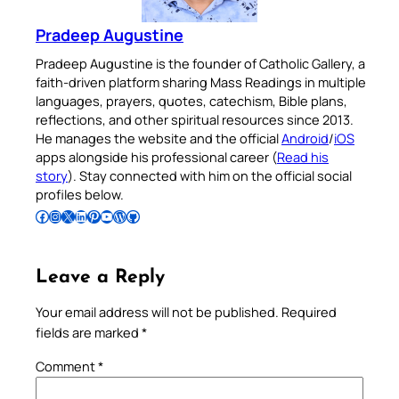
Pradeep Augustine
Pradeep Augustine is the founder of Catholic Gallery, a
faith-driven platform sharing Mass Readings in multiple
languages, prayers, quotes, catechism, Bible plans,
reflections, and other spiritual resources since 2013.
He manages the website and the official
Android
/
iOS
apps alongside his professional career (
Read his
story
). Stay connected with him on the official social
profiles below.
Follow Pradeep on Facebook
Follow Pradeep on Instagram
Follow Pradeep on X
Follow Pradeep on LinkedIn
Follow Pradeep on Pinterest
Subscribe to Pradeep’s Youtube Channel
Follow Pradeep on WordPress
Follow Pradeep on GitHub
Leave a Reply
Your email address will not be published.
Required
fields are marked
*
Comment
*