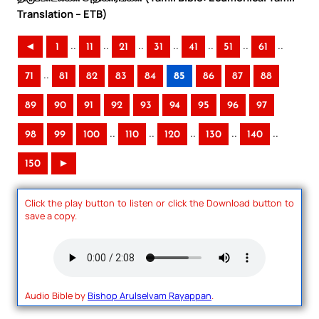
Translation – ETB)
..
..
..
..
..
..
..
◄
1
11
21
31
41
51
61
..
71
81
82
83
84
85
86
87
88
89
90
91
92
93
94
95
96
97
..
..
..
..
..
98
99
100
110
120
130
140
150
►
Click the play button to listen or click the Download button to
save a copy.
Audio Bible by
Bishop Arulselvam Rayappan
.