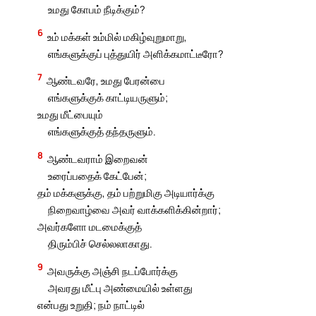
உமது கோபம் நீடிக்கும்?
6
உம் மக்கள் உம்மில் மகிழ்வுறுமாறு,
எங்களுக்குப் புத்துயிர் அளிக்கமாட்டீரோ?
7
ஆண்டவரே, உமது பேரன்பை
எங்களுக்குக் காட்டியருளும்;
உமது மீட்பையும்
எங்களுக்குத் தந்தருளும்.
8
ஆண்டவராம் இறைவன்
உரைப்பதைக் கேட்பேன்;
தம் மக்களுக்கு, தம் பற்றுமிகு அடியார்க்கு
நிறைவாழ்வை அவர் வாக்களிக்கின்றார்;
அவர்களோ மடமைக்குத்
திரும்பிச் செல்லலாகாது.
9
அவருக்கு அஞ்சி நடப்போர்க்கு
அவரது மீட்பு அண்மையில் உள்ளது
என்பது உறுதி; நம் நாட்டில்