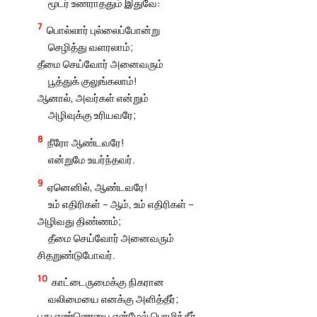
மூடர் உணராததும் இதுவே:
7
பொல்லார் புல்லைப்போன்று
செழித்து வளரலாம்;
தீமை செய்வோர் அனைவரும்
பூத்துக் குலுங்கலாம்!
ஆனால், அவர்கள் என்றும்
அழிவுக்கு உரியவரே;
8
நீரோ ஆண்டவரே!
என்றுமே உயர்ந்தவர்.
9
ஏனெனில், ஆண்டவரே!
உம் எதிரிகள் – ஆம், உம் எதிரிகள் –
அழிவது திண்ணம்;
தீமை செய்வோர் அனைவரும்
சிதறுண்டுபோவர்.
10
காட்டைருமைக்கு நிகரான
வலிமையை எனக்கு அளித்தீர்;
புது எண்ணெயை என்மேல் பொழிந்தீர்.