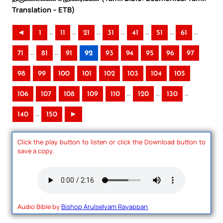
Translation – ETB)
..
..
..
..
..
..
..
◄
1
11
21
31
41
51
61
..
..
71
81
91
92
93
94
95
96
97
98
99
100
101
102
103
104
105
..
..
..
106
107
108
109
110
120
130
..
140
150
►
Click the play button to listen or click the Download button to
save a copy.
Audio Bible by
Bishop Arulselvam Rayappan
.