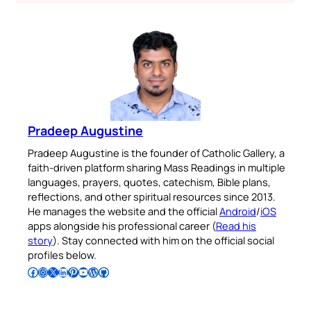
Pradeep Augustine
Pradeep Augustine is the founder of Catholic Gallery, a
faith-driven platform sharing Mass Readings in multiple
languages, prayers, quotes, catechism, Bible plans,
reflections, and other spiritual resources since 2013.
He manages the website and the official
Android
/
iOS
apps alongside his professional career (
Read his
story
). Stay connected with him on the official social
profiles below.
Follow Pradeep on Facebook
Follow Pradeep on Instagram
Follow Pradeep on X
Follow Pradeep on LinkedIn
Follow Pradeep on Pinterest
Subscribe to Pradeep’s Youtube Channel
Follow Pradeep on WordPress
Follow Pradeep on GitHub