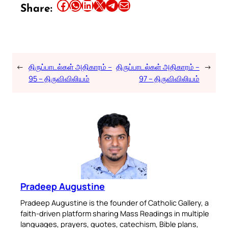
Share this article on Facebook
Share this article on WhatsApp
Share this article on LinkedIn
Share this article on X
Share this article on Telegram
Email this Article
Share:
←
திருப்பாடல்கள் அதிகாரம் –
திருப்பாடல்கள் அதிகாரம் –
→
95 – திருவிவிலியம்
97 – திருவிவிலியம்
Pradeep Augustine
Pradeep Augustine is the founder of Catholic Gallery, a
faith-driven platform sharing Mass Readings in multiple
languages, prayers, quotes, catechism, Bible plans,