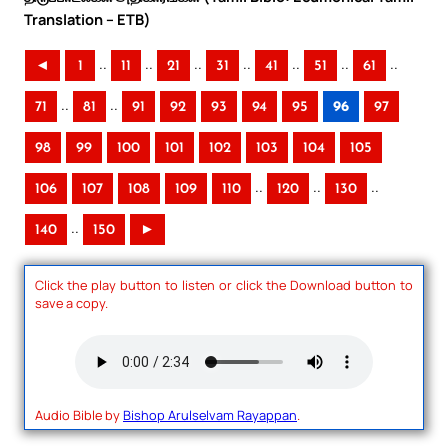
Translation – ETB)
..
..
..
..
..
..
..
◄
1
11
21
31
41
51
61
..
..
71
81
91
92
93
94
95
96
97
98
99
100
101
102
103
104
105
..
..
..
106
107
108
109
110
120
130
..
140
150
►
Click the play button to listen or click the Download button to
save a copy.
Audio Bible by
Bishop Arulselvam Rayappan
.