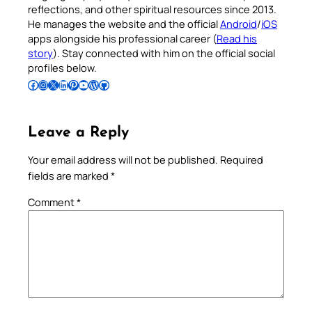
reflections, and other spiritual resources since 2013.
He manages the website and the official
Android
/
iOS
apps alongside his professional career (
Read his
story
). Stay connected with him on the official social
profiles below.
Follow Pradeep on Facebook
Follow Pradeep on Instagram
Follow Pradeep on X
Follow Pradeep on LinkedIn
Follow Pradeep on Pinterest
Subscribe to Pradeep’s Youtube Channel
Follow Pradeep on WordPress
Follow Pradeep on GitHub
Leave a Reply
Your email address will not be published.
Required
fields are marked
*
Comment
*