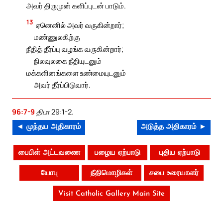
அவர் திருமுன் களிப்புடன் பாடும்.
13
ஏனெனில் அவர் வருகின்றார்;
மண்ணுலகிற்கு
நீதித் தீர்ப்பு வழங்க வருகின்றார்;
நிலவுலகை நீதியுடனும்
மக்களினங்களை உண்மையுடனும்
அவர் தீர்ப்பிடுவார்.
96:7-9
திபா 29:1-2.
◄ முந்தய அதிகாரம்
அடுத்த அதிகாரம் ►
பைபிள் அட்டவணை
பழைய ஏற்பாடு
புதிய ஏற்பாடு
யோபு
நீதிமொழிகள்
சபை உரையாளர்
Visit Catholic Gallery Main Site