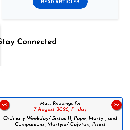
READ ARTICLES
Stay Connected
on Facebook
Follow us on Instagram
Follow us on X
Subscribe to our YouTube Channel
Follow us on WhatsApp
Mass Readings for
<<
>>
7 August 2026,
Friday
Ordinary Weekday/ Sixtus II, Pope, Martyr, and
Companions, Martyrs/ Cajetan, Priest