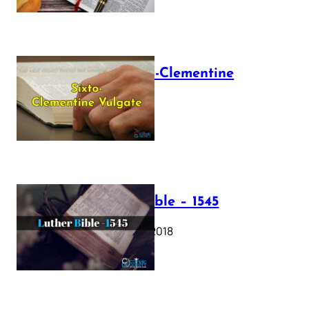
The Sixto-Clementine
Vulgate
July 12, 2025
Luther Bible – 1545
October 17, 2018