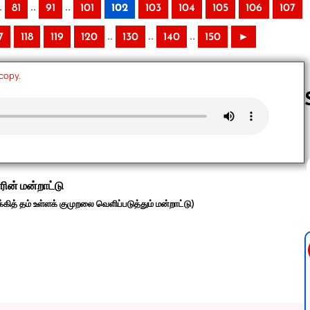
.
..
..
81
91
101
102
103
104
105
106
107
..
..
..
7
118
119
120
130
140
150
►
 copy.
Follow us 
ரின் மன்றாட்டு
ித் தம் உள்ளக் குமுறலை வெளிப்படுத்தும் மன்றாட்டு)