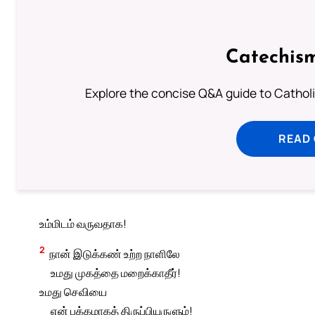
Catechism
Explore the concise Q&A guide to Catholic
READ
உம்மிடம் வருவதாக!
2
நான் இடுக்கண் உற்ற நாளிலே
உமது முகத்தை மறைக்காதீர்!
உமது செவியை
என் பக்கமாகத் திருப்பியருளும்!