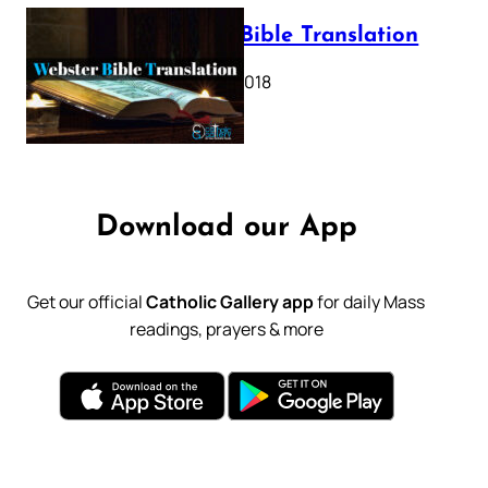
Webster Bible Translation
October 11, 2018
Download our App
Get our official
Catholic Gallery app
for daily Mass
readings, prayers & more