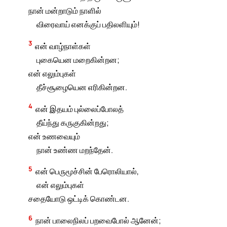
நான் மன்றாடும் நாளில்
விரைவாய் எனக்குப் பதிலளியும்!
3
என் வாழ்நாள்கள்
புகையென மறைகின்றன;
என் எலும்புகள்
தீச்சூழையென எரிகின்றன.
4
என் இதயம் புல்லைப்போலத்
தீய்ந்து கருகுகின்றது;
என் உணவையும்
நான் உண்ண மறந்தேன்.
5
என் பெருமூச்சின் பேரொலியால்,
என் எலும்புகள்
சதையோடு ஒட்டிக் கொண்டன.
6
நான் பாலைநிலப் பறவைபோல் ஆனேன்;