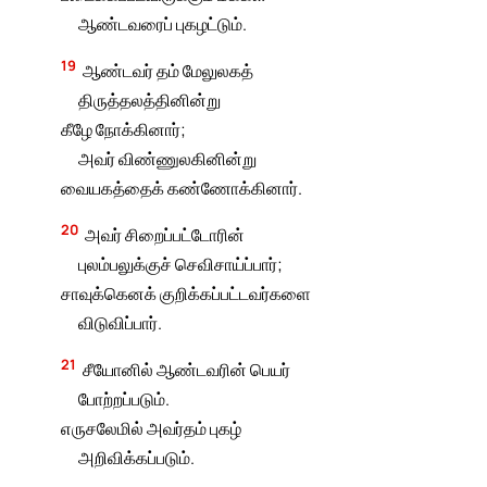
ஆண்டவரைப் புகழட்டும்.
19
ஆண்டவர் தம் மேலுலகத்
திருத்தலத்தினின்று
கீழே நோக்கினார்;
அவர் விண்ணுலகினின்று
வையகத்தைக் கண்ணோக்கினார்.
20
அவர் சிறைப்பட்டோரின்
புலம்பலுக்குச் செவிசாய்ப்பார்;
சாவுக்கெனக் குறிக்கப்பட்டவர்களை
விடுவிப்பார்.
21
சீயோனில் ஆண்டவரின் பெயர்
போற்றப்படும்.
எருசலேமில் அவர்தம் புகழ்
அறிவிக்கப்படும்.