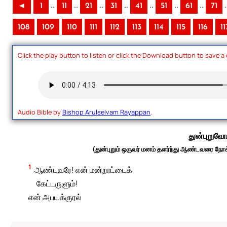
..
..
..
..
..
..
..
.
◄
1
11
21
31
41
51
61
71
108
109
110
111
112
113
114
115
116
11
Click the play button to listen or click the Download button to save a
Audio Bible by
Bishop Arulselvam Rayappan
.
துன்புறுவோ
(துன்புறும் ஒருவர் மனம் தளர்ந்து ஆண்டவரை நோக்க
1
ஆண்டவரே! என் மன்றாட்டைக்
கேட்டருளும்!
என் அபயக்குரல்