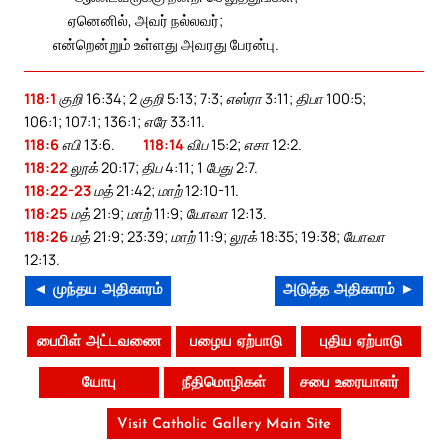
ஏனெனில், அவர் நல்லவர்;
என்றென்றும் உள்ளது அவரது பேரன்பு.
118:1
குறி 16:34; 2 குறி 5:13; 7:3; எஸ்ரா 3:11; திபா 100:5;
106:1; 107:1; 136:1; எரே 33:11.
118:6
எபி 13:6.
118:14
விப 15:2; எசா 12:2.
118:22
லூக் 20:17; திப 4:11; 1 பேது 2:7.
118:22-23
மத் 21:42; மாற் 12:10-11.
118:25
மத் 21:9; மாற் 11:9; யோவா 12:13.
118:26
மத் 21:9; 23:39; மாற் 11:9; லூக் 18:35; 19:38; யோவா
12:13.
◄ முந்தய அதிகாரம்
அடுத்த அதிகாரம் ►
பைபிள் அட்டவணை
பழைய ஏற்பாடு
புதிய ஏற்பாடு
யோபு
நீதிமொழிகள்
சபை உரையாளர்
Visit Catholic Gallery Main Site