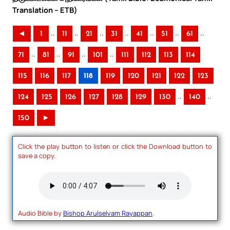
Translation – ETB)
..
..
..
..
..
..
..
◄
1
11
21
31
41
51
61
..
..
..
..
71
81
91
101
111
112
113
114
115
116
117
118
119
120
121
122
123
..
..
124
125
126
127
128
129
130
140
150
►
Click the play button to listen or click the Download button to
save a copy.
Audio Bible by
Bishop Arulselvam Rayappan
.