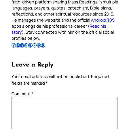
faith-driven platform sharing Mass Readings in multiple
languages, prayers, quotes, catechism, Bible plans,
reflections, and other spiritual resources since 2013.
He manages the website and the official
Android
/
iOS
apps alongside his professional career (
Read his
story
). Stay connected with him on the official social
profiles below.
Follow Pradeep on Facebook
Follow Pradeep on Instagram
Follow Pradeep on X
Follow Pradeep on LinkedIn
Follow Pradeep on Pinterest
Subscribe to Pradeep’s Youtube Channel
Follow Pradeep on WordPress
Follow Pradeep on GitHub
Leave a Reply
Your email address will not be published.
Required
fields are marked
*
Comment
*