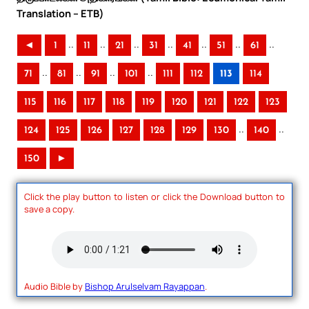
Translation – ETB)
..
..
..
..
..
..
..
◄
1
11
21
31
41
51
61
..
..
..
..
71
81
91
101
111
112
113
114
115
116
117
118
119
120
121
122
123
..
..
124
125
126
127
128
129
130
140
150
►
Click the play button to listen or click the Download button to
save a copy.
Audio Bible by
Bishop Arulselvam Rayappan
.