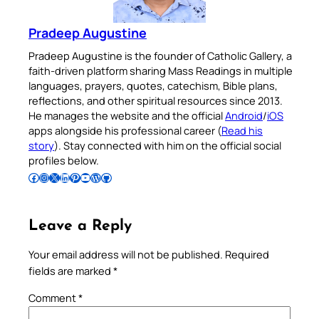
Pradeep Augustine
Pradeep Augustine is the founder of Catholic Gallery, a
faith-driven platform sharing Mass Readings in multiple
languages, prayers, quotes, catechism, Bible plans,
reflections, and other spiritual resources since 2013.
He manages the website and the official
Android
/
iOS
apps alongside his professional career (
Read his
story
). Stay connected with him on the official social
profiles below.
Follow Pradeep on Facebook
Follow Pradeep on Instagram
Follow Pradeep on X
Follow Pradeep on LinkedIn
Follow Pradeep on Pinterest
Subscribe to Pradeep’s Youtube Channel
Follow Pradeep on WordPress
Follow Pradeep on GitHub
Leave a Reply
Your email address will not be published.
Required
fields are marked
*
Comment
*