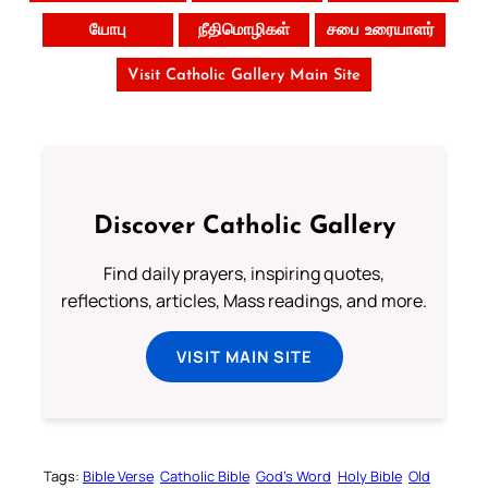
யோபு
நீதிமொழிகள்
சபை உரையாளர்
Visit Catholic Gallery Main Site
Discover Catholic Gallery
Find daily prayers, inspiring quotes,
reflections, articles, Mass readings, and more.
VISIT MAIN SITE
Tags:
Bible Verse
Catholic Bible
God’s Word
Holy Bible
Old