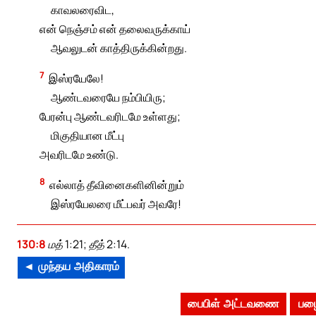
காவலரைவிட,
என் நெஞ்சம் என் தலைவருக்காய்
ஆவலுடன் காத்திருக்கின்றது.
7
இஸ்ரயேலே!
ஆண்டவரையே நம்பியிரு;
பேரன்பு ஆண்டவரிடமே உள்ளது;
மிகுதியான மீட்பு
அவரிடமே உண்டு.
8
எல்லாத் தீவினைகளினின்றும்
இஸ்ரயேலரை மீட்பவர் அவரே!
130:8
மத் 1:21; தீத் 2:14.
◄ முந்தய அதிகாரம்
பைபிள் அட்டவணை
பழை