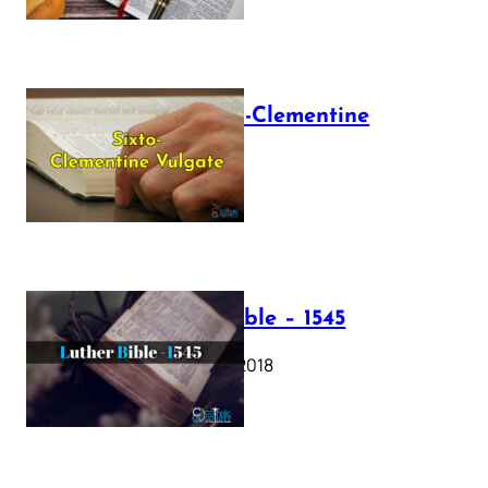
The Sixto-Clementine
Vulgate
July 12, 2025
Luther Bible – 1545
October 17, 2018