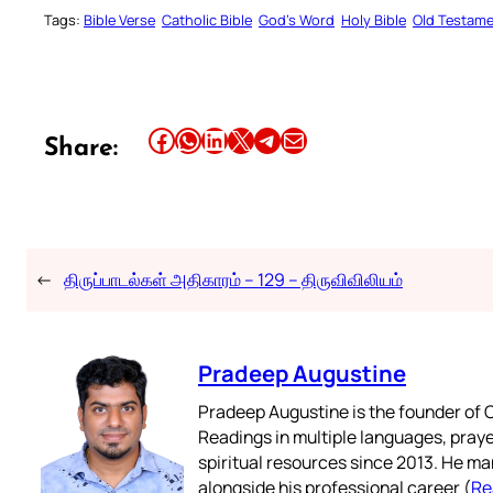
Tags:
Bible Verse
Catholic Bible
God’s Word
Holy Bible
Old Testam
Share this article on Facebook
Share this article on WhatsApp
Share this article on LinkedIn
Share this article on X
Share this article on Telegram
Email this Article
Share:
←
திருப்பாடல்கள் அதிகாரம் – 129 – திருவிவிலியம்
Pradeep Augustine
Pradeep Augustine is the founder of C
Readings in multiple languages, praye
spiritual resources since 2013. He ma
alongside his professional career (
Re