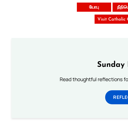
யோபு
நீதி
Visit Catholic
Sunday 
Read thoughtful reflections f
REFL