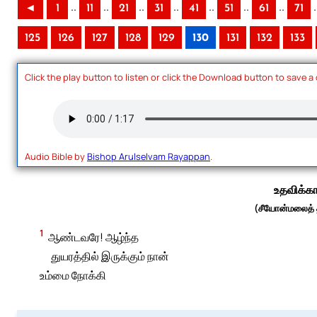
..
..
..
..
..
..
..
.
◄
1
11
21
31
41
51
61
71
125
126
127
128
129
130
131
132
133
Click the play button to listen or click the Download button to save a
Audio Bible by
Bishop Arulselvam Rayappan
.
உதவிக்க
(சீயோன்மலைத் த
1
ஆண்டவரே! ஆழ்ந்த
துயரத்தில் இருக்கும் நான்
உம்மை நோக்கி