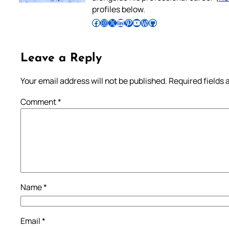
profiles below.
Follow Pradeep on Facebook
Follow Pradeep on Instagram
Follow Pradeep on X
Follow Pradeep on LinkedIn
Follow Pradeep on Pinterest
Subscribe to Pradeep’s Youtube Channel
Follow Pradeep on WordPress
Follow Pradeep on GitHub
Leave a Reply
Your email address will not be published.
Required fields
Comment
*
Name
*
Email
*