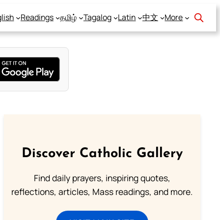
lish
Readings
தமிழ்
Tagalog
Latin
中文
More
Discover Catholic Gallery
Find daily prayers, inspiring quotes,
reflections, articles, Mass readings, and more.