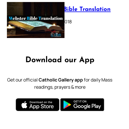
Webster Bible Translation
October 11, 2018
Download our App
Get our official
Catholic Gallery app
for daily Mass
readings, prayers & more