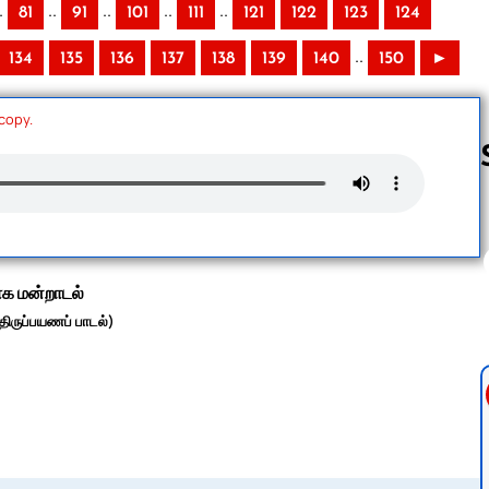
.
..
..
..
..
81
91
101
111
121
122
123
124
..
134
135
136
137
138
139
140
150
►
 copy.
Follow us 
ாக மன்றாடல்
ிருப்பயணப் பாடல்)