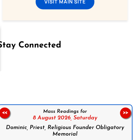
VISIT MAIN SITE
Stay Connected
on Facebook
Follow us on Instagram
Follow us on X
Subscribe to our YouTube Channel
Follow us on WhatsApp
Mass Readings for
<<
>>
8 August 2026,
Saturday
Dominic, Priest, Religious Founder Obligatory
Memorial