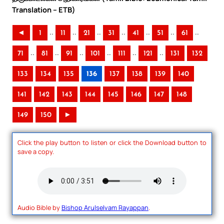
Translation – ETB)
..
..
..
..
..
..
..
◄
1
11
21
31
41
51
61
..
..
..
..
..
..
71
81
91
101
111
121
131
132
133
134
135
136
137
138
139
140
141
142
143
144
145
146
147
148
149
150
►
Click the play button to listen or click the Download button to
save a copy.
Audio Bible by
Bishop Arulselvam Rayappan
.