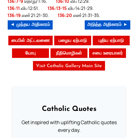
136:7-9
தொநூ 1:16.
136:10
விப 12:29.
136:11
விப 12:51.
136:13-15
விப 14:21-29.
136:19
எண் 21:21-30.
136:20
எண் 21:31-35.
◄ முந்தய அதிகாரம்
அடுத்த அதிகாரம் ►
பைபிள் அட்டவணை
பழைய ஏற்பாடு
புதிய ஏற்பாடு
யோபு
நீதிமொழிகள்
சபை உரையாளர்
Visit Catholic Gallery Main Site
Catholic Quotes
Get inspired with uplifting Catholic quotes
every day.