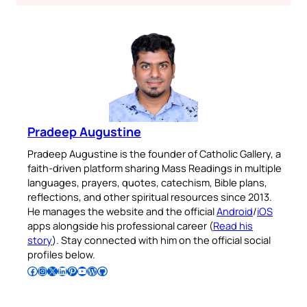
Pradeep Augustine
Pradeep Augustine is the founder of Catholic Gallery, a
faith-driven platform sharing Mass Readings in multiple
languages, prayers, quotes, catechism, Bible plans,
reflections, and other spiritual resources since 2013.
He manages the website and the official
Android
/
iOS
apps alongside his professional career (
Read his
story
). Stay connected with him on the official social
profiles below.
Follow Pradeep on Facebook
Follow Pradeep on Instagram
Follow Pradeep on X
Follow Pradeep on LinkedIn
Follow Pradeep on Pinterest
Subscribe to Pradeep’s Youtube Channel
Follow Pradeep on WordPress
Follow Pradeep on GitHub