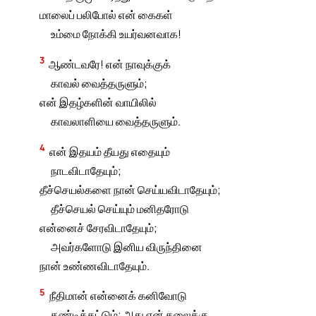
மாலைப் பலிபோல் என் கைகள்
உம்மை நோக்கி உயர்வனவாக!
3
ஆண்டவரே! என் நாவுக்குக்
காவல் வைத்தருளும்;
என் இதழ்களின் வாயிலில்
காவலாளியை வைத்தருளும்.
4
என் இதயம் தீயது எதையும்
நாடவிடாதேயும்;
தீச்செயல்களை நான் செய்யவிடாதேயும்;
தீச்செயல் செய்யும் மனிதரோடு
என்னைச் சேரவிடாதேயும்;
அவர்களோடு இனிய விருந்தினை
நான் உண்ணவிடாதேயும்.
5
நீதிமான் என்னைக் கனிவோடு
தண்டிக்கட்டும்; அது என் தலைக்கு