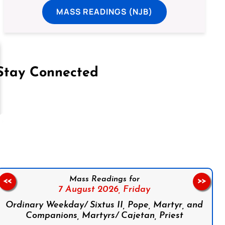
MASS READINGS (NJB)
Stay Connected
on Facebook
Follow us on Instagram
Follow us on X
Subscribe to our YouTube Channel
Follow us on WhatsApp
Mass Readings for
<<
>>
7 August 2026,
Friday
Ordinary Weekday/ Sixtus II, Pope, Martyr, and
Companions, Martyrs/ Cajetan, Priest