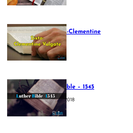
The Sixto-Clementine
Vulgate
July 12, 2025
Luther Bible – 1545
October 17, 2018