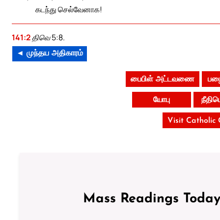
கடந்து செல்வேனாக!
141:2
திவெ 5:8.
◄ முந்தய அதிகாரம்
பைபிள் அட்டவணை
பழை
யோபு
நீதி
Visit Catholic
Mass Readings Today