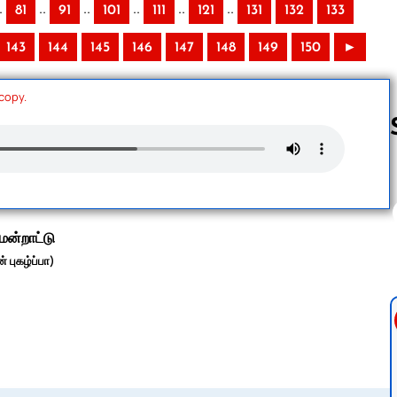
.
..
..
..
..
..
81
91
101
111
121
131
132
133
143
144
145
146
147
148
149
150
►
 copy.
Follow us 
மன்றாட்டு
் புகழ்ப்பா)