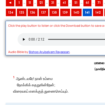
..
..
..
..
..
..
..
.
◄
1
11
21
31
41
51
61
71
134
135
136
137
138
139
140
141
142
Click the play button to listen or click the Download button to save a
Audio Bible by
Bishop Arulselvam Rayappan
.
மாலை 
(தாவீதின
1
ஆண்டவரே! நான் உம்மை
நோக்கிக் கதறுகின்றேன்;
விரைவாய் எனக்குத் துணைசெய்யும்.