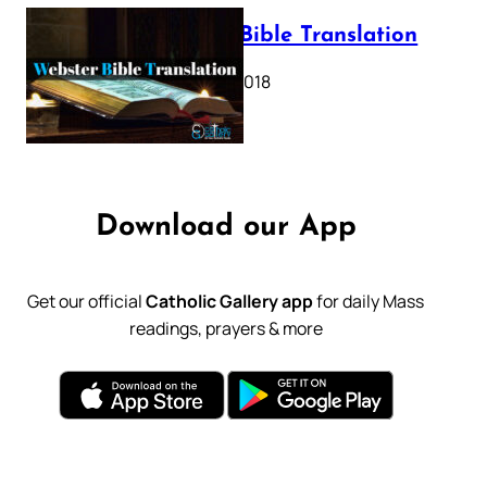
Webster Bible Translation
October 11, 2018
Download our App
Get our official
Catholic Gallery app
for daily Mass
readings, prayers & more