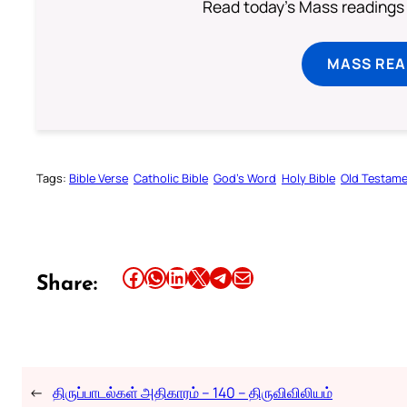
Read today's Mass readings 
MASS REA
Tags:
Bible Verse
Catholic Bible
God’s Word
Holy Bible
Old Testam
Share this article on Facebook
Share this article on WhatsApp
Share this article on LinkedIn
Share this article on X
Share this article on Telegram
Email this Article
Share:
←
திருப்பாடல்கள் அதிகாரம் – 140 – திருவிவிலியம்