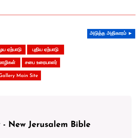
அடுத்த அதிகாரம் ►
ய ஏற்பாடு
புதிய ஏற்பாடு
மொழிகள்
சபை உரையாளர்
 Gallery Main Site
 - New Jerusalem Bible