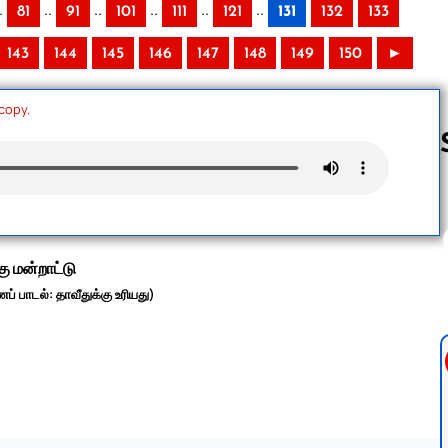
.
..
..
..
..
..
81
91
101
111
121
131
132
133
143
144
145
146
147
148
149
150
►
 copy.
Follow us 
ு மன்றாட்டு
் பாடல்: தாவீதுக்கு உரியது)