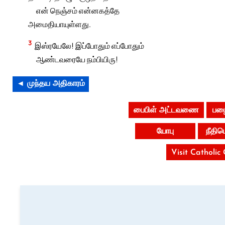
என் நெஞ்சம் என்னகத்தே
அமைதியாயுள்ளது.
3
இஸ்ரயேலே! இப்போதும் எப்போதும்
ஆண்டவரையே நம்பியிரு!
◄ முந்தய அதிகாரம்
பைபிள் அட்டவணை
பழை
யோபு
நீதி
Visit Catholic