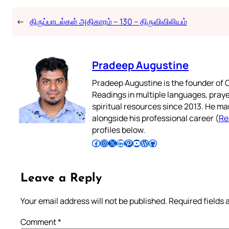
←
திருப்பாடல்கள் அதிகாரம் – 130 – திருவிவிலியம்
Pradeep Augustine
Pradeep Augustine is the founder of C
Readings in multiple languages, praye
spiritual resources since 2013. He ma
alongside his professional career (
Re
profiles below.
Follow Pradeep on Facebook
Follow Pradeep on Instagram
Follow Pradeep on X
Follow Pradeep on LinkedIn
Follow Pradeep on Pinterest
Subscribe to Pradeep’s Youtube Channel
Follow Pradeep on WordPress
Follow Pradeep on GitHub
Leave a Reply
Your email address will not be published.
Required fields
Comment
*