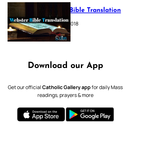
Webster Bible Translation
October 11, 2018
Download our App
Get our official
Catholic Gallery app
for daily Mass
readings, prayers & more