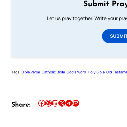
Submit Pray
Let us pray together. Write your pr
SUBMI
Tags:
Bible Verse
Catholic Bible
God’s Word
Holy Bible
Old Testam
Share this article on Facebook
Share this article on WhatsApp
Share this article on LinkedIn
Share this article on X
Share this article on Telegram
Email this Article
Share: