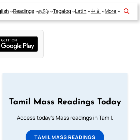
lish
Readings
தமிழ்
Tagalog
Latin
中文
More
Tamil Mass Readings Today
Access today's Mass readings in Tamil.
TAMIL MASS READINGS