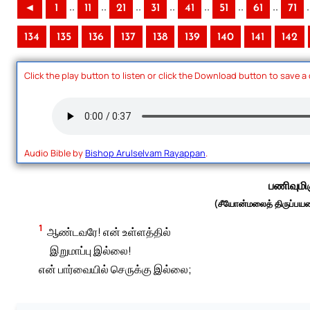
..
..
..
..
..
..
..
.
◄
1
11
21
31
41
51
61
71
134
135
136
137
138
139
140
141
142
Click the play button to listen or click the Download button to save a
Audio Bible by
Bishop Arulselvam Rayappan
.
பணிவுமிக
(சீயோன்மலைத் திருப்பயணப
1
ஆண்டவரே! என் உள்ளத்தில்
இறுமாப்பு இல்லை!
என் பார்வையில் செருக்கு இல்லை;