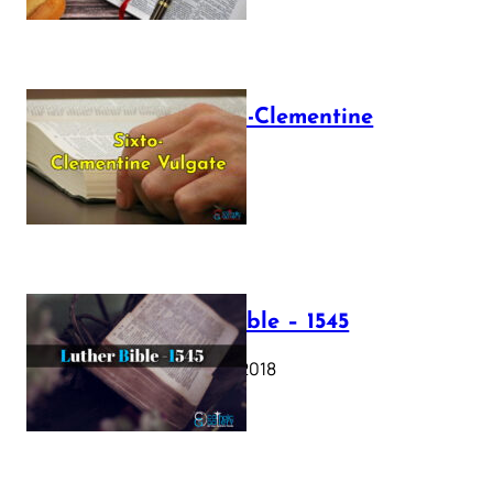
The Sixto-Clementine
Vulgate
July 12, 2025
Luther Bible – 1545
October 17, 2018