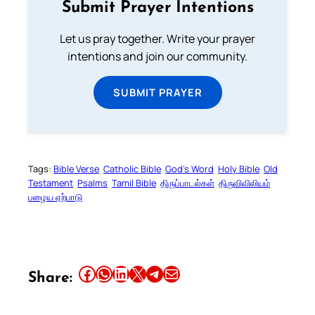
Submit Prayer Intentions
Let us pray together. Write your prayer
intentions and join our community.
SUBMIT PRAYER
Tags:
Bible Verse
Catholic Bible
God’s Word
Holy Bible
Old
Testament
Psalms
Tamil Bible
திருப்பாடல்கள்
திருவிவிலியம்
பழைய ஏற்பாடு
Share this article on Facebook
Share this article on WhatsApp
Share this article on LinkedIn
Share this article on X
Share this article on Telegram
Email this Article
Share: