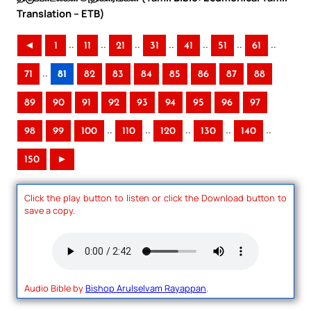
Translation – ETB)
..
..
..
..
..
..
..
◄
1
11
21
31
41
51
61
..
71
81
82
83
84
85
86
87
88
89
90
91
92
93
94
95
96
97
..
..
..
..
..
98
99
100
110
120
130
140
150
►
Click the play button to listen or click the Download button to
save a copy.
Audio Bible by
Bishop Arulselvam Rayappan
.