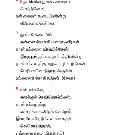
தோளினின்று உன் சுமையை
அகற்றினேன்;
உன் கைகள் கூடையினின்று
விடுதலை பெற்றன.
7
துன்ப வேளையில்
என்னை நோக்கி மன்றாடினீர்கள்;
நான் உங்களை விடுவித்தேன்;
இடிமுழங்கும் மறைவிடத்தினின்று
நான் உங்களுக்கு மறுமொழி கூறினேன்;
மெரிபாவின் நீருற்று அருகில்
உங்களைச் சோதித்தேன். (சேலா)
8
என் மக்களே,
எனக்குச் செவிகொடுங்கள்;
நான் உங்களுக்கு
எச்சரிக்கை விடுக்கின்றேன்;
இஸ்ரயேலரே, நீங்கள் எனக்குச்
செவிசாய்த்தால்,
எவ்வளவு நலமாயிருக்கும்!