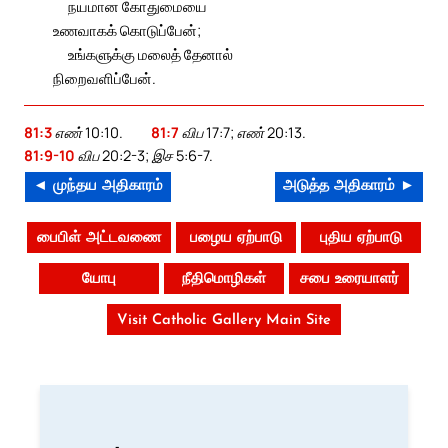
நயமான கோதுமையை
உணவாகக் கொடுப்பேன்;
உங்களுக்கு மலைத் தேனால்
நிறைவளிப்பேன்.
81:3
எண் 10:10.
81:7
விப 17:7; எண் 20:13.
81:9-10
விப 20:2-3; இச 5:6-7.
◄ முந்தய அதிகாரம்
அடுத்த அதிகாரம் ►
பைபிள் அட்டவணை
பழைய ஏற்பாடு
புதிய ஏற்பாடு
யோபு
நீதிமொழிகள்
சபை உரையாளர்
Visit Catholic Gallery Main Site