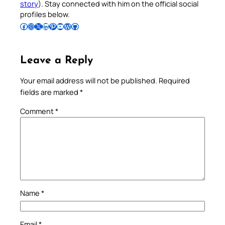
story
). Stay connected with him on the official social
profiles below.
Follow Pradeep on Facebook
Follow Pradeep on Instagram
Follow Pradeep on X
Follow Pradeep on LinkedIn
Follow Pradeep on Pinterest
Subscribe to Pradeep’s Youtube Channel
Follow Pradeep on WordPress
Follow Pradeep on GitHub
Leave a Reply
Your email address will not be published.
Required
fields are marked
*
Comment
*
Name
*
Email
*