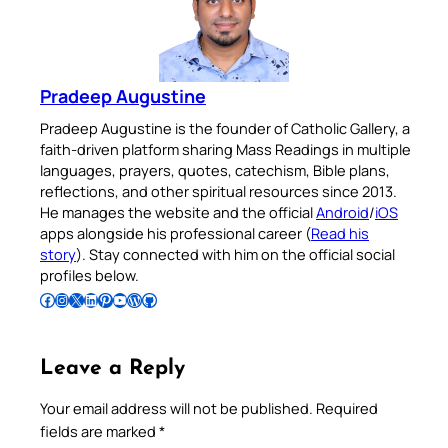
Pradeep Augustine
Pradeep Augustine is the founder of Catholic Gallery, a
faith-driven platform sharing Mass Readings in multiple
languages, prayers, quotes, catechism, Bible plans,
reflections, and other spiritual resources since 2013.
He manages the website and the official
Android
/
iOS
apps alongside his professional career (
Read his
story
). Stay connected with him on the official social
profiles below.
Follow Pradeep on Facebook
Follow Pradeep on Instagram
Follow Pradeep on X
Follow Pradeep on LinkedIn
Follow Pradeep on Pinterest
Subscribe to Pradeep’s Youtube Channel
Follow Pradeep on WordPress
Follow Pradeep on GitHub
Leave a Reply
Your email address will not be published.
Required
fields are marked
*