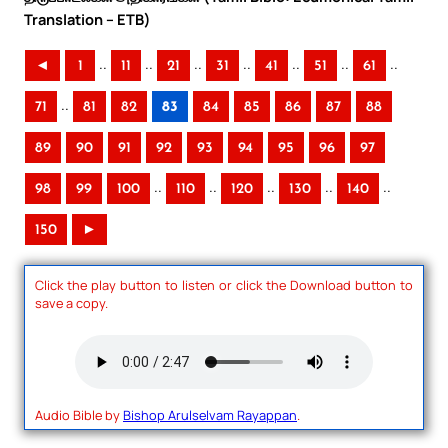
Translation – ETB)
..
..
..
..
..
..
..
◄
1
11
21
31
41
51
61
..
71
81
82
83
84
85
86
87
88
89
90
91
92
93
94
95
96
97
..
..
..
..
..
98
99
100
110
120
130
140
150
►
Click the play button to listen or click the Download button to
save a copy.
Audio Bible by
Bishop Arulselvam Rayappan
.