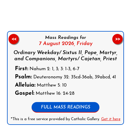
Follow us on Facebook
Follow us on Instagram
Follow us on X
Subscribe to our YouTube Channel
Follow us on WhatsApp
Mass Readings for
<<
>>
7 August 2026,
Friday
Ordinary Weekday/ Sixtus II, Pope, Martyr,
and Companions, Martyrs/ Cajetan, Priest
First:
Nahum 2: 1, 3; 3: 1-3, 6-7
Psalm:
Deuteronomy 32: 35cd-36ab, 39abcd, 41
Alleluia:
Matthew 5: 10
Gospel:
Matthew 16: 24-28
FULL MASS READINGS
*This is a free service provided by Catholic Gallery.
Get it here