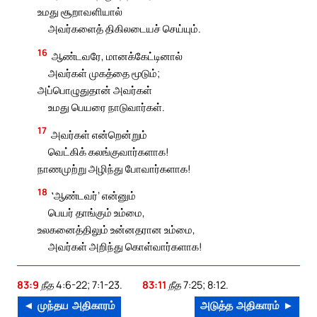
உமது சூறாவளியால்
அவர்களைத் திகிலடையச் செய்யும்.
16
ஆண்டவரே, மானக்கேட்டினால்
அவர்கள் முகத்தை மூடும்;
அப்பொழுதுதான் அவர்கள்
உமது பெயரை நாடுவார்கள்.
17
அவர்கள் என்றென்றும்
வெட்கிக் கலங்குவார்களாக!
நாணமுற்று அழிந்து போவார்களாக!
18
‛ஆண்டவர்’ என்னும்
பெயர் தாங்கும் உம்மை,
உலகனைத்திலும் உன்னதரான உம்மை,
அவர்கள் அறிந்து கொள்வார்களாக!
83:9
நீத 4:6-22; 7:1-23.
83:11
நீத 7:25; 8:12.
◄ முந்தய அதிகாரம்
அடுத்த அதிகாரம் ►