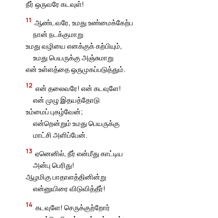
நீர் ஒருவரே கடவுள்!
11
ஆண்டவரே, உமது உண்மைக்கேற்ப
நான் நடக்குமாறு
உமது வழியை எனக்குக் கற்பியும்,
உமது பெயருக்கு அஞ்சுமாறு
என் உள்ளத்தை ஒருமுகப்படுத்தும்.
12
என் தலைவரே! என் கடவுளே!
என் முழு இதயத்தோடு
உம்மைப் புகழ்வேன்;
என்றென்றும் உமது பெயருக்கு
மாட்சி அளிப்பேன்.
13
ஏனெனில், நீர் என்மீது காட்டிய
அன்பு பெரிது!
ஆழமிகு பாதாளத்தினின்று
என்னுயிரை விடுவித்தீர்!
14
கடவுளே! செருக்குற்றோர்