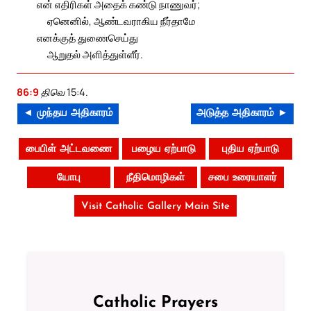
என் எதிரிகள் அதைக் கண்டு நாணுவர்;
ஏனெனில், ஆண்டவராகிய நீர்தாமே
எனக்குத் துணைசெய்து
ஆறுதல் அளித்துள்ளீர்.
86:9
திவெ 15:4.
◄ முந்தய அதிகாரம்
அடுத்த அதிகாரம் ►
பைபிள் அட்டவணை
பழைய ஏற்பாடு
புதிய ஏற்பாடு
யோபு
நீதிமொழிகள்
சபை உரையாளர்
Visit Catholic Gallery Main Site
Catholic Prayers