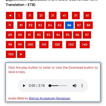
Translation – ETB)
..
..
..
..
..
..
..
◄
1
11
21
31
41
51
61
..
71
81
82
83
84
85
86
87
88
89
90
91
92
93
94
95
96
97
..
..
..
..
..
98
99
100
110
120
130
140
150
►
Click the play button to listen or click the Download button to
save a copy.
Audio Bible by
Bishop Arulselvam Rayappan
.