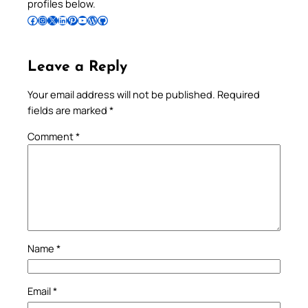
profiles below.
Follow Pradeep on Facebook
Follow Pradeep on Instagram
Follow Pradeep on X
Follow Pradeep on LinkedIn
Follow Pradeep on Pinterest
Subscribe to Pradeep’s Youtube Channel
Follow Pradeep on WordPress
Follow Pradeep on GitHub
Leave a Reply
Your email address will not be published.
Required
fields are marked
*
Comment
*
Name
*
Email
*