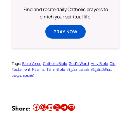
Find and recite daily Catholic prayers to
enrich your spiritual life.
PRAY NOW
Tags:
Bible Verse
Catholic Bible
God’s Word
Holy Bible
Old
Testament
Psalms
Tamil Bible
திருப்பாடல்கள்
திருவிவிலியம்
பழைய ஏற்பாடு
Share this article on Facebook
Share this article on WhatsApp
Share this article on LinkedIn
Share this article on X
Share this article on Telegram
Email this Article
Share: