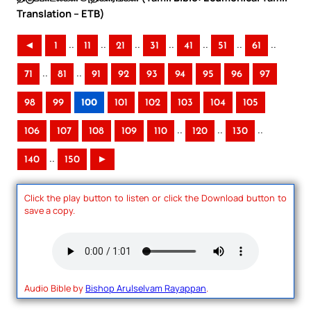
Translation – ETB)
..
..
..
..
..
..
..
◄
1
11
21
31
41
51
61
..
..
71
81
91
92
93
94
95
96
97
98
99
100
101
102
103
104
105
..
..
..
106
107
108
109
110
120
130
..
140
150
►
Click the play button to listen or click the Download button to
save a copy.
Audio Bible by
Bishop Arulselvam Rayappan
.