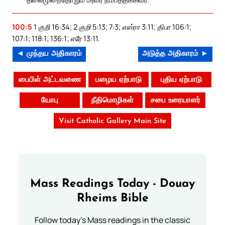
100:5
1 குறி 16:34; 2 குறி 5:13; 7:3; எஸ்ரா 3:11; திபா 106:1;
107:1; 118:1; 136:1; எரே 13:11.
◄ முந்தய அதிகாரம்
அடுத்த அதிகாரம் ►
பைபிள் அட்டவணை
பழைய ஏற்பாடு
புதிய ஏற்பாடு
யோபு
நீதிமொழிகள்
சபை உரையாளர்
Visit Catholic Gallery Main Site
Mass Readings Today - Douay
Rheims Bible
Follow today's Mass readings in the classic