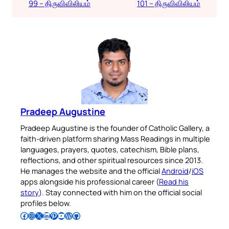
99 – திருவிவிலியம்
101 – திருவிவிலியம்
Pradeep Augustine
Pradeep Augustine is the founder of Catholic Gallery, a
faith-driven platform sharing Mass Readings in multiple
languages, prayers, quotes, catechism, Bible plans,
reflections, and other spiritual resources since 2013.
He manages the website and the official
Android
/
iOS
apps alongside his professional career (
Read his
story
). Stay connected with him on the official social
profiles below.
Follow Pradeep on Facebook
Follow Pradeep on Instagram
Follow Pradeep on X
Follow Pradeep on LinkedIn
Follow Pradeep on Pinterest
Subscribe to Pradeep’s Youtube Channel
Follow Pradeep on WordPress
Follow Pradeep on GitHub