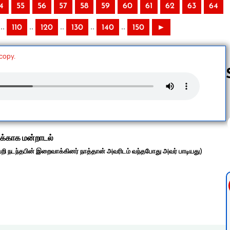
4
55
56
57
58
59
60
61
62
63
64
..
..
..
..
..
110
120
130
140
150
►
 copy.
Follow us 
ுக்காக மன்றாடல்
தவறி நடந்தபின் இறைவாக்கினர் நாத்தான் அவரிடம் வந்தபோது அவர் பாடியது)