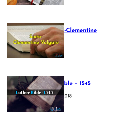
The Sixto-Clementine
Vulgate
July 12, 2025
Luther Bible – 1545
October 17, 2018