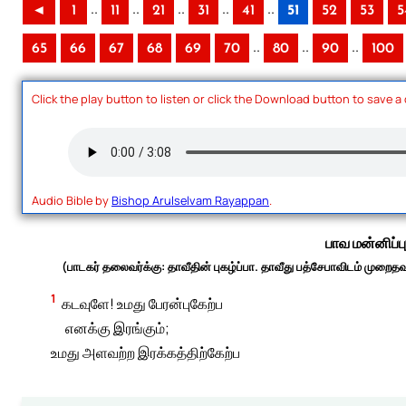
..
..
..
..
..
◄
1
11
21
31
41
51
52
53
5
..
..
..
65
66
67
68
69
70
80
90
100
Click the play button to listen or click the Download button to save a
Audio Bible by
Bishop Arulselvam Rayappan
.
பாவ மன்னிப்ப
(பாடகர் தலைவர்க்கு: தாவீதின் புகழ்ப்பா. தாவீது பத்சேபாவிடம் முறை
1
கடவுளே! உமது பேரன்புகேற்ப
எனக்கு இரங்கும்;
உமது அளவற்ற இரக்கத்திற்கேற்ப