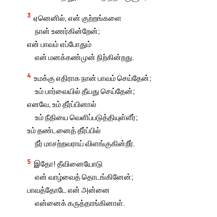
3
ஏனெனில், என் குற்றங்களை
நான் உணர்கின்றேன்;
என் பாவம் எப்போதும்
என் மனக்கண்முன் நிற்கின்றது.
4
உமக்கு எதிராக நான் பாவம் செய்தேன்;
உம் பார்வையில் தீயது செய்தேன்;
எனவே, உம் தீர்ப்பினால்
உம் நீதியை வெளிப்படுத்தியுள்ளீர்;
உம் தண்டனைத் தீர்ப்பில்
நீர் மாசற்றவராய் விளங்குகின்றீர்.
5
இதோ! தீவினையோடு
என் வாழ்வைத் தொடங்கினேன்;
பாவத்தோடே என் அன்னை
என்னைக் கருத்தாங்கினாள்.