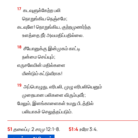
17
கடவுளுக்கேற்ற பலி
நொறுங்கிய நெஞ்சமே;
கடவுளே! நொறுங்கிய, குற்றமுணர்ந்த
உளத்தை நீர் அவமதிப்பதில்லை.
18
சீயோனுக்கு இன்முகம் காட்டி
நன்மை செய்யும்;
எருசலேமின் மதில்களை
மீண்டும் கட்டுவீராக!
19
அப்பொழுது, எரிபலி, முழு எரிபலியெனும்
முறையான பலிகளை விரும்புவீர்;
மேலும், இளங்காளைகள் உமது பீடத்தில்
பலியாகச் செலுத்தப்படும்.
51
தலைப்பு: 2 சாமு 12:1-8.
51:4
உரோ 3:4.