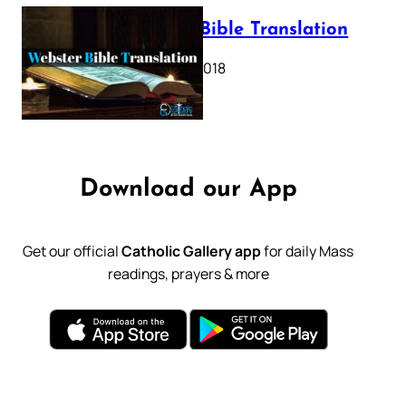
Webster Bible Translation
October 11, 2018
Download our App
Get our official
Catholic Gallery app
for daily Mass
readings, prayers & more