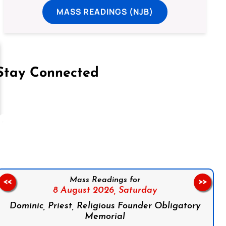
MASS READINGS (NJB)
Stay Connected
on Facebook
Follow us on Instagram
Follow us on X
Subscribe to our YouTube Channel
Follow us on WhatsApp
Mass Readings for
<<
>>
8 August 2026,
Saturday
Dominic, Priest, Religious Founder Obligatory
Memorial