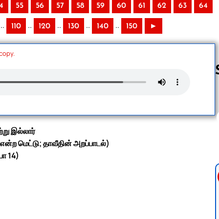
4
55
56
57
58
59
60
61
62
63
64
..
..
..
..
..
110
120
130
140
150
►
 copy.
Follow us 
்று இல்லார்
 என்ற மெட்டு; தாவீதின் அறப்பாடல்)
பா 14)