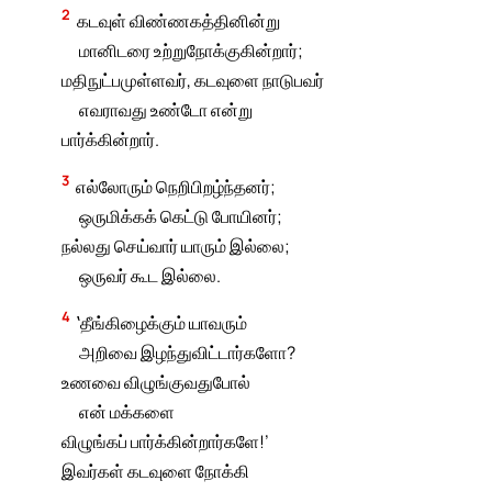
2
கடவுள் விண்ணகத்தினின்று
மானிடரை உற்றுநோக்குகின்றார்;
மதிநுட்பமுள்ளவர், கடவுளை நாடுபவர்
எவராவது உண்டோ என்று
பார்க்கின்றார்.
3
எல்லோரும் நெறிபிறழ்ந்தனர்;
ஒருமிக்கக் கெட்டு போயினர்;
நல்லது செய்வார் யாரும் இல்லை;
ஒருவர் கூட இல்லை.
4
‛தீங்கிழைக்கும் யாவரும்
அறிவை இழந்துவிட்டார்களோ?
உணவை விழுங்குவதுபோல்
என் மக்களை
விழுங்கப் பார்க்கின்றார்களே!’
இவர்கள் கடவுளை நோக்கி