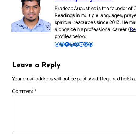
Pradeep Augustine is the founder of C
Readings in multiple languages, praye
spiritual resources since 2013. He ma
alongside his professional career (
Re
profiles below.
Follow Pradeep on Facebook
Follow Pradeep on Instagram
Follow Pradeep on X
Follow Pradeep on LinkedIn
Follow Pradeep on Pinterest
Subscribe to Pradeep’s Youtube Channel
Follow Pradeep on WordPress
Follow Pradeep on GitHub
Leave a Reply
Your email address will not be published.
Required fields
Comment
*