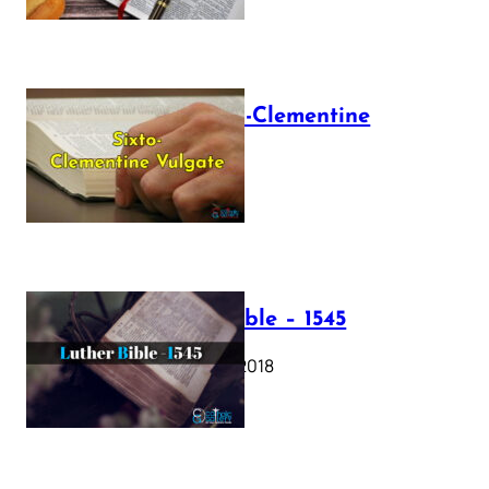
The Sixto-Clementine
Vulgate
July 12, 2025
Luther Bible – 1545
October 17, 2018