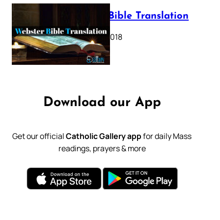
Webster Bible Translation
October 11, 2018
Download our App
Get our official
Catholic Gallery app
for daily Mass
readings, prayers & more