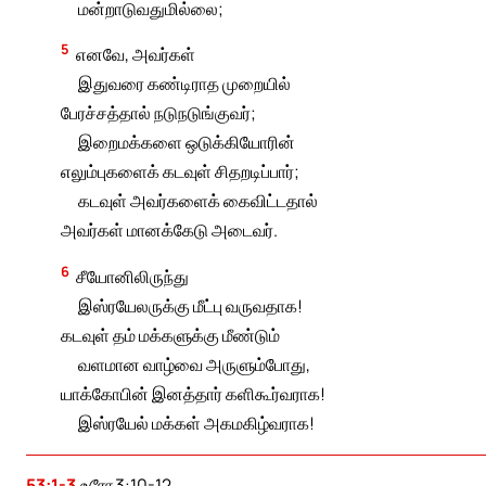
மன்றாடுவதுமில்லை;
5
எனவே, அவர்கள்
இதுவரை கண்டிராத முறையில்
பேரச்சத்தால் நடுநடுங்குவர்;
இறைமக்களை ஒடுக்கியோரின்
எலும்புகளைக் கடவுள் சிதறடிப்பார்;
கடவுள் அவர்களைக் கைவிட்டதால்
அவர்கள் மானக்கேடு அடைவர்.
6
சீயோனிலிருந்து
இஸ்ரயேலருக்கு மீட்பு வருவதாக!
கடவுள் தம் மக்களுக்கு மீண்டும்
வளமான வாழ்வை அருளும்போது,
யாக்கோபின் இனத்தார் களிகூர்வராக!
இஸ்ரயேல் மக்கள் அகமகிழ்வராக!
53:1-3
உரோ 3:10-12.