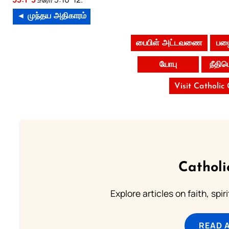
◄ முந்தய அதிகாரம்
பைபிள் அட்டவணை
பழை
யோபு
நீதி
Visit Catholic
Catholi
Explore articles on faith, spi
READ 