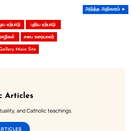
அடுத்த அதிகாரம் ►
ய ஏற்பாடு
புதிய ஏற்பாடு
மொழிகள்
சபை உரையாளர்
 Gallery Main Site
c Articles
rituality, and Catholic teachings.
ARTICLES