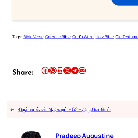
Tags:
Bible Verse
Catholic Bible
God’s Word
Holy Bible
Old Testam
Share this article on Facebook
Share this article on WhatsApp
Share this article on LinkedIn
Share this article on X
Share this article on Telegram
Email this Article
Share:
←
திருப்பாடல்கள் அதிகாரம் – 52 – திருவிவிலியம்
Pradeep Augustine