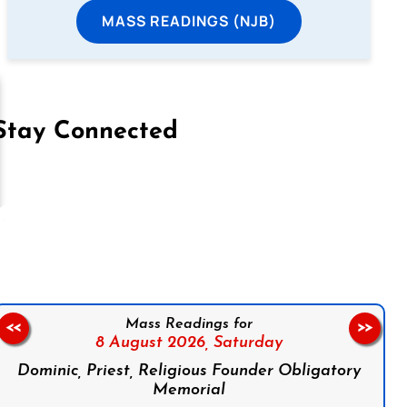
MASS READINGS (NJB)
Stay Connected
on Facebook
Follow us on Instagram
Follow us on X
Subscribe to our YouTube Channel
Follow us on WhatsApp
Mass Readings for
<<
>>
8 August 2026,
Saturday
Dominic, Priest, Religious Founder Obligatory
Memorial