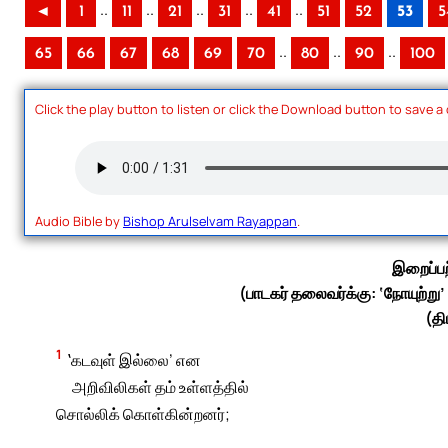
..
..
..
..
..
◄
1
11
21
31
41
51
52
53
5
..
..
..
65
66
67
68
69
70
80
90
100
Click the play button to listen or click the Download button to save a
Audio Bible by
Bishop Arulselvam Rayappan
.
இறைப்பற
(பாடகர் தலைவர்க்கு: ‘நோயுற்று’
(தி
1
‛கடவுள் இல்லை’ என
அறிவிலிகள் தம் உள்ளத்தில்
சொல்லிக் கொள்கின்றனர்;