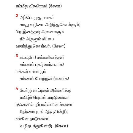
எம்மீது வீசுவீராக! (சேலா)
2
அப்பொழுது, உலகம்
உமது வழியை அறிந்துகொள்ளும்;
பிற இனத்தார் அனைவரும்
நீர் அருளும் மீட்பை
உணர்ந்து கொள்வர். (சேலா)
3
கடவுளே! மக்களினத்தார்
உம்மைப் புகழ்வார்களாக!
மக்கள் எல்லாரும்
உம்மைப் போற்றுவார்களாக!
4
வேற்று நாட்டினர் அக்களித்து
மகிழ்ச்சியுடன் பாடிடுவராக!
ஏனெனில், நீர் மக்களினங்களை
நேர்மையுடன் ஆளுகின்றீர்;
உலகின் நாடுகளை
வழிநடத்துகின்றீர். (சேலா)