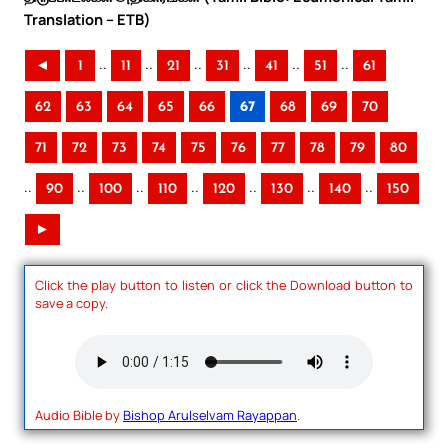
Translation – ETB)
..
..
..
..
..
..
◄
1
11
21
31
41
51
61
62
63
64
65
66
67
68
69
70
71
72
73
74
75
76
77
78
79
80
..
..
..
..
..
..
..
90
100
110
120
130
140
150
►
Click the play button to listen or click the Download button to
save a copy.
Audio Bible by
Bishop Arulselvam Rayappan
.