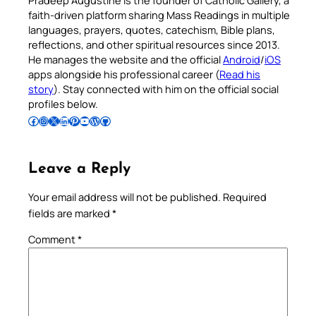
faith-driven platform sharing Mass Readings in multiple
languages, prayers, quotes, catechism, Bible plans,
reflections, and other spiritual resources since 2013.
He manages the website and the official
Android
/
iOS
apps alongside his professional career (
Read his
story
). Stay connected with him on the official social
profiles below.
Follow Pradeep on Facebook
Follow Pradeep on Instagram
Follow Pradeep on X
Follow Pradeep on LinkedIn
Follow Pradeep on Pinterest
Subscribe to Pradeep’s Youtube Channel
Follow Pradeep on WordPress
Follow Pradeep on GitHub
Leave a Reply
Your email address will not be published.
Required
fields are marked
*
Comment
*