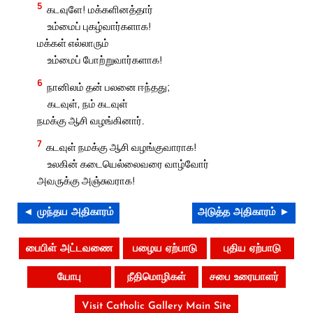
5
கடவுளே! மக்களினத்தார்
உம்மைப் புகழ்வார்களாக!
மக்கள் எல்லாரும்
உம்மைப் போற்றுவார்களாக!
6
நானிலம் தன் பலனை ஈந்தது;
கடவுள், நம் கடவுள்
நமக்கு ஆசி வழங்கினார்.
7
கடவுள் நமக்கு ஆசி வழங்குவாராக!
உலகின் கடையெல்லைவரை வாழ்வோர்
அவருக்கு அஞ்சுவராக!
◄ முந்தய அதிகாரம்
அடுத்த அதிகாரம் ►
பைபிள் அட்டவணை
பழைய ஏற்பாடு
புதிய ஏற்பாடு
யோபு
நீதிமொழிகள்
சபை உரையாளர்
Visit Catholic Gallery Main Site