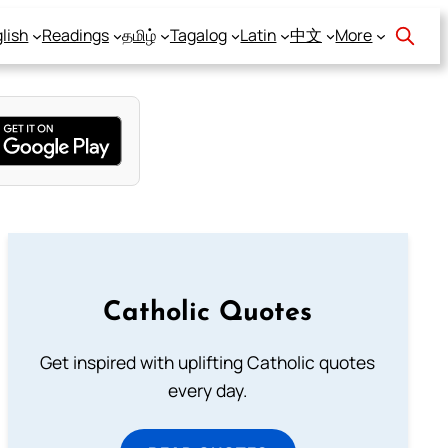
lish
Readings
தமிழ்
Tagalog
Latin
中文
More
Catholic Quotes
Get inspired with uplifting Catholic quotes
every day.