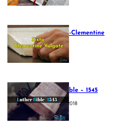
The Sixto-Clementine
Vulgate
July 12, 2025
Luther Bible – 1545
October 17, 2018