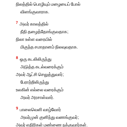
நிலத்தில் பொழியும் மழையைப் போல்
விளங்குவாராக.
7
அவர் காலத்தில்
நீதி தழைத்தோங்குவதாக;
நிலா உள்ள வரையில்
மிகுந்த சமாதானம் நிலவுவதாக.
8
ஒரு கடலிலிருந்து
அடுத்த கடல்வரைக்கும்
அவர் ஆட்சி செலுத்துவார்;
பேராற்றிலிருந்து
உலகின் எல்லை வரைக்கும்
அவர் அரசாள்வார்.
9
பாலைவெளி வாழ்வோர்
அவர்முன் குனிந்து வணங்குவர்;
அவர் எதிரிகள் மண்ணை நக்குவார்கள்.