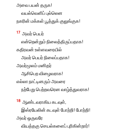
அவை பயன் தருக!
வயல்வெளிப் புல்லென
நகரின் மக்கள் பூத்துக் குலுங்குக!
17
அவர் பெயர்
என்றென்றும் நிலைத்திருப்பதாக!
கதிரவன் உள்ளவரையில்
அவர் பெயர் நிலைப்பதாக!
அவர்மூலம் மனிதர்
ஆசிபெற விழைவராக!
எல்லா நாட்டினரும் அவரை
நற்பேறு பெற்றவரென வாழ்த்துவராக!
18
ஆண்டவராகிய கடவுள்,
இஸ்ரயேலின் கடவுள் போற்றி! போற்றி!
அவர் ஒருவரே
வியத்தகு செயல்களைப் புரிகின்றார்!