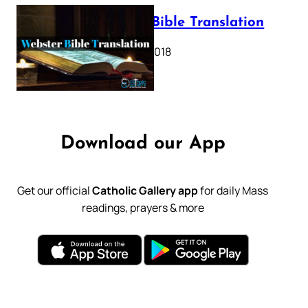
Webster Bible Translation
October 11, 2018
Download our App
Get our official
Catholic Gallery app
for daily Mass
readings, prayers & more