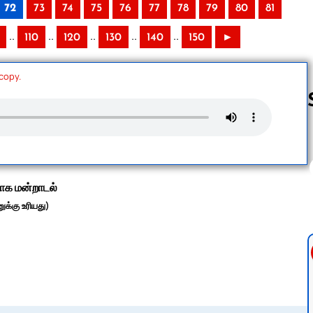
72
73
74
75
76
77
78
79
80
81
..
..
..
..
..
110
120
130
140
150
►
 copy.
Follow us 
ாக மன்றாடல்
க்கு உரியது)