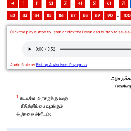
..
..
..
..
..
..
..
◄
1
11
21
31
41
51
61
71
..
82
83
84
85
86
87
88
89
90
100
Click the play button to listen or click the Download button to save a
Audio Bible by
Bishop Arulselvam Rayappan
.
அரசருக்க
(சாலமோனு
1
கடவுளே, அரசருக்கு உமது
நீதித்தீர்ப்பை வழங்கும்
ஆற்றலை அளியும்;