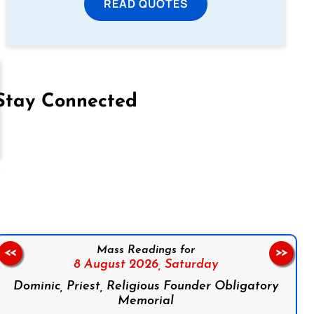
READ QUOTES
Stay Connected
on Facebook
Follow us on Instagram
Follow us on X
Subscribe to our YouTube Channel
Follow us on WhatsApp
Mass Readings for
<<
>>
8 August 2026,
Saturday
Dominic, Priest, Religious Founder Obligatory
Memorial