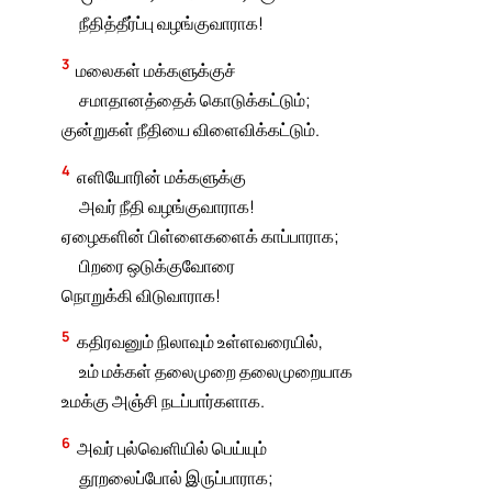
நீதித்தீர்ப்பு வழங்குவாராக!
3
மலைகள் மக்களுக்குச்
சமாதானத்தைக் கொடுக்கட்டும்;
குன்றுகள் நீதியை விளைவிக்கட்டும்.
4
எளியோரின் மக்களுக்கு
அவர் நீதி வழங்குவாராக!
ஏழைகளின் பிள்ளைகளைக் காப்பாராக;
பிறரை ஒடுக்குவோரை
நொறுக்கி விடுவாராக!
5
கதிரவனும் நிலாவும் உள்ளவரையில்,
உம் மக்கள் தலைமுறை தலைமுறையாக
உமக்கு அஞ்சி நடப்பார்களாக.
6
அவர் புல்வெளியில் பெய்யும்
தூறலைப்போல் இருப்பாராக;