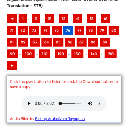
Translation – ETB)
..
..
..
..
..
..
..
◄
1
11
21
31
41
51
61
71
72
73
74
75
76
77
78
79
80
81
82
83
84
85
86
87
88
89
..
..
..
..
..
..
90
100
110
120
130
140
150
►
Click the play button to listen or click the Download button to
save a copy.
Audio Bible by
Bishop Arulselvam Rayappan
.