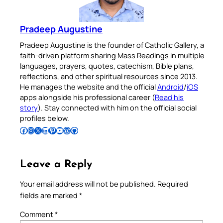
Pradeep Augustine
Pradeep Augustine is the founder of Catholic Gallery, a
faith-driven platform sharing Mass Readings in multiple
languages, prayers, quotes, catechism, Bible plans,
reflections, and other spiritual resources since 2013.
He manages the website and the official
Android
/
iOS
apps alongside his professional career (
Read his
story
). Stay connected with him on the official social
profiles below.
Follow Pradeep on Facebook
Follow Pradeep on Instagram
Follow Pradeep on X
Follow Pradeep on LinkedIn
Follow Pradeep on Pinterest
Subscribe to Pradeep’s Youtube Channel
Follow Pradeep on WordPress
Follow Pradeep on GitHub
Leave a Reply
Your email address will not be published.
Required
fields are marked
*
Comment
*