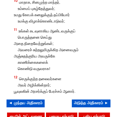
10
மாறாக, சினமுற்ற மாந்தர்,
உம்மைப் புகழ்தேத்துவர்;
உமது கோபக் கனலுக்குத் தப்பியோர்
உமக்கு விழாக்கொண்டாடுவர்;
11
உங்கள் கடவுளாகிய ஆண்டவருக்குப்
பொருத்தனை செய்து
அதை நிறைவேற்றுங்கள்;
அவரைச் சுற்றலுமிருக்கிற அனைவரும்
அஞ்சுதற்குரிய அவருக்கே
காணிக்கைகளைக்
கொண்டு வருவராக!
12
செருக்குற்ற தலைவர்களை
அவர் அழிக்கின்றார்;
பூவுலகின் அரசர்க்குப் பேரச்சம் ஆனார்.
◄ முந்தய அதிகாரம்
அடுத்த அதிகாரம் ►
பைபிள் அட்டவணை
பழைய ஏற்பாடு
புதிய ஏற்பாடு