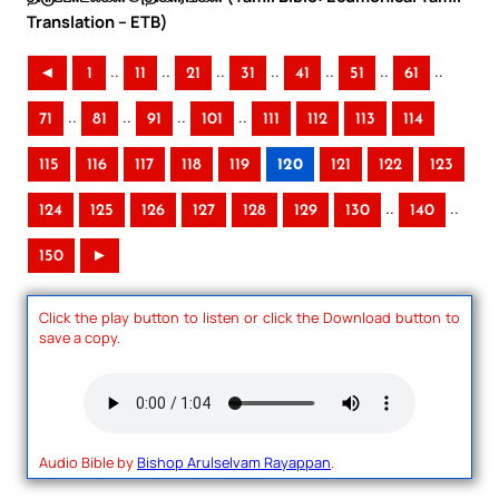
Translation – ETB)
..
..
..
..
..
..
..
◄
1
11
21
31
41
51
61
..
..
..
..
71
81
91
101
111
112
113
114
115
116
117
118
119
120
121
122
123
..
..
124
125
126
127
128
129
130
140
150
►
Click the play button to listen or click the Download button to
save a copy.
Audio Bible by
Bishop Arulselvam Rayappan
.