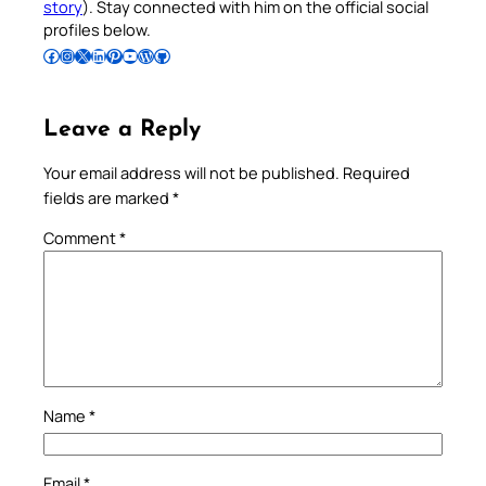
story
). Stay connected with him on the official social
profiles below.
Follow Pradeep on Facebook
Follow Pradeep on Instagram
Follow Pradeep on X
Follow Pradeep on LinkedIn
Follow Pradeep on Pinterest
Subscribe to Pradeep’s Youtube Channel
Follow Pradeep on WordPress
Follow Pradeep on GitHub
Leave a Reply
Your email address will not be published.
Required
fields are marked
*
Comment
*
Name
*
Email
*