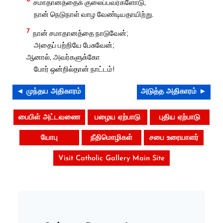
சமாதானத்தைக் குலைப்பவர்களோடு,
நான் நெடுநாள் வாழ வேண்டியதாயிற்று.
7
நான் சமாதானத்தை நாடுவேன்;
அதைப் பற்றியே பேசுவேன்;
ஆனால், அவர்களுக்கோ
போர் ஒன்றில்தான் நாட்டம்!
◄ முந்தய அதிகாரம்
அடுத்த அதிகாரம் ►
பைபிள் அட்டவணை
பழைய ஏற்பாடு
புதிய ஏற்பாடு
யோபு
நீதிமொழிகள்
சபை உரையாளர்
Visit Catholic Gallery Main Site