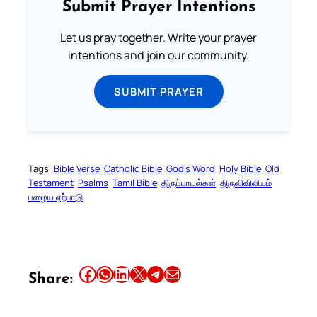
Submit Prayer Intentions
Let us pray together. Write your prayer
intentions and join our community.
SUBMIT PRAYER
Tags:
Bible Verse
Catholic Bible
God’s Word
Holy Bible
Old
Testament
Psalms
Tamil Bible
திருப்பாடல்கள்
திருவிவிலியம்
பழைய ஏற்பாடு
Share this article on Facebook
Share this article on WhatsApp
Share this article on LinkedIn
Share this article on X
Share this article on Telegram
Email this Article
Share: