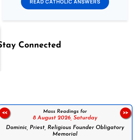
READ CATHOLIC ANSWERS
Stay Connected
on Facebook
Follow us on Instagram
Follow us on X
Subscribe to our YouTube Channel
Follow us on WhatsApp
Mass Readings for
<<
>>
8 August 2026,
Saturday
Dominic, Priest, Religious Founder Obligatory
Memorial