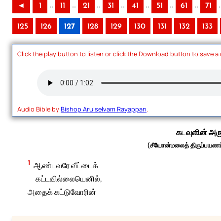
..
..
..
..
..
..
..
.
◄
1
11
21
31
41
51
61
71
125
126
127
128
129
130
131
132
133
Click the play button to listen or click the Download button to save a
Audio Bible by
Bishop Arulselvam Rayappan
.
கடவுளின் அர
(சீயோன்மலைத் திருப்பயணப்
1
ஆண்டவரே வீட்டைக்
கட்டவில்லையெனில்,
அதைக் கட்டுவோரின்