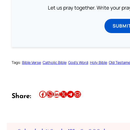
Let us pray together. Write your pr
SUBMI
Tags:
Bible Verse
Catholic Bible
God’s Word
Holy Bible
Old Testam
Share this article on Facebook
Share this article on WhatsApp
Share this article on LinkedIn
Share this article on X
Share this article on Telegram
Email this Article
Share: