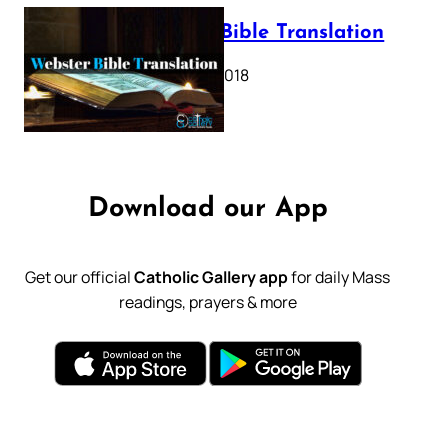
Webster Bible Translation
October 11, 2018
Download our App
Get our official
Catholic Gallery app
for daily Mass
readings, prayers & more