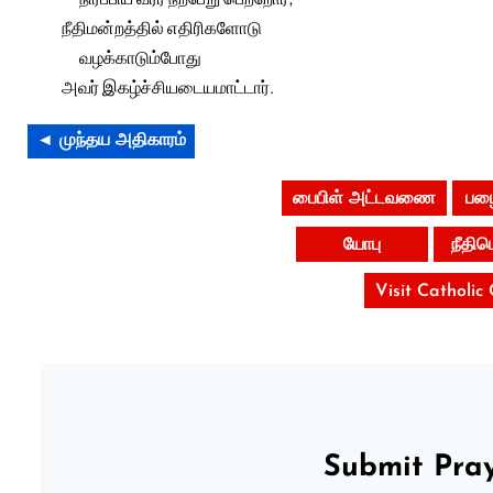
நீதிமன்றத்தில் எதிரிகளோடு
வழக்காடும்போது
அவர் இகழ்ச்சியடையமாட்டார்.
◄ முந்தய அதிகாரம்
பைபிள் அட்டவணை
பழை
யோபு
நீதி
Visit Catholic
Submit Pray