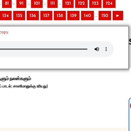
.
..
..
..
..
81
91
101
111
121
122
123
124
..
134
135
136
137
138
139
140
150
►
 copy.
Follow us 
ுளும் நலன்களும்
 பாடல்; சாலமோனுக்கு உரியது)