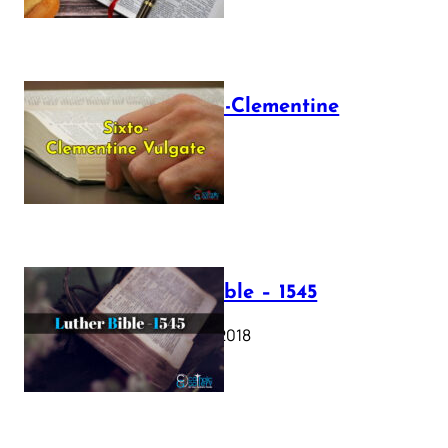
The Sixto-Clementine
Vulgate
July 12, 2025
Luther Bible – 1545
October 17, 2018