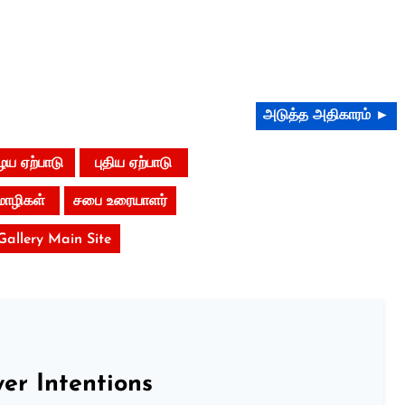
அடுத்த அதிகாரம் ►
ய ஏற்பாடு
புதிய ஏற்பாடு
மொழிகள்
சபை உரையாளர்
 Gallery Main Site
er Intentions