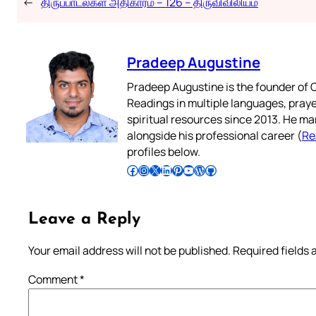
←
திருப்பாடல்கள் அதிகாரம் – 126 – திருவிவிலியம்
Pradeep Augustine
Pradeep Augustine is the founder of C
Readings in multiple languages, praye
spiritual resources since 2013. He ma
alongside his professional career (
Re
profiles below.
Follow Pradeep on Facebook
Follow Pradeep on Instagram
Follow Pradeep on X
Follow Pradeep on LinkedIn
Follow Pradeep on Pinterest
Subscribe to Pradeep’s Youtube Channel
Follow Pradeep on WordPress
Follow Pradeep on GitHub
Leave a Reply
Your email address will not be published.
Required fields
Comment
*