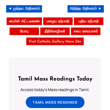
◄ முந்தய அதிகாரம்
அடுத்த அதிகாரம் ►
பைபிள் அட்டவணை
பழைய ஏற்பாடு
புதிய ஏற்பாடு
யோபு
நீதிமொழிகள்
சபை உரையாளர்
Visit Catholic Gallery Main Site
Tamil Mass Readings Today
Access today's Mass readings in Tamil.
TAMIL MASS READINGS