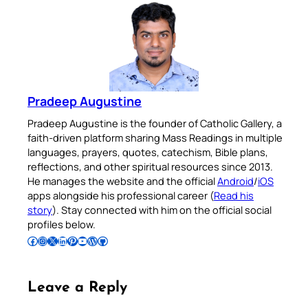
Pradeep Augustine
Pradeep Augustine is the founder of Catholic Gallery, a
faith-driven platform sharing Mass Readings in multiple
languages, prayers, quotes, catechism, Bible plans,
reflections, and other spiritual resources since 2013.
He manages the website and the official
Android
/
iOS
apps alongside his professional career (
Read his
story
). Stay connected with him on the official social
profiles below.
Follow Pradeep on Facebook
Follow Pradeep on Instagram
Follow Pradeep on X
Follow Pradeep on LinkedIn
Follow Pradeep on Pinterest
Subscribe to Pradeep’s Youtube Channel
Follow Pradeep on WordPress
Follow Pradeep on GitHub
Leave a Reply