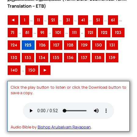
Translation – ETB)
..
..
..
..
..
..
..
◄
1
11
21
31
41
51
61
..
..
..
..
..
71
81
91
101
111
121
122
123
124
125
126
127
128
129
130
131
132
133
134
135
136
137
138
139
..
140
150
►
Click the play button to listen or click the Download button to
save a copy.
Audio Bible by
Bishop Arulselvam Rayappan
.