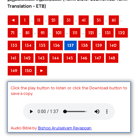
Translation – ETB)
..
..
..
..
..
..
..
◄
1
11
21
31
41
51
61
..
..
..
..
..
..
71
81
91
101
111
121
131
132
133
134
135
136
137
138
139
140
141
142
143
144
145
146
147
148
149
150
►
Click the play button to listen or click the Download button to
save a copy.
Audio Bible by
Bishop Arulselvam Rayappan
.