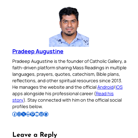
Pradeep Augustine
Pradeep Augustine is the founder of Catholic Gallery, a
faith-driven platform sharing Mass Readings in multiple
languages, prayers, quotes, catechism, Bible plans,
reflections, and other spiritual resources since 2013.
He manages the website and the official
Android
/
iOS
apps alongside his professional career (
Read his
story
). Stay connected with him on the official social
profiles below.
Follow Pradeep on Facebook
Follow Pradeep on Instagram
Follow Pradeep on X
Follow Pradeep on LinkedIn
Follow Pradeep on Pinterest
Subscribe to Pradeep’s Youtube Channel
Follow Pradeep on WordPress
Follow Pradeep on GitHub
Leave a Reply