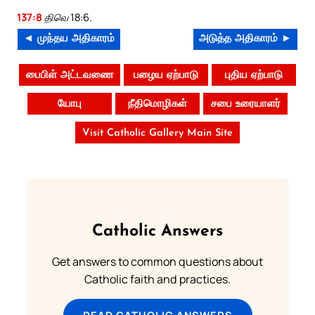
137:8
திவெ 18:6.
◄ முந்தய அதிகாரம்
அடுத்த அதிகாரம் ►
பைபிள் அட்டவணை
பழைய ஏற்பாடு
புதிய ஏற்பாடு
யோபு
நீதிமொழிகள்
சபை உரையாளர்
Visit Catholic Gallery Main Site
Catholic Answers
Get answers to common questions about
Catholic faith and practices.
READ CATHOLIC ANSWERS